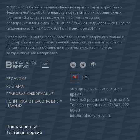
© 2015 - 2026 Сетевое издание «Реальное время» Зарегистрировано
Федеральной службой по надзору в сфере связи, информационных
технологий и массовых коммуникаций (Роскомнадзор) –
регистрационный номер ЭЛ № ФС 77 - 79627 от 18 декабря 2020 г. (ранее
свидетельство Эл № ФС 77-59331 от 18 сентября 2014 г.)
Использование материалов Реального Времени разрешено только с
предварительного согласия правообладателей, упоминание сайта и
прямая гиперссылка обязательны при частичном или полном
воспроизведении материалов.
18+
RU
EN
РЕДАКЦИЯ
РЕКЛАМА
Учредитель ООО «Реальное
ПРАВОВАЯ ИНФОРМАЦИЯ
время»
Главный редактор Саушина А.А.
ПОЛИТИКА О ПЕРСОНАЛЬНЫХ
Телефон редакции: +7 (843) 222-
ДАННЫХ
90-80
info@realnoevremya.ru
Полная версия
Тестовая версия