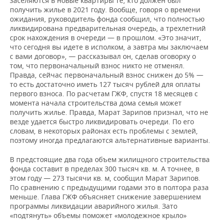
заселяются в новые квартиры те, кто должен был
получить жилье в 2021 году. Вообще, говоря о времени
ожидания, руководитель фонда сообщил, что полностью
ликвидирована предварительная очередь, а трехлетний
срок нахождения в очереди — в прошлом. «Это значит,
что сегодня вы идете в исполком, а завтра мы заключаем
с вами договор», — рассказывал он, сделав оговорку о
том, что первоначальный взнос никто не отменял.
Правда, сейчас первоначальный взнос снижен до 5% —
то есть достаточно иметь 127 тысяч рублей для оплаты
первого взноса. По расчетам ГЖФ, спустя 18 месяцев с
момента начала строительства дома семья может
получить жилье. Правда, Марат Зарипов признал, что не
везде удается быстро ликвидировать очереди. По его
словам, в некоторых районах есть проблемы с землей,
поэтому иногда предлагаются альтернативные варианты.
В предстоящие два года объем жилищного строительства
фонда составит в пределах 300 тысяч кв. м. А точнее, в
этом году — 273 тысячи кв. м, сообщил Марат Зарипов.
По сравнению с предыдущими годами это в полтора раза
меньше. Глава ГЖФ объясняет снижение завершением
программы ликвидации аварийного жилья. Зато
«подтянуть» объемы поможет «молодежное крыло»