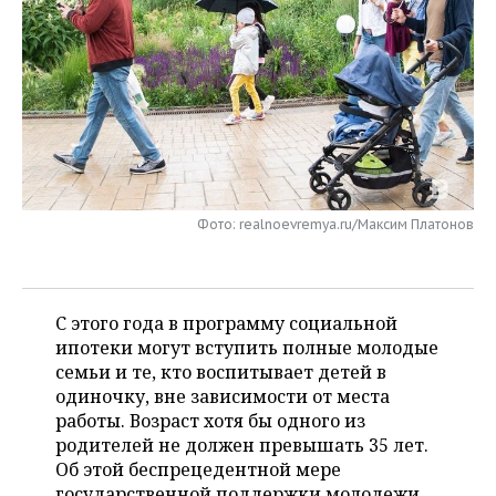
НЕФТЕХИМИЯ
РОЗНИЧНАЯ ТОРГОВЛЯ
НОВОСТИ ТЕХНОЛОГИЙ
МЕРОПРИЯТИЯ
НЕФТЬ
ТРАНСПОРТ
IT
НОВОСТИ МЕРОПРИЯТИЙ
СПОРТ
ОПК
УСЛУГИ
МЕДИА
ВЫЕЗДНАЯ РЕДАКЦИЯ
НОВОСТИ СПОРТА
ОБЩЕСТВО
ЭНЕРГЕТИКА
ТЕЛЕКОММУНИКАЦИИ
БИЗНЕС-БРАНЧИ
ФУТБОЛ
НОВОСТИ ОБЩЕСТВА
ФОТОГАЛЕРЕЯ
Фото: realnoevremya.ru/Максим Платонов
ONLINE-КОНФЕРЕНЦИИ
ХОККЕЙ
ВЛАСТЬ
СЮЖЕТЫ
ОТКРЫТАЯ ЛЕКЦИЯ
БАСКЕТБОЛ
ИНФРАСТРУКТУРА
СПРАВОЧНИК
С этого года в программу социальной
ВОЛЕЙБОЛ
ИСТОРИЯ
СПИСОК ПЕРСОН
ипотеки могут вступить полные молодые
ПОЛНАЯ ВЕРСИЯ
семьи и те, кто воспитывает детей в
одиночку, вне зависимости от места
КИБЕРСПОРТ
КУЛЬТУРА
СПИСОК КОМПАНИЙ
работы. Возраст хотя бы одного из
родителей не должен превышать 35 лет.
ФИГУРНОЕ КАТАНИЕ
МЕДИЦИНА
Об этой беспрецедентной мере
государственной поддержки молодежи