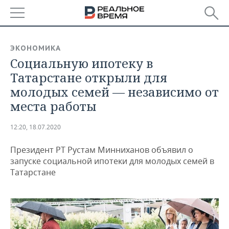
РЕГИОНЫ
ЭКОНОМИКА
Социальную ипотеку в
БАШКОРТОСТАН
НОВОСТИ
Татарстане открыли для
ТАТАРСТАН
АНАЛИТИКА
молодых семей — независимо от
места работы
УДМУРТИЯ
НОВОСТИ АНАЛИТИКИ
ЭКОНОМИКА
12:20, 18.07.2020
ДЕКЛАРАЦИИ О ДОХОДАХ
НОВОСТИ ЭКОНОМИКИ
ПРОМЫШЛЕННОСТЬ
Президент РТ Рустам Минниханов объявил о
КОРОЛИ ГОСЗАКАЗА ПФО
ФИНАНСЫ
НОВОСТИ
НЕДВИЖИМОСТЬ
запуске социальной ипотеки для молодых семей в
ПРОМЫШЛЕННОСТИ
Татарстане
ВУЗЫ ТАТАРСТАНА
БАНКИ
НОВОСТИ НЕДВИЖИМОСТИ
АВТО
АГРОПРОМ
КОМУ ПРИНАДЛЕЖАТ
БЮДЖЕТ
НОВОСТИ АВТО
БИЗНЕС
ТОРГОВЫЕ ЦЕНТРЫ
МАШИНОСТРОЕНИЕ
ТАТАРСТАНА
ИНВЕСТИЦИИ
НОВОСТИ БИЗНЕСА
ТЕХНОЛОГИИ