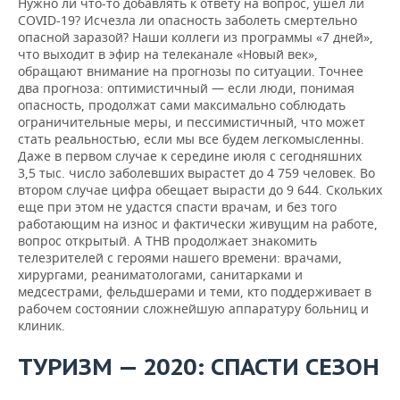
Нужно ли что-то добавлять к ответу на вопрос, ушел ли
COVID-19? Исчезла ли опасность заболеть смертельно
опасной заразой? Наши коллеги из программы «7 дней»,
что выходит в эфир на телеканале «Новый век»,
обращают внимание на прогнозы по ситуации. Точнее
два прогноза: оптимистичный — если люди, понимая
опасность, продолжат сами максимально соблюдать
ограничительные меры, и пессимистичный, что может
стать реальностью, если мы все будем легкомысленны.
Даже в первом случае к середине июля с сегодняшних
3,5 тыс. число заболевших вырастет до 4 759 человек. Во
втором случае цифра обещает вырасти до 9 644. Скольких
еще при этом не удастся спасти врачам, и без того
работающим на износ и фактически живущим на работе,
вопрос открытый. А ТНВ продолжает знакомить
телезрителей с героями нашего времени: врачами,
хирургами, реаниматологами, санитарками и
медсестрами, фельдшерами и теми, кто поддерживает в
рабочем состоянии сложнейшую аппаратуру больниц и
клиник.
ТУРИЗМ — 2020: СПАСТИ СЕЗОН