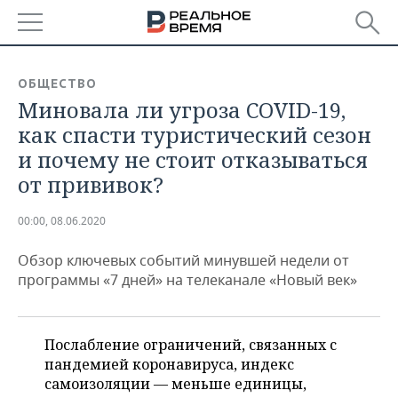
РЕГИОНЫ
ОБЩЕСТВО
Миновала ли угроза COVID-19,
БАШКОРТОСТАН
НОВОСТИ
как спасти туристический сезон
ТАТАРСТАН
АНАЛИТИКА
и почему не стоит отказываться
от прививок?
УДМУРТИЯ
НОВОСТИ АНАЛИТИКИ
ЭКОНОМИКА
00:00, 08.06.2020
ДЕКЛАРАЦИИ О ДОХОДАХ
НОВОСТИ ЭКОНОМИКИ
ПРОМЫШЛЕННОСТЬ
Обзор ключевых событий минувшей недели от
КОРОЛИ ГОСЗАКАЗА ПФО
ФИНАНСЫ
НОВОСТИ
НЕДВИЖИМОСТЬ
программы «7 дней» на телеканале «Новый век»
ПРОМЫШЛЕННОСТИ
ВУЗЫ ТАТАРСТАНА
БАНКИ
НОВОСТИ НЕДВИЖИМОСТИ
АВТО
АГРОПРОМ
Послабление ограничений, связанных с
КОМУ ПРИНАДЛЕЖАТ
БЮДЖЕТ
НОВОСТИ АВТО
БИЗНЕС
ТОРГОВЫЕ ЦЕНТРЫ
МАШИНОСТРОЕНИЕ
пандемией коронавируса, индекс
ТАТАРСТАНА
самоизоляции — меньше единицы,
ИНВЕСТИЦИИ
НОВОСТИ БИЗНЕСА
ТЕХНОЛОГИИ