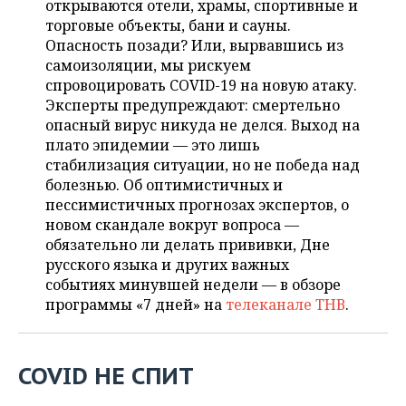
открываются отели, храмы, спортивные и
НЕФТЕХИМИЯ
торговые объекты, бани и сауны.
РОЗНИЧНАЯ ТОРГОВЛЯ
НОВОСТИ ТЕХНОЛОГИЙ
МЕРОПРИЯТИЯ
Опасность позади? Или, вырвавшись из
НЕФТЬ
самоизоляции, мы рискуем
ТРАНСПОРТ
IT
НОВОСТИ МЕРОПРИЯТИЙ
СПОРТ
спровоцировать COVID-19 на новую атаку.
ОПК
Эксперты предупреждают: смертельно
УСЛУГИ
МЕДИА
ВЫЕЗДНАЯ РЕДАКЦИЯ
НОВОСТИ СПОРТА
ОБЩЕСТВО
опасный вирус никуда не делся. Выход на
ЭНЕРГЕТИКА
плато эпидемии — это лишь
ТЕЛЕКОММУНИКАЦИИ
БИЗНЕС-БРАНЧИ
ФУТБОЛ
НОВОСТИ ОБЩЕСТВА
ФОТОГАЛЕРЕЯ
стабилизация ситуации, но не победа над
болезнью. Об оптимистичных и
ONLINE-КОНФЕРЕНЦИИ
ХОККЕЙ
ВЛАСТЬ
СЮЖЕТЫ
пессимистичных прогнозах экспертов, о
новом скандале вокруг вопроса —
ОТКРЫТАЯ ЛЕКЦИЯ
БАСКЕТБОЛ
ИНФРАСТРУКТУРА
СПРАВОЧНИК
обязательно ли делать прививки, Дне
русского языка и других важных
ВОЛЕЙБОЛ
ИСТОРИЯ
СПИСОК ПЕРСОН
событиях минувшей недели — в обзоре
ПОЛНАЯ ВЕРСИЯ
программы «7 дней» на
телеканале ТНВ
.
КИБЕРСПОРТ
КУЛЬТУРА
СПИСОК КОМПАНИЙ
ФИГУРНОЕ КАТАНИЕ
МЕДИЦИНА
COVID НЕ СПИТ