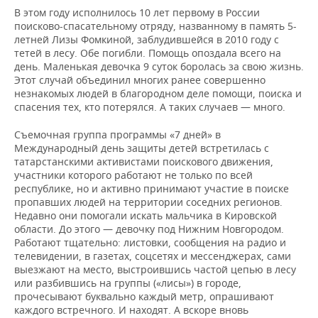
В этом году исполнилось 10 лет первому в России
поисково-спасательному отряду, названному в память 5-
летней Лизы Фомкиной, заблудившейся в 2010 году с
тетей в лесу. Обе погибли. Помощь опоздала всего на
день. Маленькая девочка 9 суток боролась за свою жизнь.
Этот случай объединил многих ранее совершенно
незнакомых людей в благородном деле помощи, поиска и
спасения тех, кто потерялся. А таких случаев — много.
Съемочная группа программы «7 дней» в
Международный день защиты детей встретилась с
татарстанскими активистами поискового движения,
участники которого работают не только по всей
республике, но и активно принимают участие в поиске
пропавших людей на территории соседних регионов.
Недавно они помогали искать мальчика в Кировской
области. До этого — девочку под Нижним Новгородом.
Работают тщательно: листовки, сообщения на радио и
телевидении, в газетах, соцсетях и мессенджерах, сами
выезжают на место, выстроившись частой цепью в лесу
или разбившись на группы («лисы») в городе,
прочесывают буквально каждый метр, опрашивают
каждого встречного. И находят. А вскоре вновь