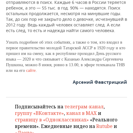
отправляются в поиск. Каждые 6 часов в России теряется
ребенок, а это — 55 тыс. в год. 90% — находятся. Поиск
остальных продолжается, несмотря на минувшие годы.
Так, до сих пор не закрыто дело о девочке, исчезнувшей в
2012 году. Ведь каждый человек оставляет след. А если
есть след, то есть и надежда найти самого человека.
Узнать подробнее об этих событиях, а также о том, кто входил в
первое правительство молодой Татарской АССР в 1920 году и кто
пришел им на смену, как в республике проходил День русского
языка — 2020 и что связывает с Казанью Александра Сергеевича
Пушкина, можно
8 июня, ровно в 13.00,
в эфире телеканала ТНВ
или на его
сайте
.
Арсений Фавстрицкий
Подписывайтесь на
телеграм-канал
,
группу «ВКонтакте»
,
канал в MAX
и
страницу в «Одноклассниках»
«Реального
времени». Ежедневные видео на
Rutube
и
«Дзене»
.