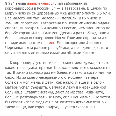
ВОДНЫЕ ВИДЫ СПОРТА
ОБРАЗОВАНИЕ
8 984 вновь
выявленных
случая заболевания
коронавирусом в России, 54 — в Татарстане. В целом по
ХОККЕЙ С МЯЧОМ
ПРОИСШЕСТВИЯ
миру число инфицированных уже достигло почти 6,5 млн.
Без малого 400 тыс. человек — погибли. В их числе и
лучший спортсмен Татарстана по неолимпийским видам
спорта, многократный чемпион России, чемпион мира по
борьбе корэш Ильяс Галимов. Десятки раз побеждавший
более сильных соперников Ильяс Галимов справиться с
невидимым врагом
не смог
. Его похоронили 4 июня в
Черемшанском районе республики, а незадолго до этого
он успел дать интервью изданию «Шахри Казан».
— К коронавирусу относился с сомнением, думал, что это
какие-то выдумки, вранье. К сожалению, все оказалось не
так. В жизни сколько раз ни болел, но такого состояния не
было. Из-за моего несерьезного отношения теперь
болеют и моя жена, и дети. Как назло, я еще и в село к
матери успел съездить. Сейчас я лежу в инфекционной
больнице. Ставят системы, дают лекарства. Извините,
больше разговаривать не могу, силы кончились. Но хотел
бы сказать всем людям: не относитесь легкомысленно к
такой вещи, как коронавирус, — успел сказать он.