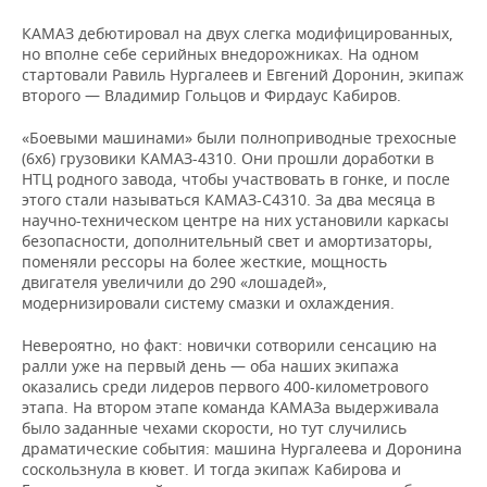
ВОДНЫЕ ВИДЫ СПОРТА
ОБРАЗОВАНИЕ
КАМАЗ дебютировал на двух слегка модифицированных,
ХОККЕЙ С МЯЧОМ
ПРОИСШЕСТВИЯ
но вполне себе серийных внедорожниках. На одном
стартовали Равиль Нургалеев и Евгений Доронин, экипаж
второго — Владимир Гольцов и Фирдаус Кабиров.
«Боевыми машинами» были полноприводные трехосные
(6х6) грузовики КАМАЗ-4310. Они прошли доработки в
НТЦ родного завода, чтобы участвовать в гонке, и после
этого стали называться КАМАЗ-С4310. За два месяца в
научно-техническом центре на них установили каркасы
безопасности, дополнительный свет и амортизаторы,
поменяли рессоры на более жесткие, мощность
двигателя увеличили до 290 «лошадей»,
модернизировали систему смазки и охлаждения.
Невероятно, но факт: новички сотворили сенсацию на
ралли уже на первый день — оба наших экипажа
оказались среди лидеров первого 400-километрового
этапа. На втором этапе команда КАМАЗа выдерживала
было заданные чехами скорости, но тут случились
драматические события: машина Нургалеева и Доронина
соскользнула в кювет. И тогда экипаж Кабирова и