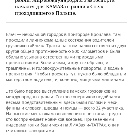
ралли. Мир международного автоспорта
НЕФТЕХИМИЯ
начался для КАМАЗа с ралли «Ельч»,
РОЗНИЧНАЯ ТОРГОВЛЯ
НОВОСТИ ТЕХНОЛОГИЙ
МЕРОПРИЯТИЯ
проходившего в Польше.
НЕФТЬ
ТРАНСПОРТ
IT
НОВОСТИ МЕРОПРИЯТИЙ
СПОРТ
ОПК
Ельч — небольшой городок в пригороде Вроцлава, там
УСЛУГИ
МЕДИА
ВЫЕЗДНАЯ РЕДАКЦИЯ
НОВОСТИ СПОРТА
ОБЩЕСТВО
проходили лично-командные состязания водителей
ЭНЕРГЕТИКА
грузовиков «Ельч». Трасса на этом ралли состояла из двух
кругов общей протяженностью 800 километров и была
ТЕЛЕКОММУНИКАЦИИ
БИЗНЕС-БРАНЧИ
ФУТБОЛ
НОВОСТИ ОБЩЕСТВА
ФОТОГАЛЕРЕЯ
обильно усыпана естественными природными
препятствиями. Были и ямы, и крутые обрывы, и
ONLINE-КОНФЕРЕНЦИИ
ХОККЕЙ
ВЛАСТЬ
СЮЖЕТЫ
трамплины, и головокружительные повороты, и водные
препятствия. Чтобы проехать тут, нужно было обладать и
ОТКРЫТАЯ ЛЕКЦИЯ
БАСКЕТБОЛ
ИНФРАСТРУКТУРА
СПРАВОЧНИК
мастерством водителя, и, конечно, мощными машинами.
Это было первое выступление камских грузовиков на
ВОЛЕЙБОЛ
ИСТОРИЯ
СПИСОК ПЕРСОН
ПОЛНАЯ ВЕРСИЯ
международных ралли. Состав соперников подобрался
весьма представительным: здесь были поляки и чехи,
КИБЕРСПОРТ
КУЛЬТУРА
СПИСОК КОМПАНИЙ
финны и словаки, шведы и немцы — всего 32 участника.
На высокие места «камазовцев» никто не ставил: редко
кто воспринимает новичков всерьез. Признанными
ФИГУРНОЕ КАТАНИЕ
МЕДИЦИНА
лидерами гонки были чехи на ЛИАЗах и«ТАТРАх, они и
считались фаворитами.