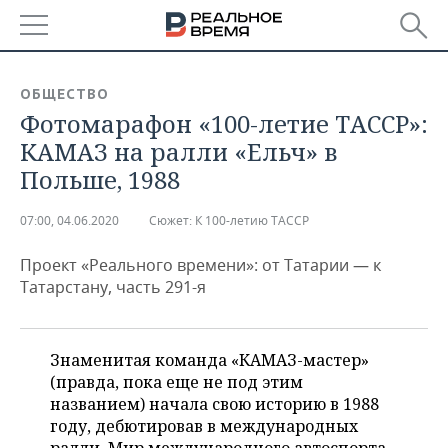
РЕГИОНЫ
ОБЩЕСТВО
Фотомарафон «100-летие ТАССР»:
БАШКОРТОСТАН
НОВОСТИ
КАМАЗ на ралли «Ельч» в
ТАТАРСТАН
АНАЛИТИКА
Польше, 1988
УДМУРТИЯ
НОВОСТИ АНАЛИТИКИ
ЭКОНОМИКА
07:00, 04.06.2020
Сюжет:
К 100-летию ТАССР
ДЕКЛАРАЦИИ О ДОХОДАХ
НОВОСТИ ЭКОНОМИКИ
ПРОМЫШЛЕННОСТЬ
Проект «Реального времени»: от Татарии — к
Татарстану, часть 291-я
КОРОЛИ ГОСЗАКАЗА ПФО
ФИНАНСЫ
НОВОСТИ
НЕДВИЖИМОСТЬ
ПРОМЫШЛЕННОСТИ
ВУЗЫ ТАТАРСТАНА
БАНКИ
НОВОСТИ НЕДВИЖИМОСТИ
АВТО
Знаменитая команда «КАМАЗ-мастер»
АГРОПРОМ
(правда, пока еще не под этим
КОМУ ПРИНАДЛЕЖАТ
БЮДЖЕТ
НОВОСТИ АВТО
БИЗНЕС
названием) начала свою историю в 1988
ТОРГОВЫЕ ЦЕНТРЫ
МАШИНОСТРОЕНИЕ
ТАТАРСТАНА
году, дебютировав в международных
ИНВЕСТИЦИИ
НОВОСТИ БИЗНЕСА
ТЕХНОЛОГИИ