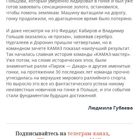
Гольцова, который уверенно лидировал в гонке и был уже
готов завоевать сенсационное золото, остановился,
чтобы помочь землякам. Машину вытащили на дорогу,
гонку продолжили, но драгоценное время было потеряно.
И даже несмотря на это Фирдаус Кабиров и Владимир
Гольцов оказались «в призах», завоевав серебро.
Нургалеев и Доронин пришли четвертыми, но в
командном зачете КАМАЗ показал наилучший результат.
Так началась славная история команды «КАМАЗ-мастер».
Уже потом, на сломе исторических эпох, были
знаменитые ралли «Париж — Дакар» и другие именитые
гонки, на протяжении 30 последних лет команда прочно
угнездилась на верхушке мирового раллийного спорта.
Но выросло это все из фантастического успеха никому
неизвестных новичков на гонке в Польше, и эти события
стали фундаментом будущих достижений.
Людмила Губаева
Подписывайтесь на
телеграм-канал
,