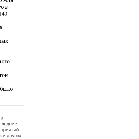
0 млн
о в
140
в
ных
ного
тон
 было
 в
оследние
оприятий.
 и других