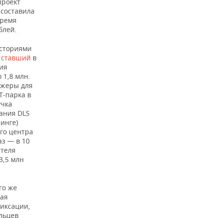
проект
 составила
время
блей.
Историями
,
ставший
в
ия
 1,8 млн.
ажеры для
T-парка в
учка
пания DLS
ринге)
го центра
аз — в 10
ателя
3,5 млн
го же
лая
фиксации,
ельцев