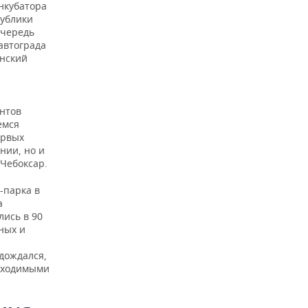
инкубатора
публики
очередь
автограда
анский
ентов
емся
ервых
нии, но и
 Чебоксар.
-парка в
а
лись в 90
ных и
дождался,
обходимыми