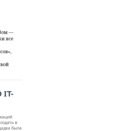
Зом —
ки все
сов»,
евой
IT-
икаций
оздать в
щадка была