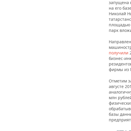
ВОДНЫЕ ВИДЫ СПОРТА
ОБРАЗОВАНИЕ
запущена в
на его баз
Николай Н
ХОККЕЙ С МЯЧОМ
ПРОИСШЕСТВИЯ
татарстанс
площадью 2
парк влож
Направлен
машиностр
получили
2
бизнес-ин
резиденто
фирмы из 
Отметим з
августе 20
аналогичн
млн рубле
физических
обрабатыва
базы данн
предприят