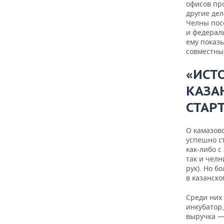
офисов пр
другие де
Челны пос
и федераль
ему показ
совместны
«ИСТ
КАЗА
СТАР
О камазов
успешно ст
как-либо с
так и челн
рук). Но б
в казанско
Среди них
инкубатор,
выручка —