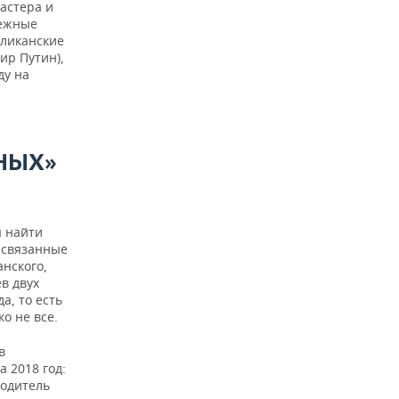
астера и
режные
бликанские
ир Путин),
ду на
НЫХ»
я найти
е связанные
анского,
ев двух
а, то есть
о не все.
в
 2018 год:
водитель