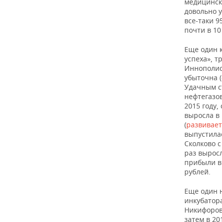
медицинск
довольно у
все-таки 9
почти в 10
Еще один 
успеха», 
Иннополис
убыточна (
Удачным с
нефтегазов
2015 году,
выросла в 
(
развивает
выпустила
Сколково с
раз выросл
прибыли в 
рублей.
Еще один 
инкубатора
Никифоров
затем в 20