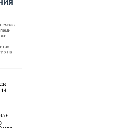
НИЯ
 немало,
апами
 же
ентов
тир на
или
 14
За 6
ду