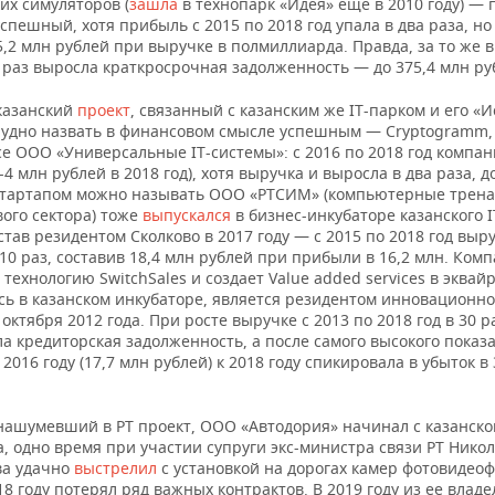
их симуляторов (
зашла
в технопарк «Идея» еще в 2010 году) — 
спешный, хотя прибыль с 2015 по 2018 год упала в два раза, но
5,2 млн рублей при выручке в полмиллиарда. Правда, за то же 
 раз выросла краткросрочная задолженность — до 375,4 млн ру
казанский
проект
, связанный с казанским же IT-парком и его «
трудно назвать в финансовом смысле успешным — Cryptogramm
е ООО «Универсальные IT-системы»: с 2016 по 2018 год компан
-4 млн рублей в 2018 год), хотя выручка и выросла в два раза, до
тартапом можно называть ООО «РТСИМ» (компьютерные трен
ого сектора) тоже
выпускался
в бизнес-инкубаторе казанского I
 став резидентом Сколково в 2017 году — с 2015 по 2018 год выр
10 раз, составив 18,4 млн рублей при прибыли в 16,2 млн. Ком
технологию SwitchSales и создает Value added services в эквай
сь в казанском инкубаторе, является резидентом инновационно
 октября 2012 года. При росте выручке с 2013 по 2018 год в 30 р
а кредиторская задолженность, а после самого высокого показ
2016 году (17,7 млн рублей) к 2018 году спикировала в убыток в 
нашумевший в РТ проект, ООО «Автодория» начинал с казанско
, одно время при участии супруги экс-министра связи РТ Нико
а удачно
выстрелил
с установкой на дорогах камер фотовидео
18 году потерял ряд важных контрактов. В 2019 году из ее влад