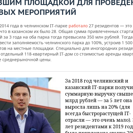
ВШИМ ПЛОЩАДКОЙ ДЛЯ ПРОВЕДЕ
ВЫХ МЕРОПРИЯТИЙ
2014 года в челнинском IT-парке
работало
27 резидентов — это
 что в казанском их было 28. Общая сумма привлеченных старт
 за 3 года на оба парка тогда превысила 350 млн рублей. Тогда
вести заполняемость челнинского парка до 100%, устроив 1 500
тов на местные площадки. Специально для иногородних резид
 отдельный 118-квартирный IT-дом со стоимостью аренды квар
е среднерыночной цены.
За 2018 год челнинский и
казанский IT-парки получ
суммарную выручку свыше
млрд рублей — за 5 лет она
выросла лишь на 20% (для
всегда быстрорастущей IT-
отрасли — это очень мало). 
лет резидентами к 2019 го