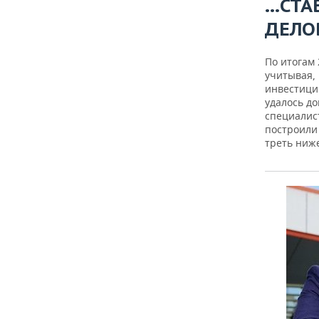
…СТА
ДЕЛО
По итогам 
учитывая,
инвестиций
удалось до
специалис
построили
треть ниж