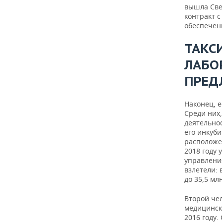
вышла Све
контракт с
обеспечени
ТАКС
ЛАБО
ПРЕД
Наконец, е
Среди них,
деятельнос
его инкуб
расположен
2018 году 
управлени
взлетели: 
до 35,5 мл
Второй че
медицински
2016 году