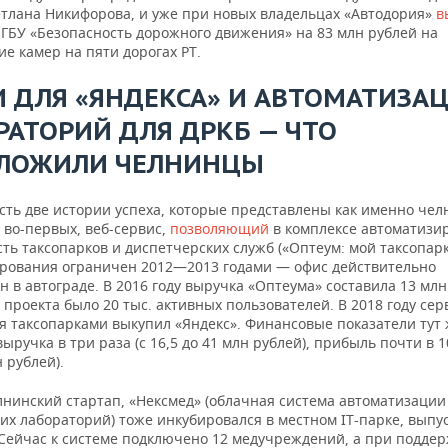
тлана Никифорова, и уже при новых владельцах «Автодория»
в
 ГБУ «Безопасность дорожного движения» на 83 млн рублей на
е камер на пяти дорогах РТ.
И ДЛЯ «ЯНДЕКСА» И АВТОМАТИЗА
РАТОРИЙ ДЛЯ ДРКБ — ЧТО
ЛОЖИЛИ ЧЕЛНИНЦЫ
сть две истории успеха, которые представлены как именно чел
 во-первых, веб-сервис,
позволяющий
в комплексе автоматизи
ть таксопарков и диспетчерских служб («Оптеум: мой таксопарк
ирования ограничен 2012—2013 годами — офис действительно
 в автограде. В 2016 году выручка «Оптеума» составила 13 млн
у проекта было 20 тыс. активных пользователей. В 2018 году сер
я таксопарками выкупил «Яндекс». Финансовые показатели тут
выручка в три раза (с 16,5 до 41 млн рублей), прибыль почти в 10
н рублей).
лнинский стартап, «Нексмед» (облачная система автоматизации
х лабораторий) тоже инкубировался в местном IT-парке, выпус
. Сейчас к системе подключено 12 медучреждений, а при подде