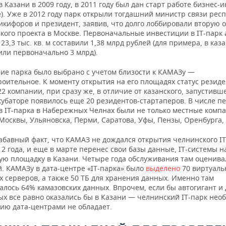
 Казани в 2009 году, в 2011 году был дан старт работе бизнес-
е). Уже в 2012 году парк открыли тогдашний министр связи рес
икифоров и президент, заявив, что долго лоббировали вторую 
кого проекта в Москве. Первоначальные инвестиции в IT-парк 
3,3 тыс. кв. м составили 1,38 млрд рублей (для примера, в каз
или первоначально 3 млрд).
ие парка было выбрано с учетом близости к КАМАЗу —
оительное. К моменту открытия на его площадях статус резид
2 компании, при сразу же, в отличие от казанского, запустивш
кубаторе появилось еще 20 резидентов-стартаперов. В числе п
в IT-парка в Набережных Челнах были не только местные компа
Москвы, Ульяновска, Перми, Саратова, Уфы, Пензы, Оренбурга,
абавный факт, что КАМАЗ не дождался открытия челнинского IT
12 года, и еще в марте перенес свои базы данные, IT-системы н
ую площадку в Казани. Четыре года обслуживания там оценива
й. КАМАЗу в дата-центре «IT-парка» было
выделено
70 виртуаль
 серверов, а также 50 ТБ для хранения данных. Именно там
лось 64% камазовских данных. Впрочем, если бы автогигант и 
ых все равно оказались бы в Казани — челнинский IT-парк не
ию дата-центрами не обладает.