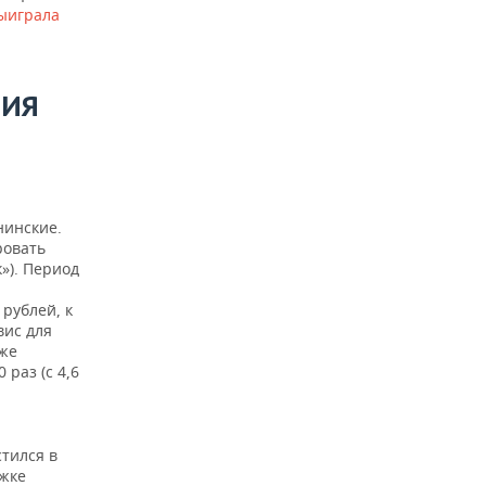
ыиграла
ЦИЯ
нинские.
ровать
»). Период
 рублей, к
вис для
 же
 раз (с 4,6
тился в
ржке