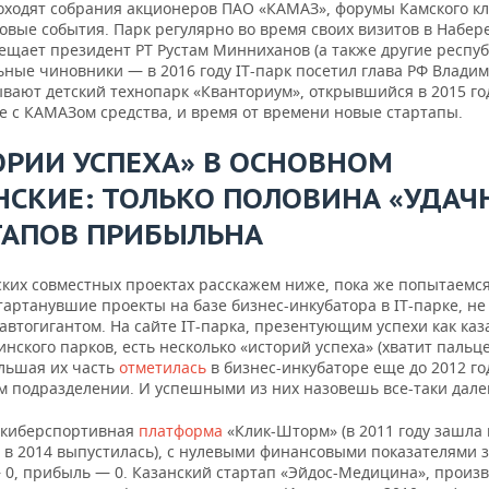
оходят собрания акционеров ПАО «КАМАЗ», форумы Камского кл
ловые события. Парк регулярно во время своих визитов в Набе
ещает президент РТ Рустам Минниханов (а также другие респу
ные чиновники — в 2016 году IT-парк посетил глава РФ Владим
ывают детский технопарк «Кванториум», открывшийся в 2015 го
е с КАМАЗом средства, и время от времени новые стартапы.
ОРИИ УСПЕХА» В ОСНОВНОМ
НСКИЕ: ТОЛЬКО ПОЛОВИНА «УДАЧ
ТАПОВ ПРИБЫЛЬНА
ских совместных проектах расскажем ниже, пока же попытаемс
артанувшие проекты на базе бизнес-инкубатора в IT-парке, н
 автогигантом. На сайте IT-парка, презентующим успехи как каз
инского парков, есть несколько «историй успеха» (хватит пальц
ольшая их часть
отметилась
в бизнес-инкубаторе еще до 2012 год
м подразделении. И успешными из них назовешь все-таки далек
 киберспортивная
платформа
«Клик-Шторм» (в 2011 году зашла 
 в 2014 выпустилась), с нулевыми финансовыми показателями за
 0, прибыль — 0. Казанский стартап «Эйдос-Медицина», произ