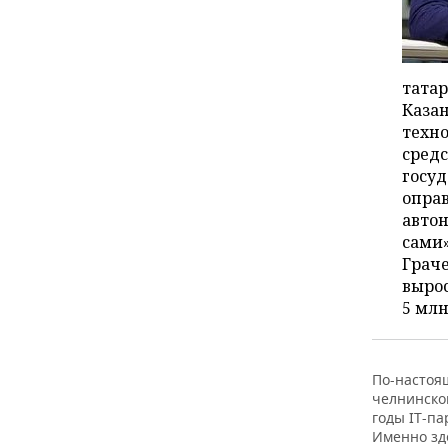
татар
Каза
техно
средс
госуд
опра
автон
сами
Грач
вырос
5 млн
По-настоя
челнинском
годы IT-п
Именно зд