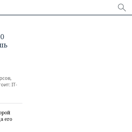
50
шь
рсов,
ит: IT-
орой
а его