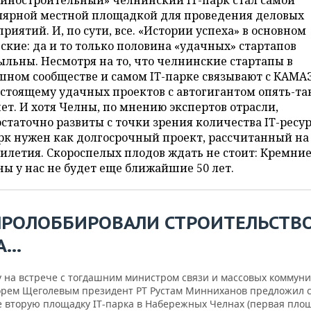
иностроительный» челнинский IT-парк стал самой
лярной местной площадкой для проведения деловых
риятий. И, по сути, все. «Истории успеха» в основном
ские: да и то только половина «удачных» стартапов
льны. Несмотря на то, что челнинские стартапы в
шном сообществе и самом IT-парке связывают с КАМА
стоящему удачных проектов с автогигантом опять-та
ет. И хотя Челны, по мнению экспертов отрасли,
статочно развиты с точки зрения количества IT-ресур
рк нужен как долгосрочный проект, рассчитанный на
илетия. Скороспелых плодов ждать не стоит: Кремни
ы у нас не будет еще ближайшие 50 лет.
ПРОЛОББИРОВАЛИ СТРОИТЕЛЬСТВО 
...
ду на встрече с тогдашним министром связи и массовых коммун
орем Щеголевым президент РТ Рустам Минниханов предложил с
е вторую площадку IT-парка в Набережных Челнах (первая пло