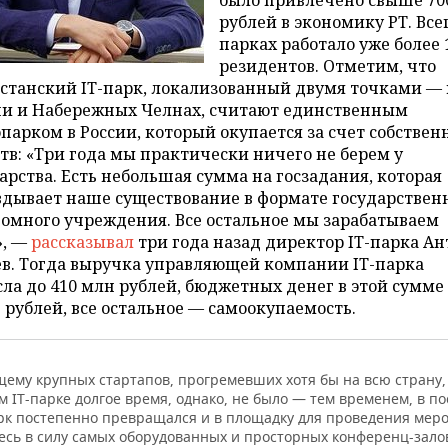
было привлечено свыше 70
рублей в экономику РТ. Всег
парках работало уже более 
резидентов. Отметим, что
станский IT-парк, локализованный двумя точками — 
ни и Набережных Челнах, считают единственным
парком в России, который окупается за счет собствен
тв: «Три года мы практически ничего не берем у
арства. Есть небольшая сумма на госзадания, которая
вдывает наше существование в формате государствен
омного учреждения. Все остальное мы зарабатываем
», —
рассказывал
три года назад директор IT-парка Ан
ев. Тогда выручка управляющей компании IT-парка
ла до 410 млн рублей, бюджетных денег в этой сумме
 рублей, все остальное — самоокупаемость.
щему крупных стартапов, прогремевших хотя бы на всю страну,
 IT-парке долгое время, однако, не было — тем временем, в п
арк постепенно превращался и в площадку для проведения мер
есь в силу самых оборудованных и просторных конференц-залов