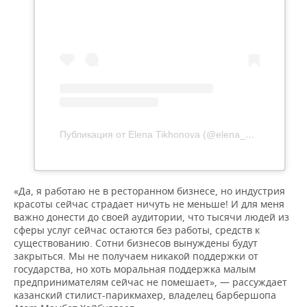
Публикация от Elena Tikhonova (@elena_kidspace)
15 
«Да, я работаю не в ресторанном бизнесе, но индустрия
красоты сейчас страдает ничуть не меньше! И для меня
важно донести до своей аудитории, что тысячи людей из
сферы услуг сейчас остаются без работы, средств к
существованию. Сотни бизнесов вынуждены будут
закрыться. Мы не получаем никакой поддержки от
государства, но хоть моральная поддержка малым
предпринимателям сейчас не помешает», — рассуждает
казанский стилист-парикмахер, владелец барбершопа