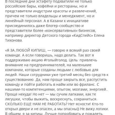
В последние дни эстафету подхватили не только
российские бары, кофейни и рестораны, но и
представители индустрии красоты и развлечений,
причем не только владельцы и менеджмент, но и
линейный персонал. А в Казани к инициативе
присоединилось даже блогер-сообщество и
представители более «консервативных» бизнесов,
например директор Детского города «КидСпейс» Елена
Тихонова.
«Я ЗА ЛЮБОЙ КИПИШ, — говорю я всякий раз своей
команде. А если говоришь, надо делать. Так вот я
поддерживаю акцию #голыйголод. Цель: привлечь
внимание на предпринимателей, на маленькие
компании, которые созданы людьми с любовью для
людей. Наши сотрудники уже третий месяц без средств к
существованию. Да, нам проще закрыть все, распустить
команду и пойти работать в найм или во фриланс. С
нашими-то компетенциями, опытом, мозгами, энергией..
Проще некуда! Но нет — мы сучим лапками, как те
лягушки, чтобы выжить, воскреснуть, сохраниться.
СКОЛЬКО ЕЩЕ НАМ НЕ РАБОТАТЬ? Нет ясности! Кто-то
открыл двери и не опасен, а мы опасны)) Не вижу логики.
В общем, я за кипиш. Лучше попробовать и пожалеть,