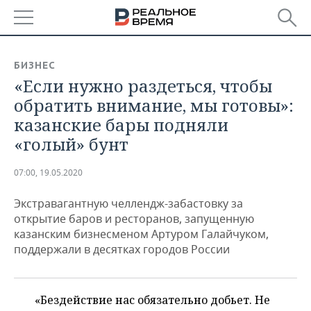
РЕГИОНЫ
БИЗНЕС
«Если нужно раздеться, чтобы
БАШКОРТОСТАН
НОВОСТИ
обратить внимание, мы готовы»:
ТАТАРСТАН
АНАЛИТИКА
казанские бары подняли
«голый» бунт
УДМУРТИЯ
НОВОСТИ АНАЛИТИКИ
ЭКОНОМИКА
07:00, 19.05.2020
ДЕКЛАРАЦИИ О ДОХОДАХ
НОВОСТИ ЭКОНОМИКИ
ПРОМЫШЛЕННОСТЬ
Экстравагантную челлендж-забастовку за
КОРОЛИ ГОСЗАКАЗА ПФО
ФИНАНСЫ
НОВОСТИ
НЕДВИЖИМОСТЬ
открытие баров и ресторанов, запущенную
ПРОМЫШЛЕННОСТИ
казанским бизнесменом Артуром Галайчуком,
ВУЗЫ ТАТАРСТАНА
БАНКИ
НОВОСТИ НЕДВИЖИМОСТИ
АВТО
поддержали в десятках городов России
АГРОПРОМ
КОМУ ПРИНАДЛЕЖАТ
БЮДЖЕТ
НОВОСТИ АВТО
БИЗНЕС
ТОРГОВЫЕ ЦЕНТРЫ
МАШИНОСТРОЕНИЕ
ТАТАРСТАНА
«Бездействие нас обязательно добьет. Не
ИНВЕСТИЦИИ
НОВОСТИ БИЗНЕСА
ТЕХНОЛОГИИ