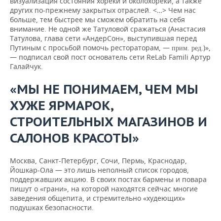
визуализация состояния хореки и околохореки, а также
других по-прежнему закрытых отраслей. <…> Чем нас
больше, тем быстрее мы сможем обратить на себя
внимание. Не одной же Татуловой сражаться (Анастасия
Татулова, глава сети «АндерСон», выступившая перед
Путиным с просьбой помочь рестораторам, —
)»,
прим. ред.
— подписал свой пост основатель сети ReLab Famili Артур
Галайчук.
«МЫ НЕ ПОНИМАЕМ, ЧЕМ МЫ
ХУЖЕ ЯРМАРОК,
СТРОИТЕЛЬНЫХ МАГАЗИНОВ И
САЛОНОВ КРАСОТЫ»
Москва, Санкт-Петербург, Сочи, Пермь, Краснодар,
Йошкар-Ола — это лишь неполный список городов,
поддержавших акцию. В своих постах бармены и повара
пишут о «грани», на которой находятся сейчас многие
заведения общепита, и стремительно «худеющих»
подушках безопасности.