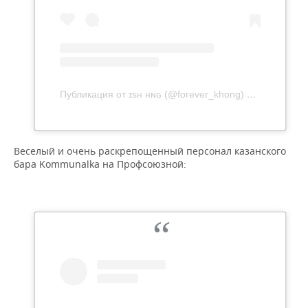
Публикация от ɪsʜ ʜɴɢ (@forever_khong)
16 Май 2020 
Веселый и очень раскрепощенный персонал казанского
бара Kommunalka на Профсоюзной: