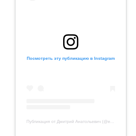
Посмотреть эту публикацию в Instagram
Публикация от Дмитрий Анатольевич (@efimov.dj)
17 