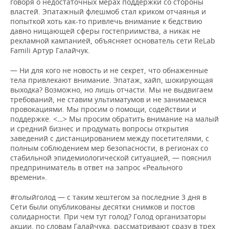
говоря о недостаточных мерах поддержки со стороны
властей. Эпатажный флешмоб стал криком отчаянья и
попыткой хоть как-то привлечь внимание к бедствию
давно нищающей сферы гостеприимства, а никак не
рекламной кампанией, объясняет основатель сети ReLab
Famili Артур Галайчук.
— Ни для кого не новость и не секрет, что обнаженные
тела привлекают внимание. Эпатаж, хайп, шокирующая
выходка? Возможно, но лишь отчасти. Мы не выдвигаем
требований, не ставим ультиматумов и не занимаемся
провокациями. Мы просим о помощи, содействии и
поддержке. <…> Мы просим обратить внимание на малый
и средний бизнес и продумать вопросы открытия
заведений с дистанцированием между посетителями, с
полным соблюдением мер безопасности, в регионах со
стабильной эпидемиологической ситуацией, — пояснил
предприниматель в ответ на запрос «Реального
времени».
#голыйголод — с таким хештегом за последние 3 дня в
Сети были опубликованы десятки снимков и постов
солидарности. При чем тут голод? Голод организаторы
акции, по словам Галайчука, рассматривают сразу в трех