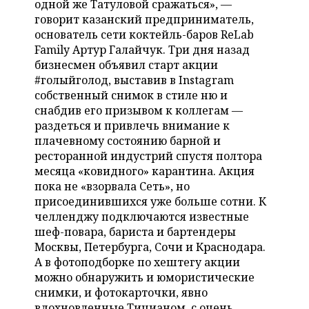
одной же Татуловой сражаться», —
НЕФТЕХИМИЯ
говорит казанский предприниматель,
РОЗНИЧНАЯ ТОРГОВЛЯ
НОВОСТИ ТЕХНОЛОГИЙ
МЕРОПРИЯТИЯ
основатель сети коктейль-баров ReLab
НЕФТЬ
Family Артур Галайчук. Три дня назад
ТРАНСПОРТ
IT
НОВОСТИ МЕРОПРИЯТИЙ
СПОРТ
бизнесмен объявил старт акции
ОПК
#голыйголод, выставив в Instagram
УСЛУГИ
МЕДИА
ВЫЕЗДНАЯ РЕДАКЦИЯ
НОВОСТИ СПОРТА
ОБЩЕСТВО
собственный снимок в стиле ню и
ЭНЕРГЕТИКА
снабдив его призывом к коллегам —
ТЕЛЕКОММУНИКАЦИИ
БИЗНЕС-БРАНЧИ
ФУТБОЛ
НОВОСТИ ОБЩЕСТВА
ФОТОГАЛЕРЕЯ
раздеться и привлечь внимание к
плачевному состоянию барной и
ONLINE-КОНФЕРЕНЦИИ
ХОККЕЙ
ВЛАСТЬ
СЮЖЕТЫ
ресторанной индустрий спустя полтора
месяца «ковидного» карантина. Акция
ОТКРЫТАЯ ЛЕКЦИЯ
БАСКЕТБОЛ
ИНФРАСТРУКТУРА
СПРАВОЧНИК
пока не «взорвала Сеть», но
присоединившихся уже больше сотни. К
ВОЛЕЙБОЛ
ИСТОРИЯ
СПИСОК ПЕРСОН
челленджу подключаются известные
ПОЛНАЯ ВЕРСИЯ
шеф-повара, бариста и бартендеры
Москвы, Петербурга, Сочи и Краснодара.
КИБЕРСПОРТ
КУЛЬТУРА
СПИСОК КОМПАНИЙ
А в фотоподборке по хештегу акции
можно обнаружить и юмористические
ФИГУРНОЕ КАТАНИЕ
МЕДИЦИНА
снимки, и фотокарточки, явно
вдохновленные Тицианом, с очень