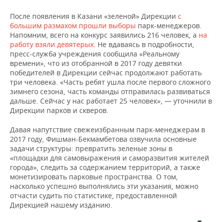
После появления в Казани «зеленой» Дирекции
с
большим размахом прошли выборы
парк-менеджеров.
Напомним, всего на конкурс заявились 216 человек, а
на
работу взяли девятерых
. Не вдаваясь в подробности,
пресс-служба учреждения сообщила «Реальному
времени», что из отобранной в 2017 году девятки
победителей в Дирекции сейчас продолжают работать
три человека. «Часть ребят ушла после первого сложного
зимнего сезона, часть команды отправилась развиваться
дальше. Сейчас у нас работает 25 человек», — уточнили в
Дирекции парков и скверов.
Давая напутствие свежеизбранным парк-менеджерам в
2017 году, Фишман-Бекмамбетова озвучила основные
задачи структуры: превратить зеленые зоны в
«площадки для самовыражения и саморазвития жителей
города», следить за содержанием территорий, а также
монетизировать парковые пространства. О том,
насколько успешно выполнялись эти указания, можно
отчасти судить по статистике, предоставленной
Дирекцией нашему изданию.