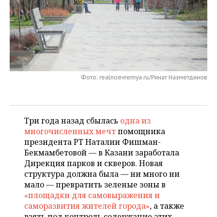
НЕФТЕХИМИЯ
РОЗНИЧНАЯ ТОРГОВЛЯ
НОВОСТИ ТЕХНОЛОГИЙ
МЕРОПРИЯТИЯ
НЕФТЬ
ТРАНСПОРТ
IT
НОВОСТИ МЕРОПРИЯТИЙ
СПОРТ
ОПК
УСЛУГИ
МЕДИА
ВЫЕЗДНАЯ РЕДАКЦИЯ
НОВОСТИ СПОРТА
ОБЩЕСТВО
ЭНЕРГЕТИКА
Фото: realnoevremya.ru/Ринат Назметдинов
ТЕЛЕКОММУНИКАЦИИ
БИЗНЕС-БРАНЧИ
ФУТБОЛ
НОВОСТИ ОБЩЕСТВА
ФОТОГАЛЕРЕЯ
ONLINE-КОНФЕРЕНЦИИ
ХОККЕЙ
ВЛАСТЬ
СЮЖЕТЫ
Три года назад сбылась
одна из
ОТКРЫТАЯ ЛЕКЦИЯ
БАСКЕТБОЛ
ИНФРАСТРУКТУРА
СПРАВОЧНИК
многочисленных мечт
помощника
президента РТ Наталии Фишман-
ВОЛЕЙБОЛ
ИСТОРИЯ
СПИСОК ПЕРСОН
Бекмамбетовой — в Казани заработала
ПОЛНАЯ ВЕРСИЯ
Дирекция парков и скверов. Новая
структура должна была — ни много ни
КИБЕРСПОРТ
КУЛЬТУРА
СПИСОК КОМПАНИЙ
мало — превратить зеленые зоны в
«площадки для самовыражения и
ФИГУРНОЕ КАТАНИЕ
МЕДИЦИНА
саморазвития жителей города»
, а также
взять под контроль содержание этих