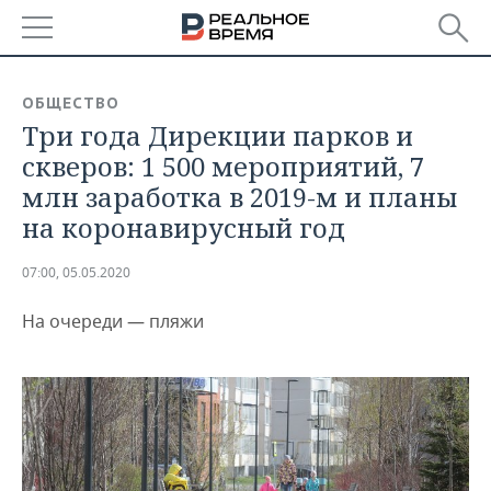
РЕГИОНЫ
ОБЩЕСТВО
Три года Дирекции парков и
БАШКОРТОСТАН
НОВОСТИ
скверов: 1 500 мероприятий, 7
ТАТАРСТАН
АНАЛИТИКА
млн заработка в 2019-м и планы
на коронавирусный год
УДМУРТИЯ
НОВОСТИ АНАЛИТИКИ
ЭКОНОМИКА
07:00, 05.05.2020
ДЕКЛАРАЦИИ О ДОХОДАХ
НОВОСТИ ЭКОНОМИКИ
ПРОМЫШЛЕННОСТЬ
На очереди — пляжи
КОРОЛИ ГОСЗАКАЗА ПФО
ФИНАНСЫ
НОВОСТИ
НЕДВИЖИМОСТЬ
ПРОМЫШЛЕННОСТИ
ВУЗЫ ТАТАРСТАНА
БАНКИ
НОВОСТИ НЕДВИЖИМОСТИ
АВТО
АГРОПРОМ
КОМУ ПРИНАДЛЕЖАТ
БЮДЖЕТ
НОВОСТИ АВТО
БИЗНЕС
ТОРГОВЫЕ ЦЕНТРЫ
МАШИНОСТРОЕНИЕ
ТАТАРСТАНА
ИНВЕСТИЦИИ
НОВОСТИ БИЗНЕСА
ТЕХНОЛОГИИ