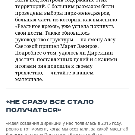
ВОДНЫЕ ВИДЫ СПОРТА
ОБРАЗОВАНИЕ
территорий. С большим размахом были
проведены выборы парк-менеджеров,
ХОККЕЙ С МЯЧОМ
ПРОИСШЕСТВИЯ
большая часть из которых, как выяснило
«Реальное время», уже успела покинуть
свои посты. Также обновилось
руководство структуры — на смену Алсу
Саетовой пришел Марат Закиров.
Подробнее о том, удалось ли Дирекции
достичь поставленных целей и с какими
итогами она подошла к своему
трехлетию, — читайте в нашем
материале.
«НЕ СРАЗУ ВСЕ СТАЛО
ПОЛУЧАТЬСЯ»
«Идея создания Дирекции у нас появилась в 2015 году,
ровно в тот момент, когда мы осознали, за какой масштаб
беремся в рамках Программы благоустройства