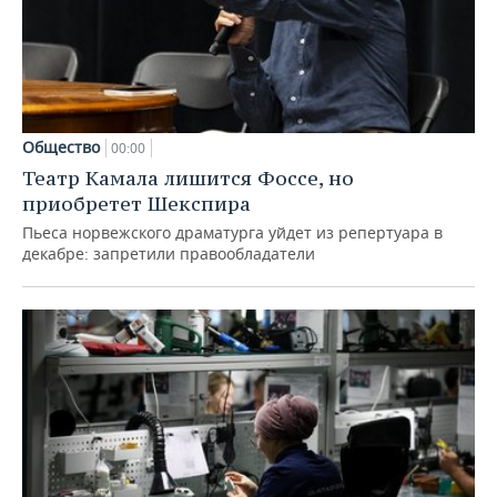
Общество
00:00
Театр Камала лишится Фоссе, но
приобретет Шекспира
Пьеса норвежского драматурга уйдет из репертуара в
декабре: запретили правообладатели