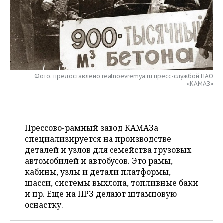
НЕФТЕХИМИЯ
РОЗНИЧНАЯ ТОРГОВЛЯ
НОВОСТИ ТЕХНОЛОГИЙ
МЕРОПРИЯТИЯ
НЕФТЬ
ТРАНСПОРТ
IT
НОВОСТИ МЕРОПРИЯТИЙ
СПОРТ
ОПК
УСЛУГИ
МЕДИА
ВЫЕЗДНАЯ РЕДАКЦИЯ
НОВОСТИ СПОРТА
ОБЩЕСТВО
ЭНЕРГЕТИКА
Фото: предоставлено realnoevremya.ru пресс-службой ПАО
«КАМАЗ»
ТЕЛЕКОММУНИКАЦИИ
БИЗНЕС-БРАНЧИ
ФУТБОЛ
НОВОСТИ ОБЩЕСТВА
ФОТОГАЛЕРЕЯ
ONLINE-КОНФЕРЕНЦИИ
ХОККЕЙ
ВЛАСТЬ
СЮЖЕТЫ
Прессово-рамный завод КАМАЗа
ОТКРЫТАЯ ЛЕКЦИЯ
БАСКЕТБОЛ
ИНФРАСТРУКТУРА
СПРАВОЧНИК
специализируется на производстве
деталей и узлов для семейства грузовых
ВОЛЕЙБОЛ
ИСТОРИЯ
СПИСОК ПЕРСОН
ПОЛНАЯ ВЕРСИЯ
автомобилей и автобусов. Это рамы,
кабины, узлы и детали платформы,
КИБЕРСПОРТ
КУЛЬТУРА
СПИСОК КОМПАНИЙ
шасси, системы выхлопа, топливные баки
и пр. Еще на ПРЗ делают штамповую
ФИГУРНОЕ КАТАНИЕ
МЕДИЦИНА
оснастку.