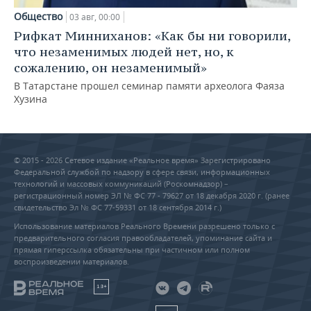
Общество
03 авг, 00:00
Рифкат Минниханов: «Как бы ни говорили,
что незаменимых людей нет, но, к
сожалению, он незаменимый»
В Татарстане прошел семинар памяти археолога Фаяза
Хузина
© 2015 - 2026 Сетевое издание «Реальное время» Зарегистрировано
Федеральной службой по надзору в сфере связи, информационных
технологий и массовых коммуникаций (Роскомнадзор) –
регистрационный номер ЭЛ № ФС 77 - 79627 от 18 декабря 2020 г. (ранее
свидетельство Эл № ФС 77-59331 от 18 сентября 2014 г.)
Использование материалов Реального Времени разрешено только с
предварительного согласия правообладателей, упоминание сайта и
прямая гиперссылка обязательны при частичном или полном
воспроизведении материалов.
18+