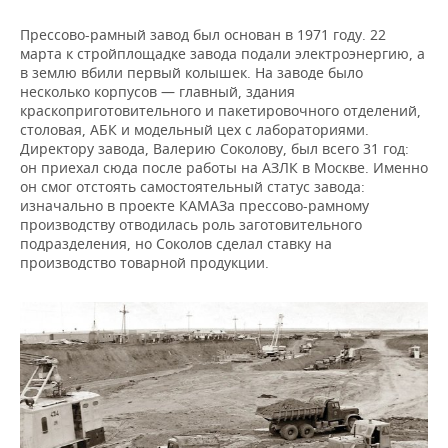
ВОДНЫЕ ВИДЫ СПОРТА
ОБРАЗОВАНИЕ
Прессово-рамный завод был основан в 1971 году. 22
ХОККЕЙ С МЯЧОМ
ПРОИСШЕСТВИЯ
марта к стройплощадке завода подали электроэнергию, а
в землю вбили первый колышек. На заводе было
несколько корпусов — главный, здания
краскоприготовительного и пакетировочного отделений,
столовая, АБК и модельный цех с лабораториями.
Директору завода, Валерию Соколову, был всего 31 год:
он приехал сюда после работы на АЗЛК в Москве. Именно
он смог отстоять самостоятельный статус завода:
изначально в проекте КАМАЗа прессово-рамному
производству отводилась роль заготовительного
подразделения, но Соколов сделал ставку на
производство товарной продукции.