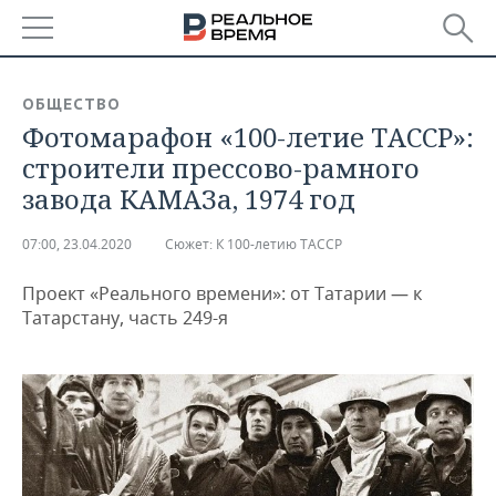
РЕГИОНЫ
ОБЩЕСТВО
Фотомарафон «100-летие ТАССР»:
БАШКОРТОСТАН
НОВОСТИ
строители прессово-рамного
ТАТАРСТАН
АНАЛИТИКА
завода КАМАЗа, 1974 год
УДМУРТИЯ
НОВОСТИ АНАЛИТИКИ
ЭКОНОМИКА
07:00, 23.04.2020
Сюжет:
К 100-летию ТАССР
ДЕКЛАРАЦИИ О ДОХОДАХ
НОВОСТИ ЭКОНОМИКИ
ПРОМЫШЛЕННОСТЬ
Проект «Реального времени»: от Татарии — к
Татарстану, часть 249-я
КОРОЛИ ГОСЗАКАЗА ПФО
ФИНАНСЫ
НОВОСТИ
НЕДВИЖИМОСТЬ
ПРОМЫШЛЕННОСТИ
ВУЗЫ ТАТАРСТАНА
БАНКИ
НОВОСТИ НЕДВИЖИМОСТИ
АВТО
АГРОПРОМ
КОМУ ПРИНАДЛЕЖАТ
БЮДЖЕТ
НОВОСТИ АВТО
БИЗНЕС
ТОРГОВЫЕ ЦЕНТРЫ
МАШИНОСТРОЕНИЕ
ТАТАРСТАНА
ИНВЕСТИЦИИ
НОВОСТИ БИЗНЕСА
ТЕХНОЛОГИИ