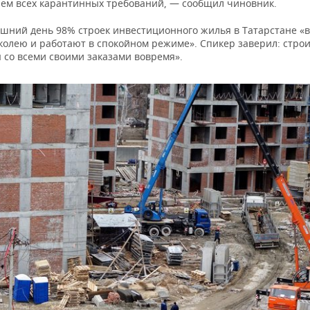
ем всех карантинных требований, — сообщил чиновник.
яшний день 98% строек инвестиционного жилья в Татарстане «
 колею и работают в спокойном режиме». Спикер заверил: стро
 со всеми своими заказами вовремя».