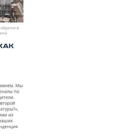
 обратно в
пина
КАК
камнем. Мы
урналы по
дители.
 второй
атуры?»,
ими из
 наших
енденция