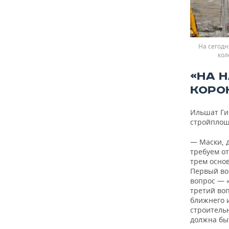
На сегодн
кол
«НА 
КОРО
Ильшат Ги
стройплощ
— Маски, 
требуем о
трем осно
Первый воп
вопрос — «
третий во
ближнего и
строительн
должна бы