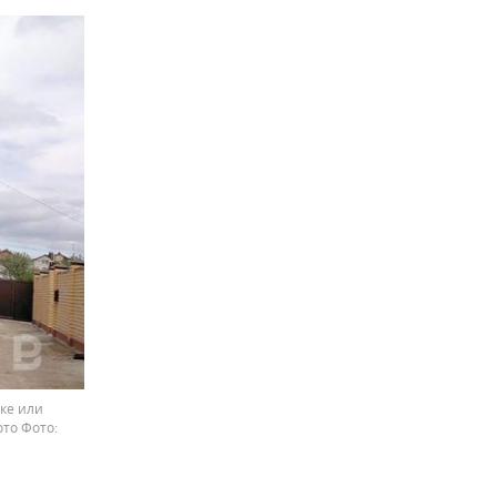
ке или
ото