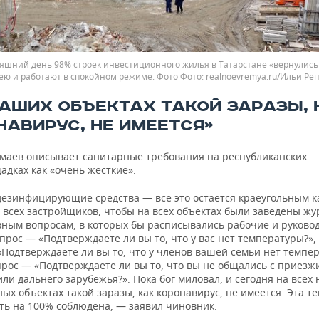
яшний день 98% строек инвестиционного жилья в Татарстане «вернулись
ею и работают в спокойном режиме. Фото
realnoevremya.ru/Ильи Ре
НАШИХ ОБЪЕКТАХ ТАКОЙ ЗАРАЗЫ, 
НАВИРУС, НЕ ИМЕЕТСЯ»
маев описывает санитарные требования на республиканских
адках как «очень жесткие».
дезинфицирующие средства — все это остается краеугольным 
т всех застройщиков, чтобы на всех объектах были заведены ж
вным вопросам, в которых бы расписывались рабочие и руково
рос — «Подтверждаете ли вы то, что у вас нет температуры?»,
Подтверждаете ли вы то, что у членов вашей семьи нет темпер
прос — «Подтверждаете ли вы то, что вы не общались с приезж
ли дальнего зарубежья?». Пока бог миловал, и сегодня на всех
ых объектах такой заразы, как коронавирус, не имеется. Эта т
ть на 100% соблюдена, — заявил чиновник.