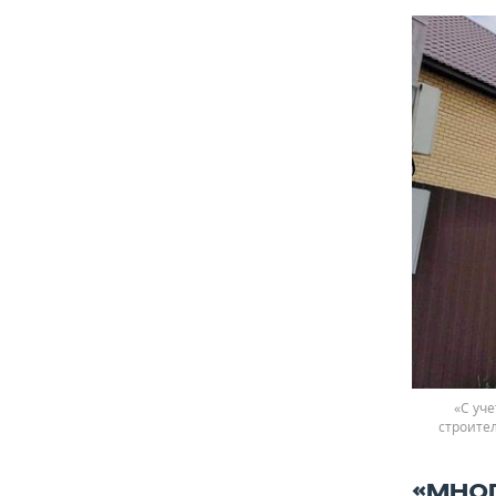
«С уч
строител
«МНО