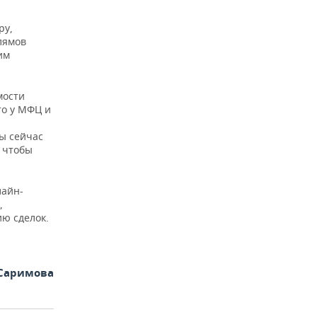
ру,
лямов
им
мости
то у МФЦ и
и
мы сейчас
 чтобы
лайн-
,
ю сделок.
Саримова