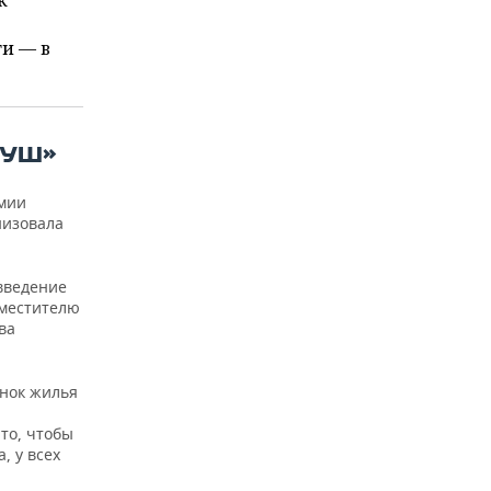
к
ти — в
ДУШ»
емии
низовала
введение
аместителю
ва
ынок жилья
то, чтобы
, у всех