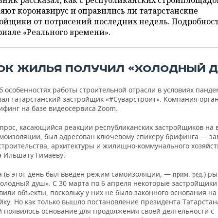
ник рассказал, как с республиканских стройплощадо
яют коронавирус и оправились ли татарстанские
ойщики от потрясений последних недель. Подробнос
иале «Реального времени».
ОК ЖИЛЬЯ ПОЛУЧИЛ «ХОЛОДНЫЙ 
об особенностях работы строительной отрасли в условиях панд
ал татарстанский застройщик «#Суварстроит». Компания орга
ифинг на базе видеосервиса Zoom.
прос, касающийся реакции республиканских застройщиков на 
моизоляции, был адресован ключевому спикеру брифинга — з
строительства, архитектуры и жилищно-коммунального хозяйст
а Ильшату Гимаеву.
а (в этот день был введен режим самоизоляции, —
) р
прим. ред.
холодный душ». С 30 марта по 6 апреля некоторые застройщики
или объекты, поскольку у них не было законного основания на 
йку. Но как только вышло постановление президента Татарстана
й появилось основание для продолжения своей деятельности с