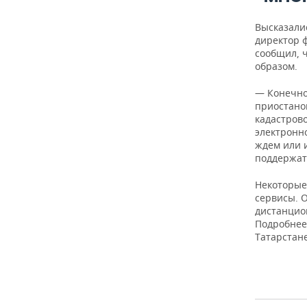
Высказали
директор 
сообщил, 
образом.
— Конечно,
приостанов
кадастров
электронно
ждем или 
поддержат
Некоторые
сервисы. 
дистанцио
Подробнее
Татарстан