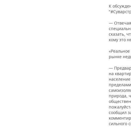
К обсужде
"#Суварст
— Отвечая
специальны
сказать, ч
кому это н
«Реальное
рынке нед
— Предвар
на кварти
население 
пределами
самоизоляц
природа, ч
общественн
пожалуйста
сообщил з
комментир
сильного 