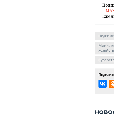
Подп
в MA
Ежед
Недвижи
Министе
хозяйств
Суварст
Поделите
НОВО