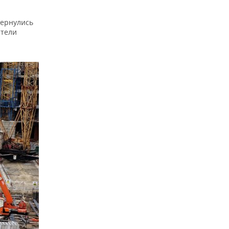
вернулись
ители