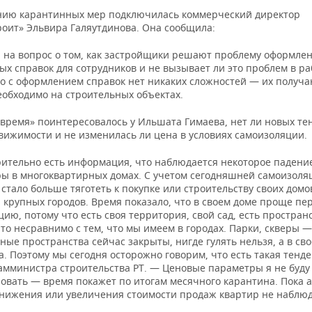
нию карантинных мер подключилась коммерческий директор
роит» Эльвира Галяутдинова. Она сообщила:
 на вопрос о том, как застройщики решают проблему оформле
х справок для сотрудников и не вызывает ли это проблем в ра
то с оформлением справок нет никаких сложностей — их получа
еобходимо на строительных объектах.
 время» поинтересовалось у Ильшата Гимаева, нет ли новых те
вижимости и не изменилась ли цена в условиях самоизоляции.
ительно есть информация, что наблюдается некоторое падени
ры в многоквартирных домах. С учетом сегодняшней самоизоля
стало больше тяготеть к покупке или строительству своих домо
 крупных городов. Время показало, что в своем доме проще пе
ию, потому что есть своя территория, свой сад, есть пространс
то несравнимо с тем, что мы имеем в городах. Парки, скверы —
ые пространства сейчас закрыты, нигде гулять нельзя, а в св
. Поэтому мы сегодня осторожно говорим, что есть такая тенд
амминистра строительства РТ. — Ценовые параметры я не буду
овать — время покажет по итогам месячного карантина. Пока 
снижения или увеличения стоимости продаж квартир не наблю