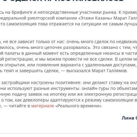
сь на брифинге и непосредственные участники рынка. К приме
федеральной риелторской компании «Этажи Казань» Марат Гал
что самоизоляция пока отражается на ситуации не самым лучш
 не все зависит только от нас: очень много сделок по недвижи
илось, очень много цепочек разорвалось. Это связано с тем, ч
ой палаты в данный момент есть определенные нюансы в част
й регистрации, и мы можем провести не все сделки. В целом 
их открытия, или появления варианта с удаленными доступами,
ь темп и завершить сделки, — высказался Марат Галлямов.
 застройщики настроены позитивнее: они делают ставку на он
Они используют разные инструменты: онлайн-туры по объектам
нную подачу заявок на ипотеку или же электронную регистраци
 о том, как девелоперы адаптируются к режиму самоизоляции в
е, — читайте в
материале
«Реального времени».
Лина 