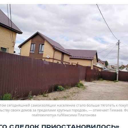
етом сегодняшней самоизоляции население стало больше тяготеть к покуп
ьству своих домов за пределами крупных городов», — отмечает Гимаев. Ф
realnoevremya.ru/Максима Платонова
ГО СДЕЛОК ПРИОСТАНОВИЛОСЬ»