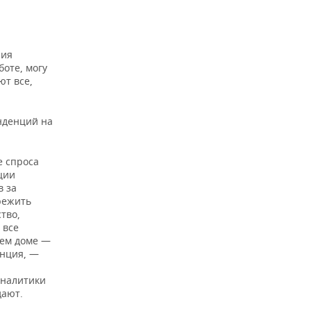
ния
боте, могу
ют все,
нденций на
е спроса
ции
в за
режить
тво,
 все
оем доме —
енция, —
аналитики
дают.