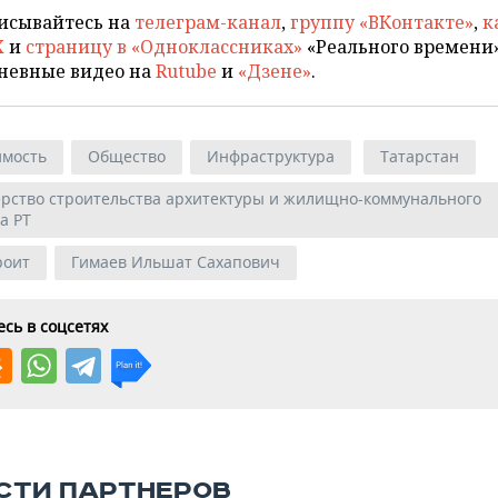
исывайтесь на
телеграм-канал
,
группу «ВКонтакте»
,
к
X
и
страницу в «Одноклассниках»
«Реального времени»
невные видео на
Rutube
и
«Дзене»
.
мость
Общество
Инфраструктура
Татарстан
рство строительства архитектуры и жилищно-коммунального
а РТ
роит
Гимаев Ильшат Сахапович
сь в соцсетях
СТИ ПАРТНЕРОВ