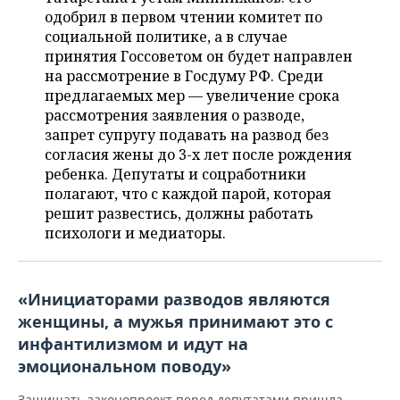
НЕФТЕХИМИЯ
одобрил в первом чтении комитет по
РОЗНИЧНАЯ ТОРГОВЛЯ
НОВОСТИ ТЕХНОЛОГИЙ
МЕРОПРИЯТИЯ
социальной политике, а в случае
НЕФТЬ
принятия Госсоветом он будет направлен
ТРАНСПОРТ
IT
НОВОСТИ МЕРОПРИЯТИЙ
СПОРТ
на рассмотрение в Госдуму РФ. Среди
ОПК
предлагаемых мер — увеличение срока
рассмотрения заявления о разводе,
УСЛУГИ
МЕДИА
ВЫЕЗДНАЯ РЕДАКЦИЯ
НОВОСТИ СПОРТА
ОБЩЕСТВО
ЭНЕРГЕТИКА
запрет супругу подавать на развод без
согласия жены до 3-х лет после рождения
ТЕЛЕКОММУНИКАЦИИ
БИЗНЕС-БРАНЧИ
ФУТБОЛ
НОВОСТИ ОБЩЕСТВА
ФОТОГАЛЕРЕЯ
ребенка. Депутаты и соцработники
полагают, что с каждой парой, которая
ONLINE-КОНФЕРЕНЦИИ
ХОККЕЙ
ВЛАСТЬ
СЮЖЕТЫ
решит развестись, должны работать
психологи и медиаторы.
ОТКРЫТАЯ ЛЕКЦИЯ
БАСКЕТБОЛ
ИНФРАСТРУКТУРА
СПРАВОЧНИК
ВОЛЕЙБОЛ
ИСТОРИЯ
СПИСОК ПЕРСОН
ПОЛНАЯ ВЕРСИЯ
«Инициаторами разводов являются
женщины, а мужья принимают это с
КИБЕРСПОРТ
КУЛЬТУРА
СПИСОК КОМПАНИЙ
инфантилизмом и идут на
ФИГУРНОЕ КАТАНИЕ
МЕДИЦИНА
эмоциональном поводу»
Защищать законопроект перед депутатами пришла