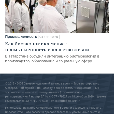
Промышленность
04 авг, 10:20
Как биоэкономика меняет
промышленность и качество жизни
В Татарстане обсудили интеграцию биотехнологий в
производство, образование и социальную сферу
© 2015 - 2026 Сетевое издание «Реальное время» Зарегистрировано
Федеральной службой по надзору в сфере связи, информационных
технологий и массовых коммуникаций (Роскомнадзор) –
регистрационный номер ЭЛ № ФС 77 - 79627 от 18 декабря 2020 г. (ранее
свидетельство Эл № ФС 77-59331 от 18 сентября 2014 г.)
Использование материалов Реального Времени разрешено только с
предварительного согласия правообладателей, упоминание сайта и