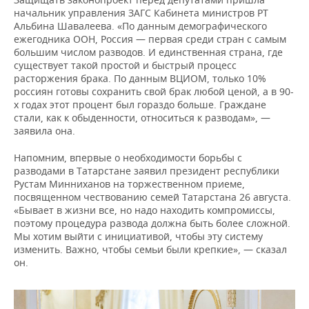
ВОДНЫЕ ВИДЫ СПОРТА
ОБРАЗОВАНИЕ
начальник управления ЗАГС Кабинета министров РТ
Альбина Шавалеева. «По данным демографического
ХОККЕЙ С МЯЧОМ
ПРОИСШЕСТВИЯ
ежегодника ООН, Россия — первая среди стран с самым
большим числом разводов. И единственная страна, где
существует такой простой и быстрый процесс
расторжения брака. По данным ВЦИОМ, только 10%
россиян готовы сохранить свой брак любой ценой, а в 90-
х годах этот процент был гораздо больше. Граждане
стали, как к обыденности, относиться к разводам», —
заявила она.
Напомним, впервые о необходимости борьбы с
разводами в Татарстане заявил президент республики
Рустам Минниханов на торжественном приеме,
посвященном чествованию семей Татарстана 26 августа.
«Бывает в жизни все, но надо находить компромиссы,
поэтому процедура развода должна быть более сложной.
Мы хотим выйти с инициативой, чтобы эту систему
изменить. Важно, чтобы семьи были крепкие», — сказал
он.