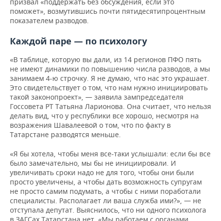
призвал «поддержать без обсуждения, если это
поможет», возмутившись почти пятидесятипроцентным
показателем разводов.
Каждой паре — по психологу
«В таблице, которую вы дали, из 14 регионов ПФО пять
не имеют динамики по повышению числа разводов, а мы
занимаем 4-ю строчку. Я не думаю, что нас это украшает.
Это свидетельствует о том, что нам нужно инициировать
такой законопроект», — заявила зампредседателя
Госсовета РТ Татьяна Ларионова. Она считает, что нельзя
делать вид, что у республики все хорошо, несмотря на
возражения Шавалеевой о том, что по факту в
Татарстане разводятся меньше.
«Я бы хотела, чтобы меня все-таки услышали: если бы все
было замечательно, мы бы не инициировали. И
увеличивать сроки надо не для того, чтобы они были
просто увеличены, а чтобы дать возможность супругам
не просто самим подумать, а чтобы с ними поработали
специалисты. Располагает ли ваша служба ими?», — не
отступала депутат. Выяснилось, что ни одного психолога
в ЗАГСах Татарстана нет. «Мы работаем с органами