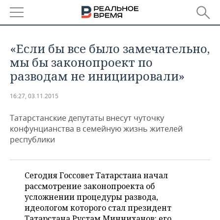
РЕГИОНЫ
«Если бы все было замечательно,
БАШКОРТОСТАН
НОВОСТИ
мы бы законопроект по
разводам не инициировали»
ТАТАРСТАН
АНАЛИТИКА
16:27, 03.11.2015
УДМУРТИЯ
НОВОСТИ АНАЛИТИКИ
ЭКОНОМИКА
Татарстанские депутаты внесут чуточку
ДЕКЛАРАЦИИ О ДОХОДАХ
НОВОСТИ ЭКОНОМИКИ
ПРОМЫШЛЕННОСТЬ
конфунцианства в семейную жизнь жителей
республики
КОРОЛИ ГОСЗАКАЗА ПФО
ФИНАНСЫ
НОВОСТИ
НЕДВИЖИМОСТЬ
ПРОМЫШЛЕННОСТИ
ВУЗЫ ТАТАРСТАНА
БАНКИ
НОВОСТИ НЕДВИЖИМОСТИ
АВТО
Сегодня Госсовет Татарстана начал
АГРОПРОМ
рассмотрение законопроекта об
КОМУ ПРИНАДЛЕЖАТ
БЮДЖЕТ
НОВОСТИ АВТО
БИЗНЕС
усложнении процедуры развода,
ТОРГОВЫЕ ЦЕНТРЫ
МАШИНОСТРОЕНИЕ
идеологом которого стал президент
ТАТАРСТАНА
ИНВЕСТИЦИИ
НОВОСТИ БИЗНЕСА
ТЕХНОЛОГИИ
Татарстана Рустам Минниханов: его