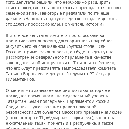
того, депутаты решили, что необходимо расширить
список школ, где в старших классах преподаются основы
семейной этики. Некоторые предлагали пойти еще
дальше: «Начинать надо уже с детского сада, и должны
это делать профессионалы, не учитель истории».
В итоге все депутаты комитета проголосовали за
принятие законопроекта, договорившись подробнее
обсудить его на специальном круглом столе. Если
Госсовет примет законопроект, он будет выдвинут на
рассмотрение федерального парламента в качестве
законодательной инициативы от Татарстана. Решили,
что его будут представлять зампредседателя комитета
Татьяна Воропаева и депутат Госдумы от РТ Ильдар
Гильмутдинов.
Отметим, что далеко не все инициативы, которые в
последнее время вносил на федеральный уровень
Татарстан, были поддержаны Парламентом России.
Среди них — ужесточение правил пожарной
безопасности для объектов массового пребывания людей
(после пожара в ТЦ «Адмирал» —
), запрет на
прим. ред.
нюхательный табак, принятый в республике, а также
облегчение процедуры изъятия земель