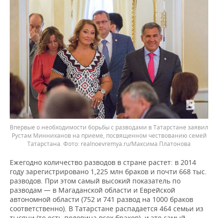
Впервые о необходимости борьбы с разводами в Татарстане заявил
Рустам Минниханов на приеме, посвященном чествованию семей
Татарстана.
realnoevremya.ru/Максима Платонова
Ежегодно количество разводов в стране растет: в 2014
году зарегистрировано 1,225 млн браков и почти 668 тыс.
разводов. При этом самый высокий показатель по
разводам — в Магаданской области и Еврейской
автономной области (752 и 741 развод на 1000 браков
соответственно). В Татарстане распадается 464 семьи из
тысячи (то есть половина всех браков), и это самый