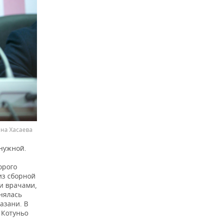
ана Хасаева
 нужной.
орого
из сборной
и врачами,
нялась
азани. В
 Котуньо