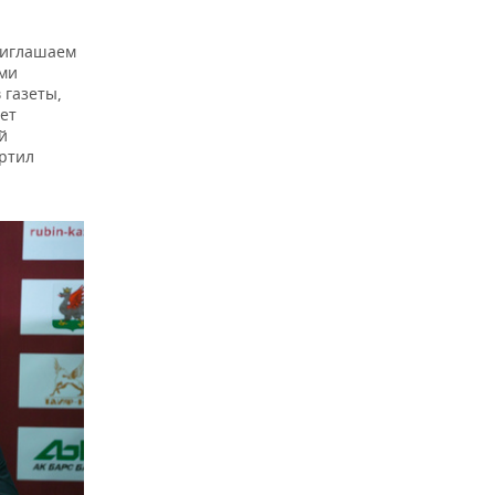
Приглашаем
ыми
 газеты,
дет
й
ертил