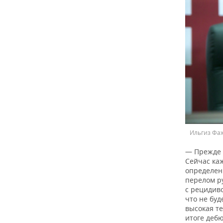
Ильгиз Фах
— Прежде 
Сейчас каж
определен
перелом р
с рецидив
что не буд
высокая те
итоге дебю