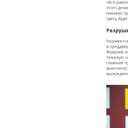
«Все равн
этого дел
никаких п
здесь буде
Разруш
Разумеется
в преддве
Фахриев по
тяжелую с
главный тр
выяснилос
вынужденн