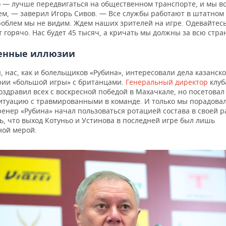
о — лучше передвигаться на общественном транспорте, и мы вс
аем, — заверил Игорь Сивов. — Все службы работают в штатном
роблем мы не видим. Ждем наших зрителей на игре. Одевайтесь
т горячо. Нас будет 45 тысяч, а кричать мы должны за всю стра
енные иллюзии
, нас, как и болельщиков «Рубина», интересовали дела казанск
рии «большой игры» с британцами.
Генеральный директор
клуб
здравил всех с воскресной победой в Махачкале, но посетовал
итуацию с травмированными в команде. И только мы порадовал
енер «Рубина» начал пользоваться ротацией состава в своей р
ь, что выход Котуньо и Устинова в последней игре был лишь
ой мерой.