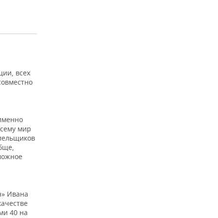
ции, всех
совместно
 именно
всему мир
олельщиков
бще,
зможное
н» Ивана
качестве
ми 40 на