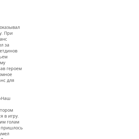
показывал
у. При
шанс
л за
летдинов
бъем
ому
тав героем
ромное
нс для
 «Наш
втором
я в игру.
оим голам
е пришлось
Сумел