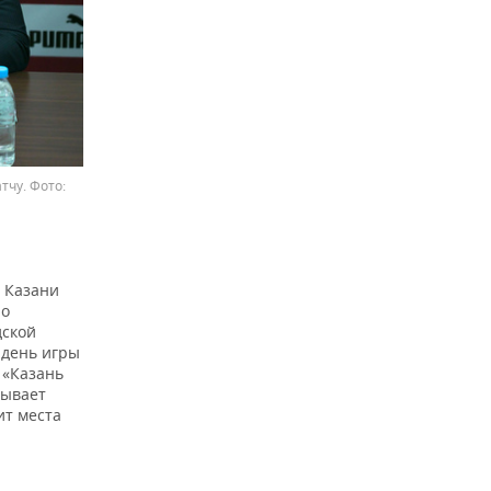
атчу.
а Казани
но
дской
 день игры
 «Казань
зывает
ит места