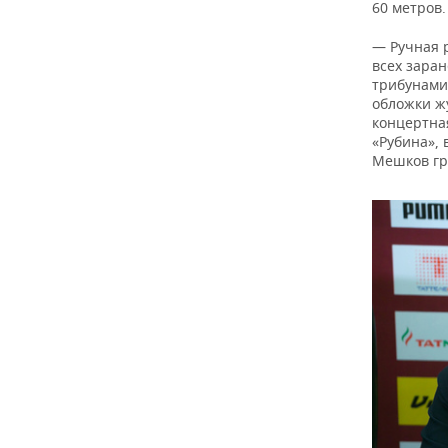
60 метров.
— Ручная 
всех зара
трибунами.
обложки жу
концертна
«Рубина», 
Мешков гр