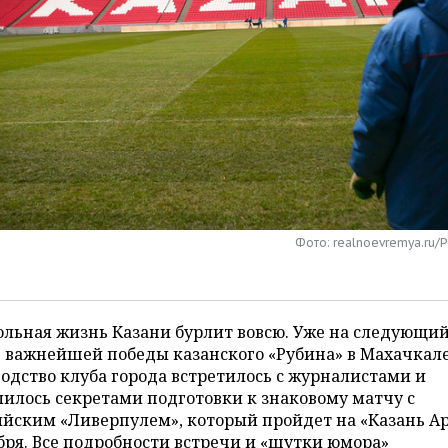
Фото: realnoevremya.ru/
льная жизнь Казани бурлит вовсю. Уже на следующи
е важнейшей победы казанского «Рубина» в Махачкал
одство клуба города встретилось с журналистами и
илось секретами подготовки к знаковому матчу с
йским «Ливерпулем», который пройдет на «Казань А
бря. Все подробности встречи и «шутки юмора»