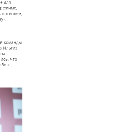
е для
 режиме,
 потеплее,
ну».
ой команды
а Ильгиз
 на
ись, что
аботе,