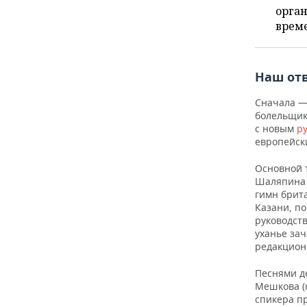
ВОДНЫЕ ВИДЫ СПОРТА
ОБРАЗОВАНИЕ
орган
врем
ХОККЕЙ С МЯЧОМ
ПРОИСШЕСТВИЯ
Наш от
Сначала — 
болельщик
с новым
р
европейск
Основной 
Шаляпина 
гимн брита
Казани, по
руководств
уханье за
редакцион
Песнями д
Мешкова (к
спикера п