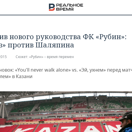
ив нового руководства ФК «Рубин»:
з» против Шаляпина
2015
Сюжет:
​«Рубин» – время перемен
овок: «You'll never walk alone» vs. «Эй, ухнем» перед мат
лем» в Казани
НА