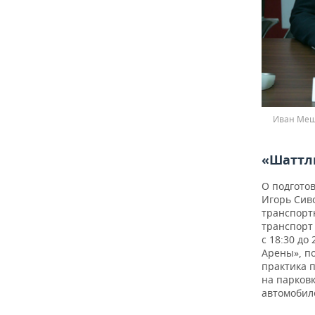
Иван Мешк
«Шаттлы
О подгото
Игорь Сиво
транспорт
транспорт 
с 18:30 до
Арены», по
практика 
на парковк
автомобил