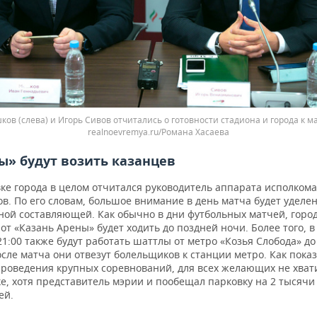
ов (слева) и Игорь Сивов отчитались о готовности стадиона и города к м
realnoevremya.ru/Романа Хасаева
» будут возить казанцев
вке города в целом отчитался руководитель аппарата исполком
в. По его словам, большое внимание в день матча будет уделе
ной составляющей. Как обычно в дни футбольных матчей, горо
от «Казань Арены» будет ходить до поздней ночи. Более того, в
 21:00 также будут работать шаттлы от метро «Козья Слобода» до
сле матча они отвезут болельщиков к станции метро. Как пока
проведения крупных соревнований, для всех желающих не хват
е, хотя представитель мэрии и пообещал парковку на 2 тысячи
ей.