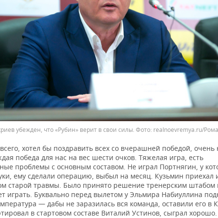
риев убежден, что «Рубин» верит в свои силы.
realnoevremya.ru/Ром
всего, хотел бы поздравить всех со вчерашней победой, очень
дая победа для нас на вес шести очков. Тяжелая игра, есть
ные проблемы с основным составом. Не играл Портнягин, у кот
уки, ему сделали операцию, выбыл на месяц. Кузьмин приехал 
ом старой травмы. Было принято решение тренерским штабом 
ет играть. Буквально перед вылетом у Эльмира Набиуллина под
мпература — дабы не заразилась вся команда, оставили его в К
тировал в стартовом составе Виталий Устинов, сыграл хорошо.