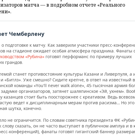
изаторов матча — в подробном отчете «Реального
ени».
вет Чемберлену
о подготовке к матчу. Как заверили участники пресс-конферен
ов на стадионе ожидает особая атмосфера праздника. Фанаты 
уководством «Рубина»
готовят перформанс по примеру лучших
их грандов.
темой станет противостояние культуры Казани и Ливерпуля, а
и «Битлз». Уже смешно? Сидите крепче, в ответ на известный 
нской команды «You'll never walk alone», 45-тысячная армия б
 задумке организаторов, затянет шаляпинское «Эй, ухнем». Воо
у казанцев стоит быть поосторожнее с креативом. Ведь всево
частую ведет к дисциплинарным мерам против расизма… Но это
ная шутка, конечно.
ело не ограничится. По словам советника президента ФК «Руби
 слову сказать, он не часто выступает в публичном амплуа и в 
ресс-конференций), фанаты готовят гигантский баннер размера