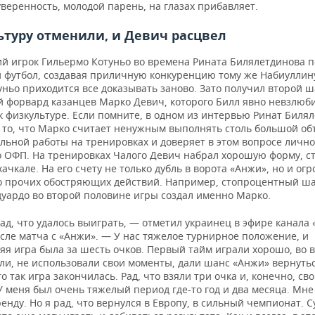
веренность, молодой парень, на глазах прибавляет.
туру отменили, и Девич расцвел
ий игрок Гильермо Котуньо во времена Рината Билялетдинова 
 футбол, создавая приличную конкуренцию тому же Набиуллин
ньо приходится все доказывать заново. Зато получил второй 
й форвард казанцев Марко Девич, которого Билл явно невзлюби
к физкультуре. Если помните, в одном из интервью Ринат Биля
а то, что Марко считает ненужным выполнять столь большой о
льной работы на тренировках и доверяет в этом вопросе личн
о ОФП. На тренировках Чалого Девич набрал хорошую форму, с
ачкале. На его счету не только дубль в ворота «Анжи», но и ог
о прочих обостряющих действий. Например, стопроцентный ша
дуардо во второй половине игры создал именно Марко.
ад, что удалось выиграть, — отметил украинец в эфире канала
сле матча с «Анжи». — У нас тяжелое турнирное положение, и
яя игра была за шесть очков. Первый тайм играли хорошо, во 
ли, не использовали свои моменты, дали шанс «Анжи» вернутьс
о так игра закончилась. Рад, что взяли три очка и, конечно, св
У меня был очень тяжелый период где-то год и два месяца. Мн
ренду. Но я рад, что вернулся в Европу, в сильный чемпионат. 