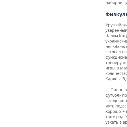
набирает у
Физкуль
Уругвайск
уверенный
Чалом Коту
украински
нелюбовь 
сетовал н
функциона
тренеру п
игры в Мах
количеств
Карлоса Э
— Очень р
футбол» по
сегодняшн
чуть подсе
Хорошо, чт
тоже рад. 
уехать в а