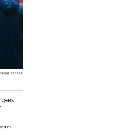
Роман Хасаев
й день
е
рене»