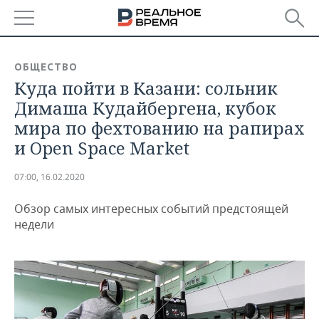
РЕГИОНЫ
ОБЩЕСТВО
Куда пойти в Казани: сольник
БАШКОРТОСТАН
НОВОСТИ
Димаша Кудайбергена, кубок
ТАТАРСТАН
АНАЛИТИКА
мира по фехтованию на рапирах
и Open Space Market
УДМУРТИЯ
НОВОСТИ АНАЛИТИКИ
ЭКОНОМИКА
07:00, 16.02.2020
ДЕКЛАРАЦИИ О ДОХОДАХ
НОВОСТИ ЭКОНОМИКИ
ПРОМЫШЛЕННОСТЬ
Обзор самых интересных событий предстоящей
КОРОЛИ ГОСЗАКАЗА ПФО
ФИНАНСЫ
НОВОСТИ
НЕДВИЖИМОСТЬ
недели
ПРОМЫШЛЕННОСТИ
ВУЗЫ ТАТАРСТАНА
БАНКИ
НОВОСТИ НЕДВИЖИМОСТИ
АВТО
АГРОПРОМ
КОМУ ПРИНАДЛЕЖАТ
БЮДЖЕТ
НОВОСТИ АВТО
БИЗНЕС
ТОРГОВЫЕ ЦЕНТРЫ
МАШИНОСТРОЕНИЕ
ТАТАРСТАНА
ИНВЕСТИЦИИ
НОВОСТИ БИЗНЕСА
ТЕХНОЛОГИИ