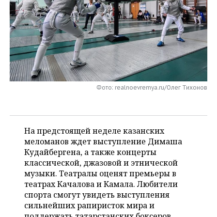
НЕФТЕХИМИЯ
РОЗНИЧНАЯ ТОРГОВЛЯ
НОВОСТИ ТЕХНОЛОГИЙ
МЕРОПРИЯТИЯ
НЕФТЬ
ТРАНСПОРТ
IT
НОВОСТИ МЕРОПРИЯТИЙ
СПОРТ
ОПК
УСЛУГИ
МЕДИА
ВЫЕЗДНАЯ РЕДАКЦИЯ
НОВОСТИ СПОРТА
ОБЩЕСТВО
ЭНЕРГЕТИКА
ТЕЛЕКОММУНИКАЦИИ
БИЗНЕС-БРАНЧИ
ФУТБОЛ
НОВОСТИ ОБЩЕСТВА
ФОТОГАЛЕРЕЯ
Фото: realnoevremya.ru/Олег Тихонов
ONLINE-КОНФЕРЕНЦИИ
ХОККЕЙ
ВЛАСТЬ
СЮЖЕТЫ
ОТКРЫТАЯ ЛЕКЦИЯ
БАСКЕТБОЛ
ИНФРАСТРУКТУРА
СПРАВОЧНИК
На предстоящей неделе казанских
меломанов ждет выступление Димаша
ВОЛЕЙБОЛ
ИСТОРИЯ
СПИСОК ПЕРСОН
Кудайбергена, а также концерты
ПОЛНАЯ ВЕРСИЯ
классической, джазовой и этнической
музыки. Театралы оценят премьеры в
КИБЕРСПОРТ
КУЛЬТУРА
СПИСОК КОМПАНИЙ
театрах Качалова и Камала. Любители
спорта смогут увидеть выступления
ФИГУРНОЕ КАТАНИЕ
МЕДИЦИНА
сильнейших рапиристок мира и
поддержать татарстанских боксеров,