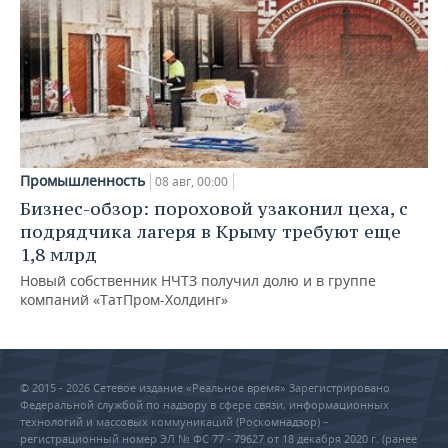
Промышленность
08 авг, 00:00
Бизнес-обзор: пороховой узаконил цеха, с
подрядчика лагеря в Крыму требуют еще
1,8 млрд
Новый собственник НЧТЗ получил долю и в группе
компаний «ТатПром-Холдинг»
© 2015 - 2026 Сетевое издание «Реальное время» Зарегистрировано
Федеральной службой по надзору в сфере связи, информационных
технологий и массовых коммуникаций (Роскомнадзор) –
регистрационный номер ЭЛ № ФС 77 - 79627 от 18 декабря 2020 г. (ранее