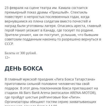
23 февраля на сцене театра им. Камала состоится
премьерный показ драмы «Пришлый». Спектакль
повествует о непростых послевоенных годах, когда
вернувшимся из плена солдатам вместо почестей и
наград были уготованы лагеря. Опасаясь ареста, главный
герой Накип уезжает в Канаду, где тоскует по родине.
Зрители узнают, как он поступит, услышав, что бывшим
советским подданным наконец-то разрешено вернуться в
СССР.
Билеты от 300 рублей.
12+
ДЕНЬ БОКСА
В главный мужской праздник «Лига Бокса Татарстана»
приготовила сильной половине человечества свой
подарок. В этот день поклонников бокса приглашают на
стадион Ak Bars Bank Arena (мотосалон ARENA-MOTOR),
где пройдут шестые рейтинговые бои «Лиги».
Организаторы обещают гостям серию захватывающих