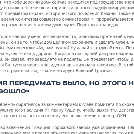
, что «офицерский дом» сейчас находится под государственной
оду он включен в число исторически ценных градоформирующих
я предметом охраны исторического поселения Казани. Также 
 время Комитетом совместно с Минстроем РТ прорабатывается
ти размещения в жилом доме музея Порохового завода».
ором завода у меня договоренность, и никаких претензий к нем
оны, он за то, чтобы дом целиком сохранить и сделать музей, н
бы ему повесили: «Ах, вам нужно? Ну давайте, отдувайтесь». Пон
я музея — вещь дорогая. Когда я в последний раз разговарива
, он сказал, что заводу это не поднять. Он предлагает, чтобы 
ся Балтусова через президента организовала такой музей, что
его строительство, — комментирует Валерий Грязнов.
МЯ ПЕРЕДУМАТЬ БЫЛО, НО ЭТОГО Н
ЗОШЛО»
 время» обратилось за комментарием к главе Комитета по охра
ультурного наследия РТ Ивану Гущину, чтобы выяснить, действ
с грозит опасность и почему его не включили в реестр ОКН.
 во включении. Позиция Порохового завода уже обозначена. Пл
включаем дом в реестр объектов культурного наследия, то у п