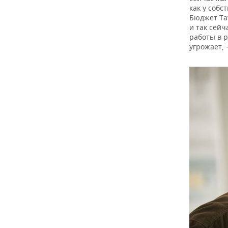
как у собс
Бюджет Та
и так сейч
работы в р
угрожает,