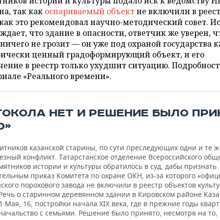
ников истории и культуры подало иск к ведомству И
а, так как
оспариваемый объект
не включили в реес
как это рекомендовал научно-методический совет. И
ждает, что здание в опасности, ответчик же уверен, ч
ничего не грозит — он уже под охраной государства к
рически ценный градоформирующий объект, и его
ение в реестр только ухудшит ситуацию. Подробност
иале «Реального времени».
ТОКОЛА НЕТ И РЕШЕНИЕ БЫЛО ПРИ
О»
итников казанской старины, по сути преследующих одни и те ж
ьезный конфликт. Татарстанское отделение Всероссийского общ
мятников истории и культуры обратилось в суд, дабы признать
тельным приказ Комитета по охране ОКН, из-за которого «офиц
ского порохового завода не включили в реестр объектов культ
 Речь о старинном деревянном здании в Кировском районе Каза
 1 Мая, 16, постройки начала XIX века, где в прежние годы квар
начальство с семьями. Решение было принято, несмотря на то,