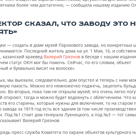
мятники более чем достаточно, — сообщила нашему изданию О
ЕКТОР СКАЗАЛ, ЧТО ЗАВОДУ ЭТО Н
ЯТЬ»
еи — создать в доме музей Порохового завода, но конкретных 
нимается. Последний житель дома на ул. 1 Мая, 16, и собстве
, казанский краевед
Валерий Грязнов
в беседе с нашим издани
чем статус ОКН мог бы помочь. Сейчас, по его словам, объект
ый и буквально висит на волоске».
х, мы выехали, следовательно, дом опустел и теперь с ним мо
сякую пакость. Можно его немножечко поджечь, зацепить буль
дно. Во-вторых, пока там не открыли музей, его очень легко погу
й откроют, тогда и можно будет вздохнуть с облегчением. Что к
ств его старины, которые нужны для включения, то на старом 
 завода за 1819 год есть все здания (в том числе производстве
и. Под №1 стоит дом генерала Лукницкого, а под №3 — тот сам
ссказывает Валерий Грязнов.
редь пресс-служба Комитета по охране объектов культурного н