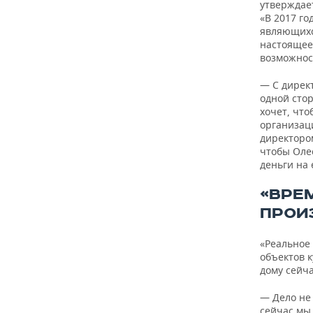
утверждает
«В 2017 г
являющихс
настоящее
возможнос
— С директ
одной стор
хочет, что
организаци
директором
чтобы Оле
деньги на 
«ВРЕ
ПРОИ
«Реальное
объектов к
дому сейча
— Дело не
сейчас мы 