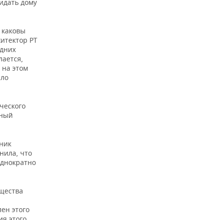
идать дому
 каковы
итектор РТ
едних
лается,
 на этом
ыло
ческого
ьный
ник
нила, что
однократно
бщества
лен этого
ия этого