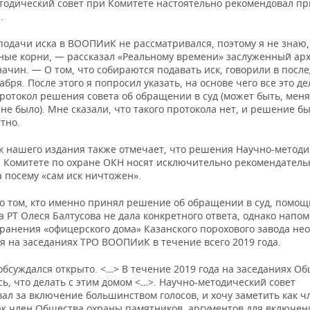
тодический совет при Комитете настоятельно рекомендовал пр
.
подачи иска в ВООПИиК не рассматривался, поэтому я не знаю,
нные корни, — рассказал «Реальному времени» заслуженный арх
ачин. — О том, что собираются подавать иск, говорили в посл
абря. После этого я попросил указать, на основе чего все это де
ротокол решения совета об обращении в суд (может быть, меня
не было). Мне сказали, что такого протокола нет, и решение б
тно.
к нашего издания также отмечает, что решения Научно-методи
и Комитете по охране ОКН носят исключительно рекомендател
а посему «сам иск ничтожен».
 о том, кто именно принял решение об обращении в суд, помощ
 РТ Олеся Балтусова не дала конкретного ответа, однако напом
хранения «офицерского дома» Казанского порохового завода не
я на заседаниях ТРО ВООПИиК в течение всего 2019 года.
обсуждался открыто. <…> В течение 2019 года на заседаниях О
ь, что делать с этим домом <…>. Научно-методический совет
ал за включение большинством голосов, и хочу заметить как ч
как член Общества охраны памятников, аргументов для включен