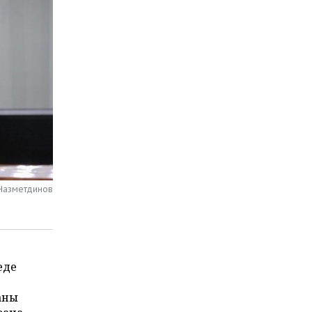
 Назметдинов
еде
аны