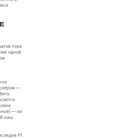
леся
Е
шагов пока
нник одной
ем
жно
дозером —
бить.
асается
плане
нные) — их
ый наш
аследия РТ