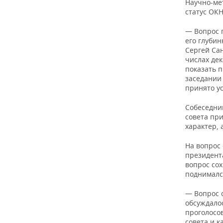
Научно-ме
статус ОКН
— Вопрос 
его глуби
Сергей Сан
числах дек
показать п
заседании 
принято ус
Собеседни
совета пр
характер, 
На вопрос
президента
вопрос со
поднималс
— Вопрос 
обсуждалос
проголосов
совета и 