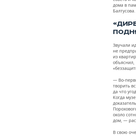
дома в па
Балтусова.
«ДИР
ПОДН
Звучали ид
не предпри
из квартир
объяснил, 
«беззащитн
— Во-первы
творить в
да что уго
Когда музе
доказатель
Порохового
около сотн
дом, — ра
В свою оче