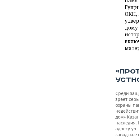
памят
ВОДНЫЕ ВИДЫ СПОРТА
ОБРАЗОВАНИЕ
Гущин
ОКН, 
ХОККЕЙ С МЯЧОМ
ПРОИСШЕСТВИЯ
утвер
дому 
исто
включ
матер
«ПРО
УСТН
Среди защ
зреет сер
охраны па
недействи
дом» Казан
наследия.
адресу ул.
заводское 