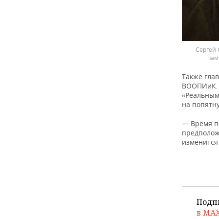
Сергей 
пам
Также глав
ВООПИиК. 
«Реальным
на попятн
— Время п
предположи
изменится
Подп
в MA