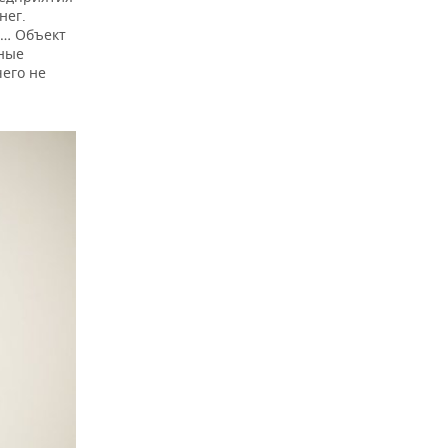
нег.
т… Объект
тные
чего не