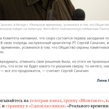
Саначин, в беседе с «Реальным временем», усомнился в том, что Обществ
ятников пойдет на попятную. Фото
realnoevremya.ru/Максима Плато
а Комитета напомнил, что скоро состоится первое заседание по
В свою очередь заслуженный архитектор РТ Сергей Саначин, в 
 временем», усомнился в том, что Общество охраны памятнико
ую.
ередумать, отменить свое решение было, но этого не произошл
ть, что если не будет какого-то указания сверху, то ничего, на
 — все это продолжится, — считает Сергей Саначин.
Лина 
исывайтесь на
телеграм-канал
,
группу «ВКонтакте»
,
к
X
и
страницу в «Одноклассниках»
«Реального времени»