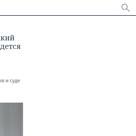
ский
йдется
в и суде