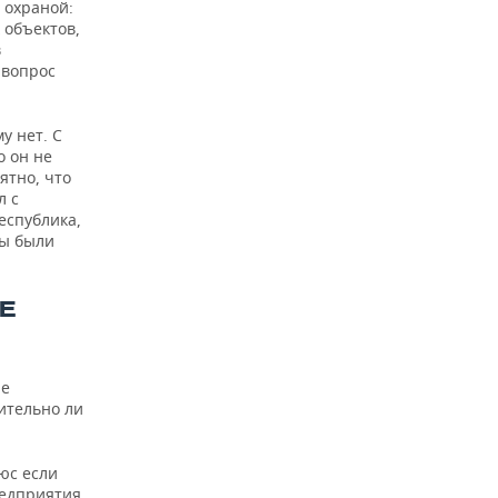
 охраной:
 объектов,
в
 вопрос
у нет. С
о он не
ятно, что
л с
республика,
бы были
Е
не
ительно ли
юс если
редприятия