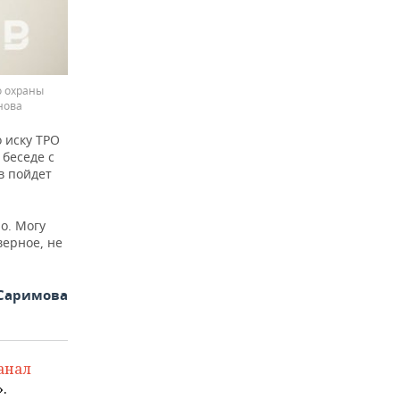
о охраны
нова
 иску ТРО
беседе с
в пойдет
о. Могу
верное, не
Саримова
анал
.