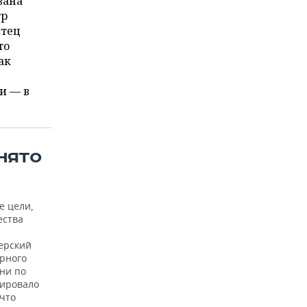
вана
тр
стец
то
ак
и — в
НЯТО
е цели,
ества
ерский
урного
ни по
тировало
 что