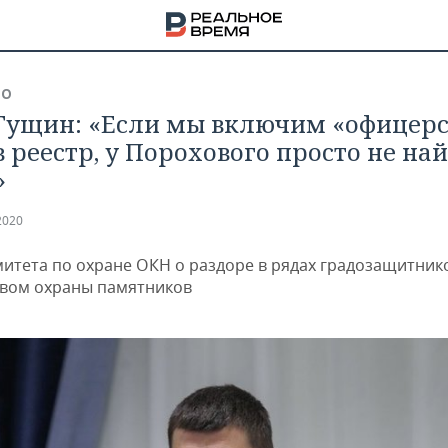
ВО
Гущин: «Если мы включим «офицер
в реестр, у Порохового просто не на
»
2020
митета по охране ОКН о раздоре в рядах градозащитнико
вом охраны памятников
НА