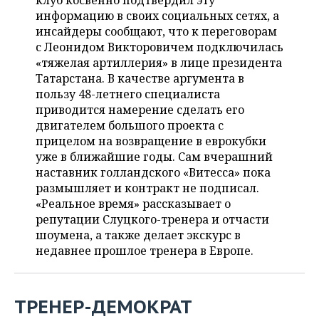
клуб косвенно подтвердил эту
НЕФТЕХИМИЯ
информацию в своих социальных сетях, а
РОЗНИЧНАЯ ТОРГОВЛЯ
НОВОСТИ ТЕХНОЛОГИЙ
МЕРОПРИЯТИЯ
инсайдеры сообщают, что к переговорам
НЕФТЬ
с Леонидом Викторовичем подключилась
ТРАНСПОРТ
IT
НОВОСТИ МЕРОПРИЯТИЙ
СПОРТ
«тяжелая артиллерия» в лице президента
ОПК
Татарстана. В качестве аргумента в
УСЛУГИ
МЕДИА
ВЫЕЗДНАЯ РЕДАКЦИЯ
НОВОСТИ СПОРТА
ОБЩЕСТВО
пользу 48-летнего специалиста
ЭНЕРГЕТИКА
приводится намерение сделать его
ТЕЛЕКОММУНИКАЦИИ
БИЗНЕС-БРАНЧИ
ФУТБОЛ
НОВОСТИ ОБЩЕСТВА
двигателем большого проекта с
ФОТОГАЛЕРЕЯ
прицелом на возвращение в еврокубки
уже в ближайшие годы. Сам вчерашний
ONLINE-КОНФЕРЕНЦИИ
ХОККЕЙ
ВЛАСТЬ
СЮЖЕТЫ
наставник голландского «Витесса» пока
размышляет и контракт не подписал.
ОТКРЫТАЯ ЛЕКЦИЯ
БАСКЕТБОЛ
ИНФРАСТРУКТУРА
СПРАВОЧНИК
«Реальное время» рассказывает о
репутации Слуцкого-тренера и отчасти
ВОЛЕЙБОЛ
ИСТОРИЯ
СПИСОК ПЕРСОН
ПОЛНАЯ ВЕРСИЯ
шоумена, а также делает экскурс в
недавнее прошлое тренера в Европе.
КИБЕРСПОРТ
КУЛЬТУРА
СПИСОК КОМПАНИЙ
ФИГУРНОЕ КАТАНИЕ
МЕДИЦИНА
ТРЕНЕР-ДЕМОКРАТ