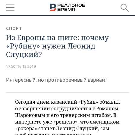
РЕГИОНЫ
СПОРТ
Из Европы на щите: почему
БАШКОРТОСТАН
НОВОСТИ
«Рубину» нужен Леонид
ТАТАРСТАН
АНАЛИТИКА
Слуцкий?
УДМУРТИЯ
НОВОСТИ АНАЛИТИКИ
ЭКОНОМИКА
17:50, 16.12.2019
ДЕКЛАРАЦИИ О ДОХОДАХ
НОВОСТИ ЭКОНОМИКИ
ПРОМЫШЛЕННОСТЬ
Интересный, но противоречивый вариант
КОРОЛИ ГОСЗАКАЗА ПФО
ФИНАНСЫ
НОВОСТИ
НЕДВИЖИМОСТЬ
ПРОМЫШЛЕННОСТИ
Сегодня днем казанский «Рубин» объявил
ВУЗЫ ТАТАРСТАНА
БАНКИ
НОВОСТИ НЕДВИЖИМОСТИ
АВТО
о завершении сотрудничества с Романом
АГРОПРОМ
Шароновым и его тренерским штабом. В
КОМУ ПРИНАДЛЕЖАТ
БЮДЖЕТ
НОВОСТИ АВТО
БИЗНЕС
интернете уже «решено», что сменщиком
ТОРГОВЫЕ ЦЕНТРЫ
МАШИНОСТРОЕНИЕ
ТАТАРСТАНА
«рокера» станет Леонид Слуцкий, сам
ИНВЕСТИЦИИ
НОВОСТИ БИЗНЕСА
ТЕХНОЛОГИИ