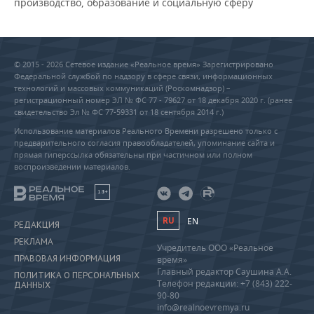
производство, образование и социальную сферу
© 2015 - 2026 Сетевое издание «Реальное время» Зарегистрировано
Федеральной службой по надзору в сфере связи, информационных
технологий и массовых коммуникаций (Роскомнадзор) –
регистрационный номер ЭЛ № ФС 77 - 79627 от 18 декабря 2020 г. (ранее
свидетельство Эл № ФС 77-59331 от 18 сентября 2014 г.)
Использование материалов Реального Времени разрешено только с
предварительного согласия правообладателей, упоминание сайта и
прямая гиперссылка обязательны при частичном или полном
воспроизведении материалов.
18+
RU
EN
РЕДАКЦИЯ
РЕКЛАМА
Учредитель ООО «Реальное
ПРАВОВАЯ ИНФОРМАЦИЯ
время»
Главный редактор Саушина А.А.
ПОЛИТИКА О ПЕРСОНАЛЬНЫХ
Телефон редакции: +7 (843) 222-
ДАННЫХ
90-80
info@realnoevremya.ru