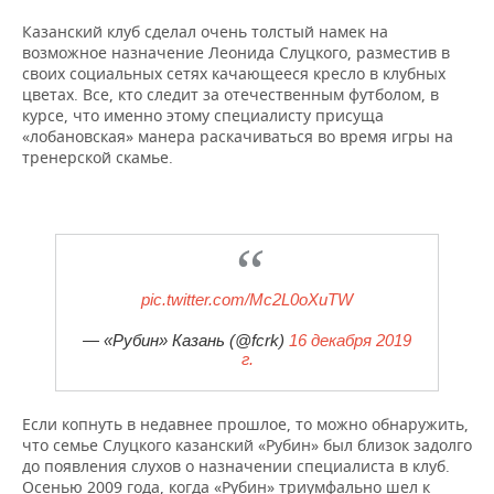
ВОДНЫЕ ВИДЫ СПОРТА
ОБРАЗОВАНИЕ
Казанский клуб сделал очень толстый намек на
возможное назначение Леонида Слуцкого, разместив в
ХОККЕЙ С МЯЧОМ
ПРОИСШЕСТВИЯ
своих социальных сетях качающееся кресло в клубных
цветах. Все, кто следит за отечественным футболом, в
курсе, что именно этому специалисту присуща
«лобановская» манера раскачиваться во время игры на
тренерской скамье.
pic.twitter.com/Mc2L0oXuTW
— «Рубин» Казань (@fcrk)
16 декабря 2019
г.
Если копнуть в недавнее прошлое, то можно обнаружить,
что семье Слуцкого казанский «Рубин» был близок задолго
до появления слухов о назначении специалиста в клуб.
Осенью 2009 года, когда «Рубин» триумфально шел к