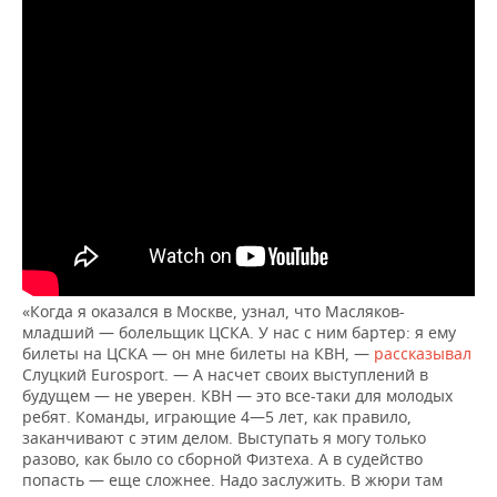
«Когда я оказался в Москве, узнал, что Масляков-
младший — болельщик ЦСКА. У нас с ним бартер: я ему
билеты на ЦСКА — он мне билеты на КВН, —
рассказывал
Слуцкий Eurosport. — А насчет своих выступлений в
будущем — не уверен. КВН — это все-таки для молодых
ребят. Команды, играющие 4—5 лет, как правило,
заканчивают с этим делом. Выступать я могу только
разово, как было со сборной Физтеха. А в судейство
попасть — еще сложнее. Надо заслужить. В жюри там