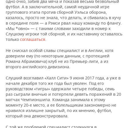
одно очко, забив два мяча и показав весьма безвольный
футбол. А в заключительной, самой неудачной игре
группового этапа против сборной Уэльса оборона,
казалось, просто не знала, что делать, и сбивалась в кучу
в середине поля — а Рэмси рвал нашу команду по флангу.
«Мы *овно» — с такими словами заходили в номер к
Слуцкому игроки той сборной, и их наставнику оставалось
только
соглашаться
.
Не снискал особой славы специалист и в Англии, хотя
доверили ему (по некоторым данным, с протекцией
Романа Абрамовича) клуб не из Премьер-лиги, а из
второго английского дивизиона.
Слуцкий возглавил «Халл Сити» 9 июня 2017 года, а уже в
начале декабря того же года был уволен. Под его
руководством «тигры» одержали четыре победы, семь
раз сыграли вничью и потерпели девять поражений в 20
матчах Чемпионшипа. Команда занимала к этому
моменту 20-е место, а ее болельщикам закономерно не
нравился излишне закрытый, по их мнению, футбол,
который она демонстрировала.
С той же проблемой специалист столкнулся в