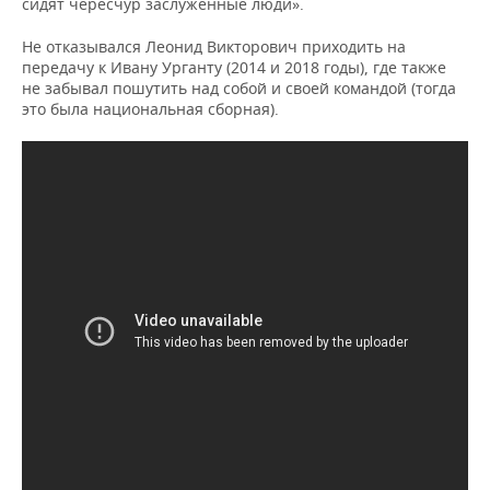
сидят чересчур заслуженные люди».
Не отказывался Леонид Викторович приходить на
передачу к Ивану Урганту (2014 и 2018 годы), где также
не забывал пошутить над собой и своей командой (тогда
это была национальная сборная).