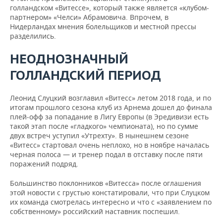
голландском «Витессе», который также является «клубом-
партнером» «Челси» Абрамовича. Впрочем, в
Нидерландах мнения болельщиков и местной прессы
разделились.
НЕОДНОЗНАЧНЫЙ
ГОЛЛАНДСКИЙ ПЕРИОД
Леонид Слуцкий возглавил «Витесс» летом 2018 года, и по
итогам прошлого сезона клуб из Арнема дошел до финала
плей-офф за попадание в Лигу Европы (в Эредивизи есть
такой этап после «гладкого» чемпионата), но по сумме
двух встреч уступил «Утрехту». В нынешнем сезоне
«Витесс» стартовал очень неплохо, но в ноябре началась
черная полоса — и тренер подал в отставку после пяти
поражений подряд.
Большинство поклонников «Витесса» после оглашения
этой новости с грустью констатировали, что при Слуцком
их команда смотрелась интересно и что с «заявлением по
собственному» российский наставник поспешил.