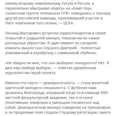
своему второму чемпионскому титулу в России, а
параллельно обыгрывал «Барсу» на «Камп Ноу»,
съемочная группа телеканала НТВ+ наведалась к тренеру
другой российской команды, принимавшей участие в
Лиге чемпионов того сезона, — ЦСКА.
Леонид Викторович встретил корреспондентов в своей
открытой и радушной манере, показав им не самые
роскошные убранства. В один момент из соседней
комнаты вышел сын Слуцкого Дмитрий... полностью
упакованный в атрибутику с символикой «Рубина».
«Не обидно ли мне, что сын выбирает конкурента? Нет. Я
даю ему свободу выбора», — отвечал удивленным
журналистам герой сюжета.
Именно эта черта — демократичность — стала визитной
карточкой молодого специалиста. С футболистами
уроженец Волгограда, игравший когда-то в команде КВН
местной физкультурной академии, так и остался
позитивным, юморным и умеющим посмеяться над
собой. Демократичная манера поведения на тренировках
и за пределами поля создали Слуцкому репутацию самого