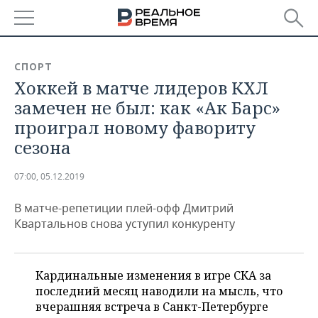
РЕГИОНЫ
СПОРТ
Хоккей в матче лидеров КХЛ
БАШКОРТОСТАН
НОВОСТИ
замечен не был: как «Ак Барс»
ТАТАРСТАН
АНАЛИТИКА
проиграл новому фавориту
сезона
УДМУРТИЯ
НОВОСТИ АНАЛИТИКИ
ЭКОНОМИКА
07:00, 05.12.2019
ДЕКЛАРАЦИИ О ДОХОДАХ
НОВОСТИ ЭКОНОМИКИ
ПРОМЫШЛЕННОСТЬ
В матче-репетиции плей-офф Дмитрий
КОРОЛИ ГОСЗАКАЗА ПФО
ФИНАНСЫ
НОВОСТИ
НЕДВИЖИМОСТЬ
Квартальнов снова уступил конкуренту
ПРОМЫШЛЕННОСТИ
ВУЗЫ ТАТАРСТАНА
БАНКИ
НОВОСТИ НЕДВИЖИМОСТИ
АВТО
АГРОПРОМ
Кардинальные изменения в игре СКА за
КОМУ ПРИНАДЛЕЖАТ
БЮДЖЕТ
НОВОСТИ АВТО
БИЗНЕС
ТОРГОВЫЕ ЦЕНТРЫ
МАШИНОСТРОЕНИЕ
последний месяц наводили на мысль, что
ТАТАРСТАНА
вчерашняя встреча в Санкт-Петербурге
ИНВЕСТИЦИИ
НОВОСТИ БИЗНЕСА
ТЕХНОЛОГИИ