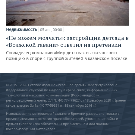
Недвижимость
05 авг, 00:00
«Не можем молчать»: застройщик детсада в
«Волжской гавани» ответил на претензии
Совладелец компании «Мир детства» высказал свою
позицию в споре с группой жителей в казанском поселке
© 2015 - 2026 Сетевое издание «Реальное время» Зарегистрировано
Федеральной службой по надзору в сфере связи, информационных
технологий и массовых коммуникаций (Роскомнадзор) –
регистрационный номер ЭЛ № ФС 77 - 79627 от 18 декабря 2020 г. (ранее
свидетельство Эл № ФС 77-59331 от 18 сентября 2014 г.)
Использование материалов Реального Времени разрешено только с
предварительного согласия правообладателей, упоминание сайта и
прямая гиперссылка обязательны при частичном или полном
воспроизведении материалов.