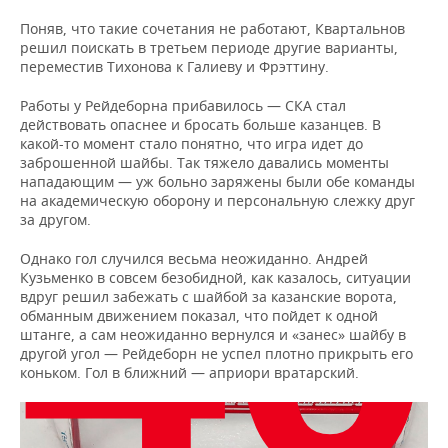
Поняв, что такие сочетания не работают, Квартальнов
решил поискать в третьем периоде другие варианты,
переместив Тихонова к Галиеву и Фрэттину.
Работы у Рейдеборна прибавилось — СКА стал
действовать опаснее и бросать больше казанцев. В
какой-то момент стало понятно, что игра идет до
заброшенной шайбы. Так тяжело давались моменты
нападающим — уж больно заряжены были обе команды
на академическую оборону и персональную слежку друг
за другом.
Однако гол случился весьма неожиданно. Андрей
Кузьменко в совсем безобидной, как казалось, ситуации
вдруг решил забежать с шайбой за казанские ворота,
обманным движением показал, что пойдет к одной
штанге, а сам неожиданно вернулся и «занес» шайбу в
другой угол — Рейдеборн не успел плотно прикрыть его
коньком. Гол в ближний — априори вратарский.