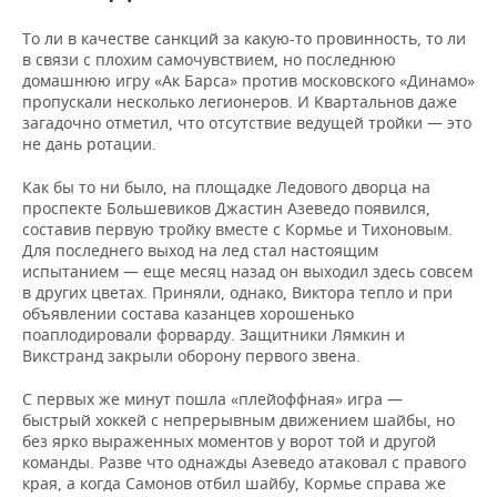
То ли в качестве санкций за какую-то провинность, то ли
в связи с плохим самочувствием, но последнюю
домашнюю игру «Ак Барса» против московского «Динамо»
пропускали несколько легионеров. И Квартальнов даже
загадочно отметил, что отсутствие ведущей тройки — это
не дань ротации.
Как бы то ни было, на площадке Ледового дворца на
проспекте Большевиков Джастин Азеведо появился,
составив первую тройку вместе с Кормье и Тихоновым.
Для последнего выход на лед стал настоящим
испытанием — еще месяц назад он выходил здесь совсем
в других цветах. Приняли, однако, Виктора тепло и при
объявлении состава казанцев хорошенько
поаплодировали форварду. Защитники Лямкин и
Викстранд закрыли оборону первого звена.
С первых же минут пошла «плейоффная» игра —
быстрый хоккей с непрерывным движением шайбы, но
без ярко выраженных моментов у ворот той и другой
команды. Разве что однажды Азеведо атаковал с правого
края, а когда Самонов отбил шайбу, Кормье справа же