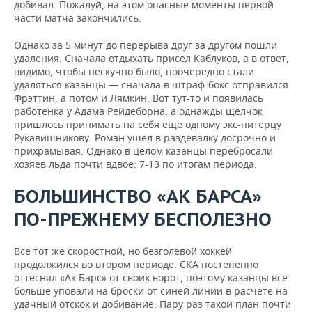
добивал. Пожалуй, на этом опасные моменты первой
части матча закончились.
Однако за 5 минут до перерыва друг за другом пошли
удаления. Сначала отдыхать присел Каблуков, а в ответ,
видимо, чтобы нескучно было, поочередно стали
удаляться казанцы — сначала в штраф-бокс отправился
Фрэттин, а потом и Лямкин. Вот тут-то и появилась
работенка у Адама Рейдеборна, а однажды щелчок
пришлось принимать на себя еще одному экс-питерцу
Рукавишникову. Роман ушел в раздевалку досрочно и
прихрамывая. Однако в целом казанцы перебросали
хозяев льда почти вдвое: 7-13 по итогам периода.
БОЛЬШИНСТВО «АК БАРСА»
ПО-ПРЕЖНЕМУ БЕСПОЛЕЗНО
Все тот же скоростной, но безголевой хоккей
продолжился во втором периоде. СКА постепенно
оттеснял «Ак Барс» от своих ворот, поэтому казанцы все
больше уповали на броски от синей линии в расчете на
удачный отскок и добивание. Пару раз такой план почти