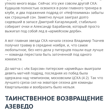
утекло много воды. Сейчас это уже совсем другой СКА:
Кудашов полностью освоился в роли главного тренера в
клубе, и два поражения подряд от «Нефтехимика» забыты
как страшный сон. Заметно лучше заиграл долго
сидевший в запасе Дмитрий Кагарлицкий, стабильно
собирает очки и Александр Барабанов, который просто
выжигал под собой лед в «армейском дерби».
А вот главная звезда СКА начала сезона Владимир Ткачев
получил травму в середине ноября, и, что самое
любопытное, без него дела у питерцев пошли еще лучше
— команда перестала быть заточенной под одного
хоккеиста.
До матча с «Ак Барсом» питерские «армейцы» выиграли
девять матчей подряд, последняя из побед была
одержана над чемпионом, московским ЦСКА (4:2). Так что
лучшего среза сил на экваторе сезона для команды
Квартальнова и вообразить было нельзя.
ТАИНСТВЕННОЕ ВОЗВРАЩЕНИЕ
АЗЕВЕДО