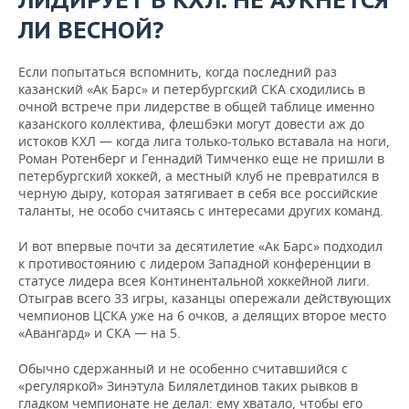
ВОДНЫЕ ВИДЫ СПОРТА
ОБРАЗОВАНИЕ
ЛИ ВЕСНОЙ?
ХОККЕЙ С МЯЧОМ
ПРОИСШЕСТВИЯ
Если попытаться вспомнить, когда последний раз
казанский «Ак Барс» и петербургский СКА сходились в
очной встрече при лидерстве в общей таблице именно
казанского коллектива, флешбэки могут довести аж до
истоков КХЛ — когда лига только-только вставала на ноги,
Роман Ротенберг и Геннадий Тимченко еще не пришли в
петербургский хоккей, а местный клуб не превратился в
черную дыру, которая затягивает в себя все российские
таланты, не особо считаясь с интересами других команд.
И вот впервые почти за десятилетие «Ак Барс» подходил
к противостоянию с лидером Западной конференции в
статусе лидера всея Континентальной хоккейной лиги.
Отыграв всего 33 игры, казанцы опережали действующих
чемпионов ЦСКА уже на 6 очков, а делящих второе место
«Авангард» и СКА — на 5.
Обычно сдержанный и не особенно считавшийся с
«регуляркой» Зинэтула Билялетдинов таких рывков в
гладком чемпионате не делал: ему хватало, чтобы его