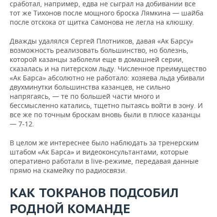
сработал, например, едва не сыграл на добивании все
тот же Тихонов после мощного броска Лямкина — шайба
после отскока от щитка Самонова не легла на клюшку.
Дважды удалялся Сергей Плотников, давая «Ак Барсу»
возможность реализовать большинство, но болезнь,
которой казанцы заболели еще в домашней серии,
сказалась и на питерском льду. Численное преимущество
«Ак Барса» абсолютно не работало: хозяева льда убивали
двухминутки большинства казанцев, не сильно
напрягаясь, — те по большей части много и
бессмысленно катались, тщетно пытаясь войти в зону. И
все же по точным броскам вновь были в плюсе казанцы
— 7-12.
В целом же интереснее было наблюдать за тренерским
штабом «Ак Барса» и видеоконсультантами, которые
оперативно работали в live-режиме, передавая данные
прямо на скамейку по радиосвязи.
КАК ТОКРАНОВ ПОДСОБИЛ
РОДНОЙ КОМАНДЕ