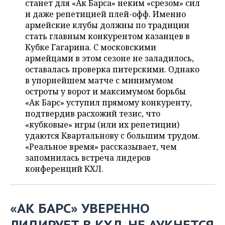
станет для «Ак Барса» неким «срезом» сил
НЕФТЕХИМИЯ
и даже репетицией плей-офф. Именно
РОЗНИЧНАЯ ТОРГОВЛЯ
НОВОСТИ ТЕХНОЛОГИЙ
МЕРОПРИЯТИЯ
армейские клубы должны по традиции
НЕФТЬ
стать главным конкурентом казанцев в
ТРАНСПОРТ
IT
НОВОСТИ МЕРОПРИЯТИЙ
СПОРТ
Кубке Гагарина. С московскими
ОПК
армейцами в этом сезоне не заладилось,
УСЛУГИ
МЕДИА
ВЫЕЗДНАЯ РЕДАКЦИЯ
НОВОСТИ СПОРТА
ОБЩЕСТВО
оставалась проверка питерскими. Однако
ЭНЕРГЕТИКА
в упорнейшем матче с минимумом
ТЕЛЕКОММУНИКАЦИИ
БИЗНЕС-БРАНЧИ
ФУТБОЛ
НОВОСТИ ОБЩЕСТВА
ФОТОГАЛЕРЕЯ
остроты у ворот и максимумом борьбы
«Ак Барс» уступил прямому конкуренту,
ONLINE-КОНФЕРЕНЦИИ
ХОККЕЙ
ВЛАСТЬ
СЮЖЕТЫ
подтвердив расхожий тезис, что
«кубковые» игры (или их репетиции)
ОТКРЫТАЯ ЛЕКЦИЯ
БАСКЕТБОЛ
ИНФРАСТРУКТУРА
СПРАВОЧНИК
удаются Квартальнову с большим трудом.
«Реальное время» рассказывает, чем
ВОЛЕЙБОЛ
ИСТОРИЯ
СПИСОК ПЕРСОН
запомнилась встреча лидеров
ПОЛНАЯ ВЕРСИЯ
конференций КХЛ.
КИБЕРСПОРТ
КУЛЬТУРА
СПИСОК КОМПАНИЙ
ФИГУРНОЕ КАТАНИЕ
МЕДИЦИНА
«АК БАРС» УВЕРЕННО
ЛИДИРУЕТ В КХЛ. НЕ АУКНЕТСЯ