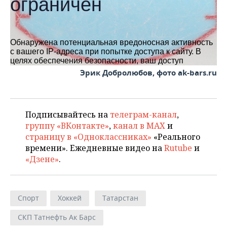
Эрик Добролюбов, фото ak-bars.ru
Подписывайтесь на
телеграм-канал
,
группу «ВКонтакте»
,
канал в MAX
и
страницу в «Одноклассниках»
«Реального
времени». Ежедневные видео на
Rutube
и
«Дзене»
.
Спорт
Хоккей
Татарстан
СКП Татнефть Ак Барс