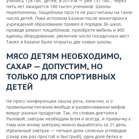
учились 128 тыс. детей, в 2019-м — уже 137 тыс., через
пять лет ожидается 180 тысяч учеников. Школы
переполнены, пищеблоки просто не рассчитаны на такое
число детей. Пока исполком Казани после мониторинга
учреждений образования привел в порядок 36 школ,
проведя ремонт пищеблоков, приобретя мебель и 400
единиц оборудования, увеличив число посадочных мест.
Также в Казани были открыты две новые школы.
МЯСО ДЕТЯМ НЕОБХОДИМО,
САХАР — ДОПУСТИМ, НО
ТОЛЬКО ДЛЯ СПОРТИВНЫХ
ДЕТЕЙ
На пресс-конференции зашла речь, конечно, и о
правильном питании вообще и развенчивании мифов
вокруг разных продуктов. Так, по словам диетолога
Рыловой, завтрак необходим всем и всегда, и привычку к
тому или иному завтраку можно выработать за 21 день.
Идеальный завтрак — четыре доли сложных углеводов
(сахар как раз простой и быстрый), одна доля белка и