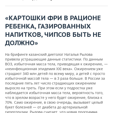
ВОДНЫЕ ВИДЫ СПОРТА
ОБРАЗОВАНИЕ
ХОККЕЙ С МЯЧОМ
ПРОИСШЕСТВИЯ
«КАРТОШКИ ФРИ В РАЦИОНЕ
РЕБЕНКА, ГАЗИРОВАННЫХ
НАПИТКОВ, ЧИПСОВ БЫТЬ НЕ
ДОЛЖНО»
На брифинге казанский диетолог Наталья Рылова
привела устрашающие данные статистики. По данным
ВОЗ, избыточная масса тела, приводящая к ожирению, —
«неинфекционная эпидемия XXI века». Ожирением уже
страдают 340 млн детей по всему миру, а детей с просто
избыточной массой тела — в 3 раза больше. В России за
последние пять лет число страдающих ожирением
выросло на треть. При этом если у подростка уже
наблюдается избыточная масса тела, вероятность того,
что в зрелом возрасте у него будет ожирение, близка к
70%. Само ожирение, в свою очередь, вызывает целый
букет болезней — от диабета до артериальной
гипертензии. Рылова считает, что новая программа