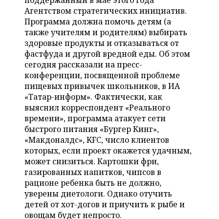
поддержанный в мае этого года
НЕФТЕХИМИЯ
Агентством стратегических инициатив.
РОЗНИЧНАЯ ТОРГОВЛЯ
НОВОСТИ ТЕХНОЛОГИЙ
МЕРОПРИЯТИЯ
Программа должна помочь детям (а
НЕФТЬ
также учителям и родителям) выбирать
ТРАНСПОРТ
IT
НОВОСТИ МЕРОПРИЯТИЙ
СПОРТ
здоровые продукты и отказываться от
ОПК
фастфуда и другой вредной еды. Об этом
УСЛУГИ
МЕДИА
ВЫЕЗДНАЯ РЕДАКЦИЯ
НОВОСТИ СПОРТА
ОБЩЕСТВО
сегодня рассказали на пресс-
ЭНЕРГЕТИКА
конференции, посвященной проблеме
ТЕЛЕКОММУНИКАЦИИ
БИЗНЕС-БРАНЧИ
ФУТБОЛ
НОВОСТИ ОБЩЕСТВА
пищевых привычек школьников, в ИА
ФОТОГАЛЕРЕЯ
«Татар-информ». Фактически, как
выяснил корреспондент «Реального
ONLINE-КОНФЕРЕНЦИИ
ХОККЕЙ
ВЛАСТЬ
СЮЖЕТЫ
времени», программа атакует сети
быстрого питания «Бургер Кинг»,
ОТКРЫТАЯ ЛЕКЦИЯ
БАСКЕТБОЛ
ИНФРАСТРУКТУРА
СПРАВОЧНИК
«Макдоналдс», KFC, число клиентов
которых, если проект окажется удачным,
ВОЛЕЙБОЛ
ИСТОРИЯ
СПИСОК ПЕРСОН
ПОЛНАЯ ВЕРСИЯ
может снизиться. Картошки фри,
газированных напитков, чипсов в
КИБЕРСПОРТ
КУЛЬТУРА
СПИСОК КОМПАНИЙ
рационе ребенка быть не должно,
уверены диетологи. Однако отучить
ФИГУРНОЕ КАТАНИЕ
МЕДИЦИНА
детей от хот-догов и приучить к рыбе и
овощам будет непросто.