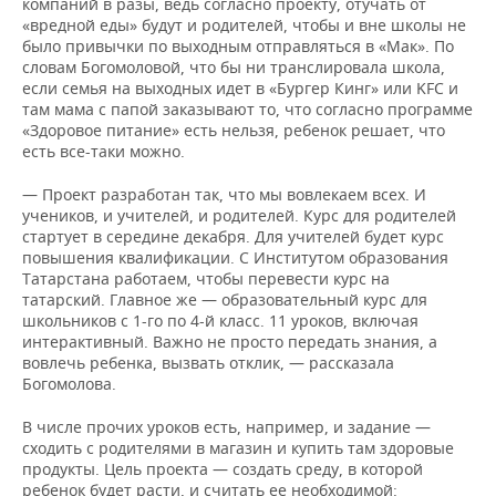
компаний в разы, ведь согласно проекту, отучать от
«вредной еды» будут и родителей, чтобы и вне школы не
было привычки по выходным отправляться в «Мак». По
словам Богомоловой, что бы ни транслировала школа,
если семья на выходных идет в «Бургер Кинг» или KFC и
там мама с папой заказывают то, что согласно программе
«Здоровое питание» есть нельзя, ребенок решает, что
есть все-таки можно.
— Проект разработан так, что мы вовлекаем всех. И
учеников, и учителей, и родителей. Курс для родителей
стартует в середине декабря. Для учителей будет курс
повышения квалификации. С Институтом образования
Татарстана работаем, чтобы перевести курс на
татарский. Главное же — образовательный курс для
школьников с 1-го по 4-й класс. 11 уроков, включая
интерактивный. Важно не просто передать знания, а
вовлечь ребенка, вызвать отклик, — рассказала
Богомолова.
В числе прочих уроков есть, например, и задание —
сходить с родителями в магазин и купить там здоровые
продукты. Цель проекта — создать среду, в которой
ребенок будет расти, и считать ее необходимой: