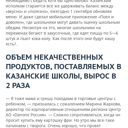
необходимо съедать хотя бы одно яблоко. Казанский
исполком старается все же удерживать баланс между
«вкусно» и «полезно», ежегодно 1 сентября обновляя
меню. И даже сделал мобильное приложение «Поел и
доволен», где школьники могут давать оценку школьным
обедам. Несмотря на это, многие школьники на
переменах бегают в закусочные, где едят пиццу по 5—6
штук и пьют кока-колу. Как после этого они будут кашу
есть?..
ОБЪЕМ НЕКАЧЕСТВЕННЫХ
ПРОДУКТОВ, ПОСТАВЛЯЕМЫХ В
КАЗАНСКИЕ ШКОЛЫ, ВЫРОС В
2 РАЗА
— Я тоже мама и грешу походами в торговые центры с
ребенком, — призналась с сожалением Марина Жаркова,
директор по корпоративным отношениям региона Центр
АО «Danone Россия». — Сложно сопротивляться, когда он
просит купить ему картошку фри. Но утро мы все-таки
начинаем с творога. Очень хорошо, что проект