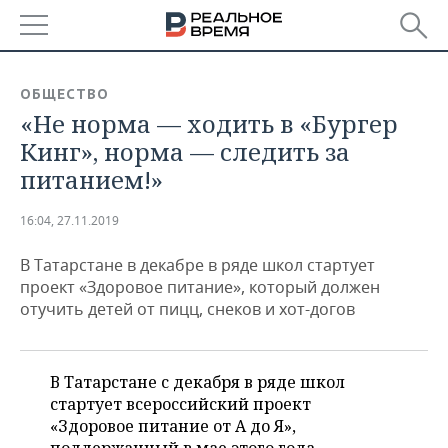
РЕГИОНЫ
ОБЩЕСТВО
«Не норма — ходить в «Бургер
БАШКОРТОСТАН
НОВОСТИ
Кинг», норма — следить за
ТАТАРСТАН
АНАЛИТИКА
питанием!»
УДМУРТИЯ
НОВОСТИ АНАЛИТИКИ
ЭКОНОМИКА
16:04, 27.11.2019
ДЕКЛАРАЦИИ О ДОХОДАХ
НОВОСТИ ЭКОНОМИКИ
ПРОМЫШЛЕННОСТЬ
В Татарстане в декабре в ряде школ стартует
проект «Здоровое питание», который должен
КОРОЛИ ГОСЗАКАЗА ПФО
ФИНАНСЫ
НОВОСТИ
НЕДВИЖИМОСТЬ
отучить детей от пицц, снеков и хот-догов
ПРОМЫШЛЕННОСТИ
ВУЗЫ ТАТАРСТАНА
БАНКИ
НОВОСТИ НЕДВИЖИМОСТИ
АВТО
АГРОПРОМ
В Татарстане с декабря в ряде школ
КОМУ ПРИНАДЛЕЖАТ
БЮДЖЕТ
НОВОСТИ АВТО
БИЗНЕС
стартует всероссийский проект
ТОРГОВЫЕ ЦЕНТРЫ
МАШИНОСТРОЕНИЕ
ТАТАРСТАНА
«Здоровое питание от А до Я»,
ИНВЕСТИЦИИ
НОВОСТИ БИЗНЕСА
ТЕХНОЛОГИИ