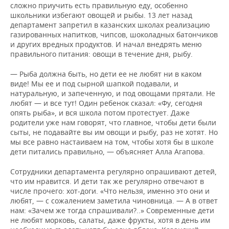
сложно приучить есть правильную еду, особенно
школьники избегают овощей и рыбы. 13 лет назад
департамент запретил в казанских школах реализацию
газированных напитков, чипсов, шоколадных батончиков
и других вредных продуктов. И начал внедрять меню
правильного питания: овощи в течение дня, рыбу.
— Рыба должна быть, но дети ее не любят ни в каком
виде! Мы ее и под сырной шапкой подавали, и
натуральную, и запеченную, и под овощами прятали. Не
любят — и все тут! Один ребенок сказал: «Фу, сегодня
опять рыба», и вся школа потом протестует. Даже
родители уже нам говорят, что главное, чтобы дети были
сыты, не подавайте вы им овощи и рыбу, раз не хотят. Но
мы все равно настаиваем на том, чтобы хотя бы в школе
дети питались правильно, — объясняет Алла Агапова.
Сотрудники департамента регулярно опрашивают детей,
что им нравится. И дети так же регулярно отвечают в
числе прочего: хот-доги. «Что нельзя, именно это они и
любят, — с сожалением заметила чиновница. — А в ответ
нам: «Зачем же тогда спрашивали?..» Современные дети
не любят морковь, салаты, даже фрукты, хотя в день им