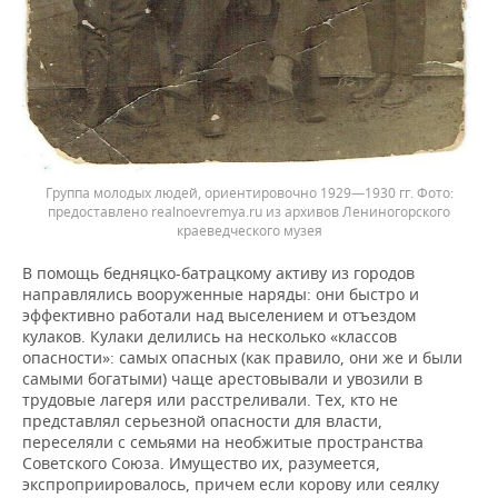
Группа молодых людей, ориентировочно 1929—1930 гг.
предоставлено realnoevremya.ru из архивов Лениногорского
краеведческого музея
В помощь бедняцко-батрацкому активу из городов
направлялись вооруженные наряды: они быстро и
эффективно работали над выселением и отъездом
кулаков. Кулаки делились на несколько «классов
опасности»: самых опасных (как правило, они же и были
самыми богатыми) чаще арестовывали и увозили в
трудовые лагеря или расстреливали. Тех, кто не
представлял серьезной опасности для власти,
переселяли с семьями на необжитые пространства
Советского Союза. Имущество их, разумеется,
экспроприировалось, причем если корову или сеялку