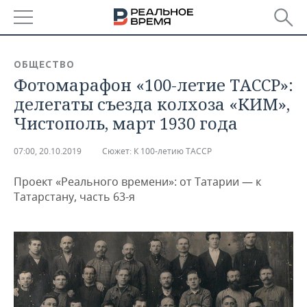
РЕГИОНЫ
ОБЩЕСТВО
Фотомарафон «100-летие ТАССР»:
БАШКОРТОСТАН
НОВОСТИ
делегаты съезда колхоза «КИМ»,
ТАТАРСТАН
АНАЛИТИКА
Чистополь, март 1930 года
УДМУРТИЯ
НОВОСТИ АНАЛИТИКИ
ЭКОНОМИКА
07:00, 20.10.2019
Сюжет:
К 100-летию ТАССР
ДЕКЛАРАЦИИ О ДОХОДАХ
НОВОСТИ ЭКОНОМИКИ
ПРОМЫШЛЕННОСТЬ
Проект «Реального времени»: от Татарии — к
Татарстану, часть 63-я
КОРОЛИ ГОСЗАКАЗА ПФО
ФИНАНСЫ
НОВОСТИ
НЕДВИЖИМОСТЬ
ПРОМЫШЛЕННОСТИ
ВУЗЫ ТАТАРСТАНА
БАНКИ
НОВОСТИ НЕДВИЖИМОСТИ
АВТО
АГРОПРОМ
КОМУ ПРИНАДЛЕЖАТ
БЮДЖЕТ
НОВОСТИ АВТО
БИЗНЕС
ТОРГОВЫЕ ЦЕНТРЫ
МАШИНОСТРОЕНИЕ
ТАТАРСТАНА
ИНВЕСТИЦИИ
НОВОСТИ БИЗНЕСА
ТЕХНОЛОГИИ