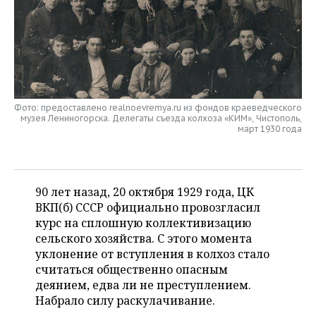
НЕФТЕХИМИЯ
РОЗНИЧНАЯ ТОРГОВЛЯ
НОВОСТИ ТЕХНОЛОГИЙ
МЕРОПРИЯТИЯ
НЕФТЬ
ТРАНСПОРТ
IT
НОВОСТИ МЕРОПРИЯТИЙ
СПОРТ
ОПК
УСЛУГИ
МЕДИА
ВЫЕЗДНАЯ РЕДАКЦИЯ
НОВОСТИ СПОРТА
ОБЩЕСТВО
ЭНЕРГЕТИКА
Фото: предоставлено realnoevremya.ru из фондов краеведческого
музея Лениногорска. Делегаты съезда колхоза «КИМ», Чистополь,
ТЕЛЕКОММУНИКАЦИИ
БИЗНЕС-БРАНЧИ
ФУТБОЛ
НОВОСТИ ОБЩЕСТВА
ФОТОГАЛЕРЕЯ
март 1930 года
ONLINE-КОНФЕРЕНЦИИ
ХОККЕЙ
ВЛАСТЬ
СЮЖЕТЫ
ОТКРЫТАЯ ЛЕКЦИЯ
БАСКЕТБОЛ
ИНФРАСТРУКТУРА
СПРАВОЧНИК
90 лет назад, 20 октября 1929 года, ЦК
ВКП(б) СССР официально провозгласил
ВОЛЕЙБОЛ
ИСТОРИЯ
СПИСОК ПЕРСОН
ПОЛНАЯ ВЕРСИЯ
курс на сплошную коллективизацию
сельского хозяйства. С этого момента
КИБЕРСПОРТ
КУЛЬТУРА
СПИСОК КОМПАНИЙ
уклонение от вступления в колхоз стало
считаться общественно опасным
деянием, едва ли не преступлением.
ФИГУРНОЕ КАТАНИЕ
МЕДИЦИНА
Набрало силу раскулачивание.