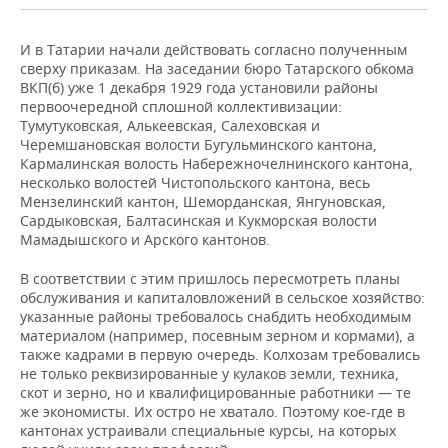
ВОДНЫЕ ВИДЫ СПОРТА
ОБРАЗОВАНИЕ
ХОККЕЙ С МЯЧОМ
ПРОИСШЕСТВИЯ
И в Татарии начали действовать согласно полученным
сверху приказам. На заседании бюро Татарского обкома
ВКП(б) уже 1 декабря 1929 года установили районы
первоочередной сплошной коллективизации:
Тумутуковская, Алькеевская, Салеховская и
Черемшановская волости Бугульминского кантона,
Кармалинская волость Набережночелнинского кантона,
несколько волостей Чистопольского кантона, весь
Мензелинский кантон, Шеморданская, Янгуновская,
Сардыковская, Балтасинская и Кукморская волости
Мамадышского и Арского кантонов.
В соответствии с этим пришлось пересмотреть планы
обслуживания и капиталовложений в сельское хозяйство:
указанные районы требовалось снабдить необходимым
материалом (например, посевным зерном и кормами), а
также кадрами в первую очередь. Колхозам требовались
не только реквизированные у кулаков земли, техника,
скот и зерно, но и квалифицированные работники — те
же экономисты. Их остро не хватало. Поэтому кое-где в
кантонах устраивали специальные курсы, на которых