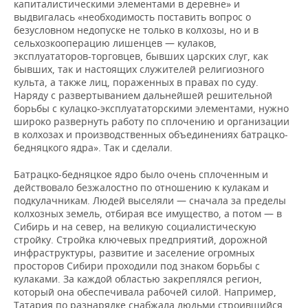
капиталистическими элементами в деревне» и
выдвигалась «необходимость поставить вопрос о
безусловном недопуске не только в колхозы, но и в
сельхозкооперацию лишенцев — кулаков,
эксплуататоров-торговцев, бывших царских слуг, как
бывших, так и настоящих служителей религиозного
культа, а также лиц, пораженных в правах по суду.
Наряду с развертыванием дальнейшей решительной
борьбы с кулацко-эксплуататорскими элементами, нужно
широко развернуть работу по сплочению и организации
в колхозах и производственных объединениях батрацко-
бедняцкого ядра». Так и сделали.
Батрацко-бедняцкое ядро было очень сплоченным и
действовало безжалостно по отношению к кулакам и
подкулачникам. Людей выселяли — сначала за пределы
колхозных земель, отбирая все имущество, а потом — в
Сибирь и на север, на великую социалистическую
стройку. Стройка ключевых предприятий, дорожной
инфраструктуры, развитие и заселение огромных
просторов Сибири проходили под знаком борьбы с
кулаками. За каждой областью закреплялся регион,
который она обеспечивала рабочей силой. Например,
Татария по разнарядке снабжала людьми строившийся