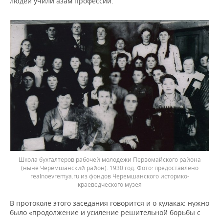
людей учили азам профессий.
Школа бухгалтеров рабочей молодежи Первомайского района
(ныне Черемшанский район). 1930 год.
предоставлено
realnoevremya.ru из фондов Черемшанского историко-
краеведческого музея
В протоколе этого заседания говорится и о кулаках: нужно
было «продолжение и усиление решительной борьбы с