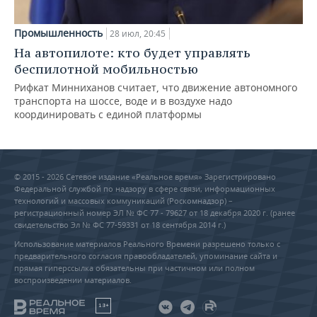
Промышленность
28 июл, 20:45
На автопилоте: кто будет управлять
беспилотной мобильностью
Рифкат Минниханов считает, что движение автономного
транспорта на шоссе, воде и в воздухе надо
координировать с единой платформы
© 2015 - 2026 Сетевое издание «Реальное время» Зарегистрировано
Федеральной службой по надзору в сфере связи, информационных
технологий и массовых коммуникаций (Роскомнадзор) –
регистрационный номер ЭЛ № ФС 77 - 79627 от 18 декабря 2020 г. (ранее
свидетельство Эл № ФС 77-59331 от 18 сентября 2014 г.)
Использование материалов Реального Времени разрешено только с
предварительного согласия правообладателей, упоминание сайта и
прямая гиперссылка обязательны при частичном или полном
воспроизведении материалов.
18+