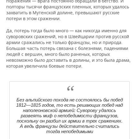
поражения — врага постоянно обращали в бегство. И
полторы тысячи французских пленных, которых удалось
захватить в Мутенской долине, превышают русские
потери в этом сражении.
Да, потерь тогда было много — как никогда именно для
суворовских сражений, но в Швейцарии против русской
армии сражались не только французы, но и природа.
Большая часть потерь связана с болезнями, падениями
людей с вершин, много было раненых, которых
невозможно было доставить в долины, и это была драма,
которая увеличила боевые потери.
Без альпийского похода не состоялось бы побед
1812—1815 годов, то есть решающих побед над
наполеоновской армией: Суворову удалось
развеять миф о непобедимости французов,
поскольку он разбил их армии в трех сражениях.
А ведь французы действительно считались
тогда непобедимыми