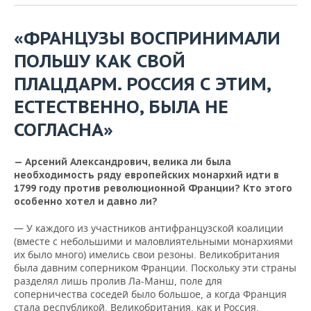
ВОДНЫЕ ВИДЫ СПОРТА
ОБРАЗОВАНИЕ
«ФРАНЦУЗЫ ВОСПРИНИМАЛИ
ХОККЕЙ С МЯЧОМ
ПРОИСШЕСТВИЯ
ПОЛЬШУ КАК СВОЙ
ПЛАЦДАРМ. РОССИЯ С ЭТИМ,
ЕСТЕСТВЕННО, БЫЛА НЕ
СОГЛАСНА»
— Арсений Александрович, велика ли была
необходимость ряду европейских монархий идти в
1799 году против революционной Франции? Кто этого
особенно хотел и давно ли?
— У каждого из участников антифранцузской коалиции
(вместе с небольшими и маловлиятельными монархиями
их было много) имелись свои резоны. Великобритания
была давним соперником Франции. Поскольку эти страны
разделял лишь пролив Ла-Манш, поле для
соперничества соседей было большое, а когда Франция
стала республикой, Великобритания, как и Россия,