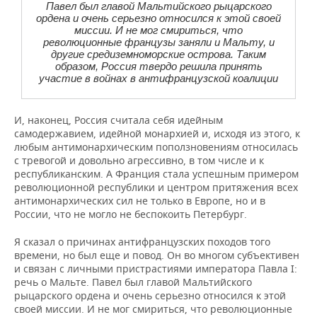
Павел был главой Мальтийского рыцарского
ордена и очень серьезно относился к этой своей
миссии. И не мог смириться, что
революционные французы заняли и Мальту, и
другие средиземноморские острова. Таким
образом, Россия твердо решила принять
участие в войнах в антифранцузской коалиции
И, наконец, Россия считала себя идейным
самодержавием, идейной монархией и, исходя из этого, к
любым антимонархическим поползновениям относилась
с тревогой и довольно агрессивно, в том числе и к
республиканским. А Франция стала успешным примером
революционной республики и центром притяжения всех
антимонархических сил не только в Европе, но и в
России, что не могло не беспокоить Петербург.
Я сказал о причинах антифранцузских походов того
времени, но был еще и повод. Он во многом субъективен
и связан с личными пристрастиями императора Павла I:
речь о Мальте. Павел был главой Мальтийского
рыцарского ордена и очень серьезно относился к этой
своей миссии. И не мог смириться, что революционные