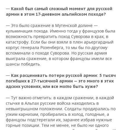
—
Какой был самый сложный момент для русской
армии в этом 17-дневном альпийском походе?
— Это было сражение в Мутенской долине —
кульминация похода. Именно тогда у французов была
возможность превратить поход Суворова в крах, в
катастрофу. Если бы они взяли в плен арьергардный
корпус генерала Розенберга, то мы бы по-другому
вспоминали о походе Суворова. Но русская армия
выиграла сражение, в котором французы имели все
шансы победить.
—
Как расценивать потери русской армии: 5 тысяч
погибших в 27-тысячной армии — это много в этих
адских условиях, или все могло быть хуже?
— Тут важно отметить: в каждом сражении, в каждой
стычке в Альпах русские войска находились в
невыигрышном положении. Солдаты продирались по
узким карнизам, пробирались в холод, голодные, а
французы подстерегали их, заранее избрав нужные
горные позиции. Тем не менее, не было ни одного