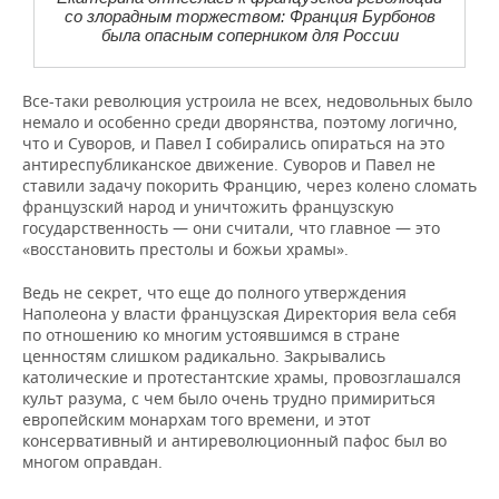
со злорадным торжеством: Франция Бурбонов
была опасным соперником для России
Все-таки революция устроила не всех, недовольных было
немало и особенно среди дворянства, поэтому логично,
что и Суворов, и Павел I собирались опираться на это
антиреспубликанское движение. Суворов и Павел не
ставили задачу покорить Францию, через колено сломать
французский народ и уничтожить французскую
государственность — они считали, что главное — это
«восстановить престолы и божьи храмы».
Ведь не секрет, что еще до полного утверждения
Наполеона у власти французская Директория вела себя
по отношению ко многим устоявшимся в стране
ценностям слишком радикально. Закрывались
католические и протестантские храмы, провозглашался
культ разума, с чем было очень трудно примириться
европейским монархам того времени, и этот
консервативный и антиреволюционный пафос был во
многом оправдан.