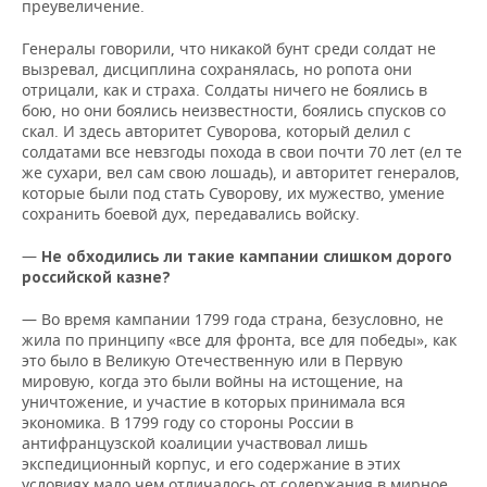
преувеличение.
Генералы говорили, что никакой бунт среди солдат не
вызревал, дисциплина сохранялась, но ропота они
отрицали, как и страха. Солдаты ничего не боялись в
бою, но они боялись неизвестности, боялись спусков со
скал. И здесь авторитет Суворова, который делил с
солдатами все невзгоды похода в свои почти 70 лет (ел те
же сухари, вел сам свою лошадь), и авторитет генералов,
которые были под стать Суворову, их мужество, умение
сохранить боевой дух, передавались войску.
—
Не обходились ли такие кампании слишком дорого
российской казне?
— Во время кампании 1799 года страна, безусловно, не
жила по принципу «все для фронта, все для победы», как
это было в Великую Отечественную или в Первую
мировую, когда это были войны на истощение, на
уничтожение, и участие в которых принимала вся
экономика. В 1799 году со стороны России в
антифранцузской коалиции участвовал лишь
экспедиционный корпус, и его содержание в этих
условиях мало чем отличалось от содержания в мирное