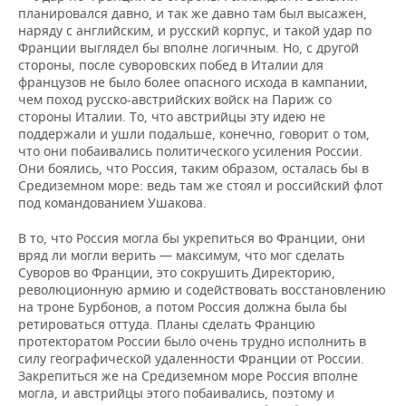
планировался давно, и так же давно там был высажен,
наряду с английским, и русский корпус, и такой удар по
Франции выглядел бы вполне логичным. Но, с другой
стороны, после суворовских побед в Италии для
французов не было более опасного исхода в кампании,
чем поход русско-австрийских войск на Париж со
стороны Италии. То, что австрийцы эту идею не
поддержали и ушли подальше, конечно, говорит о том,
что они побаивались политического усиления России.
Они боялись, что Россия, таким образом, осталась бы в
Средиземном море: ведь там же стоял и российский флот
под командованием Ушакова.
В то, что Россия могла бы укрепиться во Франции, они
вряд ли могли верить — максимум, что мог сделать
Суворов во Франции, это сокрушить Директорию,
революционную армию и содействовать восстановлению
на троне Бурбонов, а потом Россия должна была бы
ретироваться оттуда. Планы сделать Францию
протекторатом России было очень трудно исполнить в
силу географической удаленности Франции от России.
Закрепиться же на Средиземном море Россия вполне
могла, и австрийцы этого побаивались, поэтому и