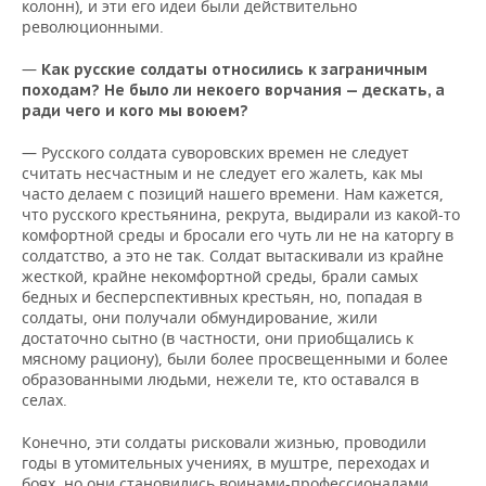
колонн), и эти его идеи были действительно
революционными.
—
Как русские солдаты относились к заграничным
походам? Не было ли некоего ворчания — дескать, а
ради чего и кого мы воюем?
— Русского солдата суворовских времен не следует
считать несчастным и не следует его жалеть, как мы
часто делаем с позиций нашего времени. Нам кажется,
что русского крестьянина, рекрута, выдирали из какой-то
комфортной среды и бросали его чуть ли не на каторгу в
солдатство, а это не так. Солдат вытаскивали из крайне
жесткой, крайне некомфортной среды, брали самых
бедных и бесперспективных крестьян, но, попадая в
солдаты, они получали обмундирование, жили
достаточно сытно (в частности, они приобщались к
мясному рациону), были более просвещенными и более
образованными людьми, нежели те, кто оставался в
селах.
Конечно, эти солдаты рисковали жизнью, проводили
годы в утомительных учениях, в муштре, переходах и
боях, но они становились воинами-профессионалами,