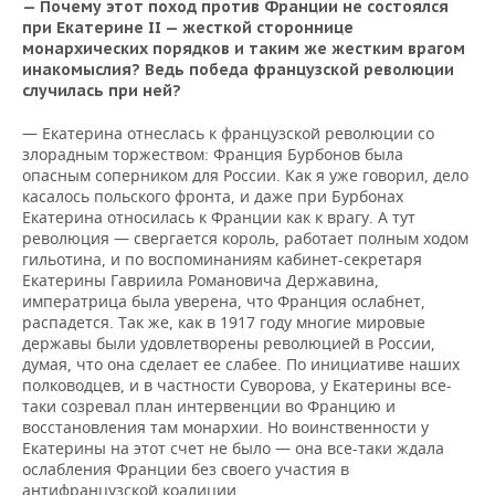
— Почему этот поход против Франции не состоялся
при Екатерине
II
— жесткой стороннице
монархических порядков и таким же жестким врагом
инакомыслия? Ведь победа французской революции
случилась при ней?
— Екатерина отнеслась к французской революции со
злорадным торжеством: Франция Бурбонов была
опасным соперником для России. Как я уже говорил, дело
касалось польского фронта, и даже при Бурбонах
Екатерина относилась к Франции как к врагу. А тут
революция — свергается король, работает полным ходом
гильотина, и по воспоминаниям кабинет-секретаря
Екатерины Гавриила Романовича Державина,
императрица была уверена, что Франция ослабнет,
распадется. Так же, как в 1917 году многие мировые
державы были удовлетворены революцией в России,
думая, что она сделает ее слабее. По инициативе наших
полководцев, и в частности Суворова, у Екатерины все-
таки созревал план интервенции во Францию и
восстановления там монархии. Но воинственности у
Екатерины на этот счет не было — она все-таки ждала
ослабления Франции без своего участия в
антифранцузской коалиции.