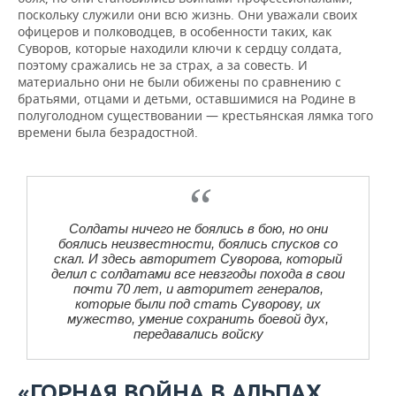
поскольку служили они всю жизнь. Они уважали своих
офицеров и полководцев, в особенности таких, как
Суворов, которые находили ключи к сердцу солдата,
поэтому сражались не за страх, а за совесть. И
материально они не были обижены по сравнению с
братьями, отцами и детьми, оставшимися на Родине в
полуголодном существовании — крестьянская лямка того
времени была безрадостной.
Солдаты ничего не боялись в бою, но они
боялись неизвестности, боялись спусков со
скал. И здесь авторитет Суворова, который
делил с солдатами все невзгоды похода в свои
почти 70 лет, и авторитет генералов,
которые были под стать Суворову, их
мужество, умение сохранить боевой дух,
передавались войску
«ГОРНАЯ ВОЙНА В АЛЬПАХ