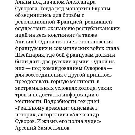
Альпы под началом Александра
НЕФТЕХИМИЯ
Суворова. Тогда ряд монархий Европы
РОЗНИЧНАЯ ТОРГОВЛЯ
НОВОСТИ ТЕХНОЛОГИЙ
МЕРОПРИЯТИЯ
объединились для борьбы с
НЕФТЬ
революционной Францией, решившей
ТРАНСПОРТ
IT
НОВОСТИ МЕРОПРИЯТИЙ
СПОРТ
осуществить экспансию республиканских
ОПК
идей на весь континент (а также
УСЛУГИ
МЕДИА
ВЫЕЗДНАЯ РЕДАКЦИЯ
НОВОСТИ СПОРТА
ОБЩЕСТВО
Англию). Одной из точек столкновения
ЭНЕРГЕТИКА
французских и союзнических войск стала
ТЕЛЕКОММУНИКАЦИИ
БИЗНЕС-БРАНЧИ
ФУТБОЛ
НОВОСТИ ОБЩЕСТВА
ФОТОГАЛЕРЕЯ
Швейцария, где бой французам должны
были дать две русские армии. Одной из
ONLINE-КОНФЕРЕНЦИИ
ХОККЕЙ
ВЛАСТЬ
СЮЖЕТЫ
них — под командованием Суворова —
для воссоединения с другой пришлось
ОТКРЫТАЯ ЛЕКЦИЯ
БАСКЕТБОЛ
ИНФРАСТРУКТУРА
СПРАВОЧНИК
преодолевать горную местность в
экстремальных условиях холода, узких
ВОЛЕЙБОЛ
ИСТОРИЯ
СПИСОК ПЕРСОН
троп и недостатка информации о
ПОЛНАЯ ВЕРСИЯ
местности. Подробности тех дней
«Реальному времени» описывает
КИБЕРСПОРТ
КУЛЬТУРА
СПИСОК КОМПАНИЙ
историк, автор книги «Александр
Суворов. И жизнь его полна чудес»
ФИГУРНОЕ КАТАНИЕ
МЕДИЦИНА
Арсений Замостьянов.