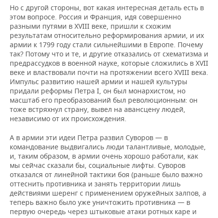
Но с другой стороны, вот какая интересная деталь есть в
этом вопросе. Россия и Франция, идя совершенно
разными путями в XVIII веке, пришли к схожим
результатам относительно реформирования армии, и их
армии к 1799 году стали сильнейшими в Европе. Почему
так? Потому что и те, и другие отказались от схематизма и
предрассудков в военной науке, которые сложились в XVII
веке и властвовали почти на протяжении всего XVIII века.
Импульс развитию нашей армии и нашей культуры
придали реформы Петра I, он был монархистом, но
масштаб его преобразований был революционным: он
тоже встряхнул страну, вывел на авансцену людей,
независимо от их происхождения.
А в армии эти идеи Петра развил Суворов — в
командование выдвигались люди талантливые, молодые,
и, таким образом, в армии очень хорошо работали, как
мы сейчас сказали бы, социальные лифты. Суворов
отказался от линейной тактики боя (раньше было важно
оттеснить противника и занять территории лишь
действиями шеренг с применением оружейных залпов, а
теперь важно было уже уничтожить противника — в
первую очередь через штыковые атаки ротных каре и