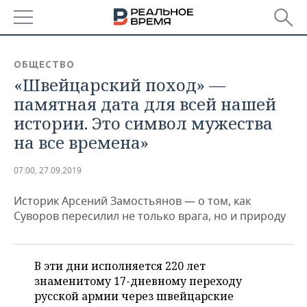
РЕГИОНЫ
ОБЩЕСТВО
«Швейцарский поход» —
БАШКОРТОСТАН
НОВОСТИ
памятная дата для всей нашей
ТАТАРСТАН
АНАЛИТИКА
истории. Это символ мужества
на все времена»
УДМУРТИЯ
НОВОСТИ АНАЛИТИКИ
ЭКОНОМИКА
07:00, 27.09.2019
ДЕКЛАРАЦИИ О ДОХОДАХ
НОВОСТИ ЭКОНОМИКИ
ПРОМЫШЛЕННОСТЬ
Историк Арсений Замостьянов — о том, как
КОРОЛИ ГОСЗАКАЗА ПФО
ФИНАНСЫ
НОВОСТИ
НЕДВИЖИМОСТЬ
Суворов пересилил не только врага, но и природу
ПРОМЫШЛЕННОСТИ
ВУЗЫ ТАТАРСТАНА
БАНКИ
НОВОСТИ НЕДВИЖИМОСТИ
АВТО
АГРОПРОМ
В эти дни исполняется 220 лет
КОМУ ПРИНАДЛЕЖАТ
БЮДЖЕТ
НОВОСТИ АВТО
БИЗНЕС
ТОРГОВЫЕ ЦЕНТРЫ
МАШИНОСТРОЕНИЕ
знаменитому 17-дневному переходу
ТАТАРСТАНА
русской армии через швейцарские
ИНВЕСТИЦИИ
НОВОСТИ БИЗНЕСА
ТЕХНОЛОГИИ