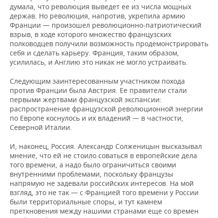
думала, что революция выведет ее из числа мощных
держав. Но революция, напротив, укрепила армию
Франции — произошел революционно-патриотический
взрыв, в ходе которого множество французских
полководцев получили возможность продемонстрировать
себя и сделать карьеру. Франция, таким образом,
усилилась, и Англию это никак не могло устраивать.
Следующим заинтересованным участником похода
против Франции была Австрия. Ее правители стали
первыми жертвами французской экспансии:
распространение французской революционной энергии
по Европе коснулось и их владений — в частности,
Северной Италии.
И, наконец, Россия. Александр Солженицын высказывал
мнение, что ей не стоило соваться в европейские дела
того времени, а надо было ограничиться своими
внутренними проблемами, поскольку французы
напрямую не задевали российских интересов. На мой
взгляд, это не так — с Францией того времени у России
были территориальные споры, и тут камнем
преткновения между нашими странами еще cо времен