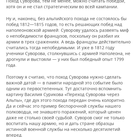
Поход Суворова, тем не менее, можно считать победой,
хотя он и не стал стратегическим во всей кампании.
Ну и, наконец, без альпийского похода не состоялось бы
побед 1812—1815 годов, то есть решающих побед над
наполеоновской армией: Суворову удалось развеять миф
о непобедимости французов, поскольку он разбил их
армии в трех сражениях. А ведь французы действительно
считались тогда непобедимыми. И уже в 1812 году
ученики Суворова, столкнувшись с армией Наполеона, не
дрогнули и выстояли — у них был победный опыт 1799
года.
Поэтому я считаю, что поход Суворова нужно сделать
важной датой — в памяти народной это событие было
одним из первостепенных. Тут достаточно вспомнить
картину Василия Сурикова «Переход Суворова через
Альпы», где дух этого похода передан очень колоритно.
Да и сейчас это пример беспорочной службы нашего
полководца, не знавшего поражений, который ценен
даже не столько своей судьбой. Суворов смог не только
воспитать нашу армию, но и дать стране образцы
истинной военной службы на несколько десятилетий
вперед.