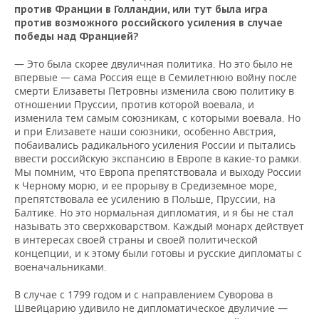
против Франции в Голландии, или тут была игра
против возможного российского усиления в случае
победы над Францией?
— Это была скорее двуличная политика. Но это было не
впервые — сама Россия еще в Семилетнюю войну после
смерти Елизаветы Петровны изменила свою политику в
отношении Пруссии, против которой воевала, и
изменила тем самым союзникам, с которыми воевала. Но
и при Елизавете наши союзники, особенно Австрия,
побаивались радикального усиления России и пытались
ввести российскую экспансию в Европе в какие-то рамки.
Мы помним, что Европа препятствовала и выходу России
к Черному морю, и ее прорыву в Средиземное море,
препятствовала ее усилению в Польше, Пруссии, на
Балтике. Но это нормальная дипломатия, и я бы не стал
называть это сверхковарством. Каждый монарх действует
в интересах своей страны и своей политической
концепции, и к этому были готовы и русские дипломаты с
военачальниками.
В случае с 1799 годом и с направлением Суворова в
Швейцарию удивило не дипломатическое двуличие —