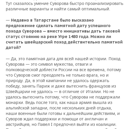
Тут сказалось умение Суворова быстро проанализировать
различные варианты и найти самый оптимальный.
—
Недавно в Татарстане было высказано
предложение сделать памятной дату успешного
похода Суворова — вместо инициативы дать таковой
статус стоянию на реке Угре 1480 года. Можно ли
считать швейцарский поход действительно памятной
датой?
— Да, это памятная дата для всей нашей истории. Поход
Суворова — это символ мужества, отваги и
полководческой доблести России на все времена, потому
что Суворов смог преодолеть не только врага, но и
природу. Да, в этой кампании не удалось одержать
победу, занять Париж и даже вытеснить французов из
Швейцарии не удалось — в отличие от Италии. Но не
удалось вытеснить потому, что Суворова не поддержали
монархи. Ведь после того, как наша армия вышла из
альпийской западни, после нескольких дней отдыха,
наши военные были готовы к дальнейшим действиям, и
Суворов ждал поддержки и помощи от англичан и
австрийцев, но Павел I предпочел выйти из коалиции.