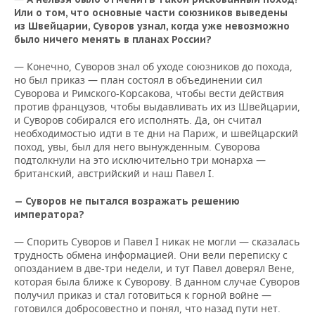
Или о том, что основные части союзников выведены
из Швейцарии, Суворов узнал, когда уже невозможно
было ничего менять в планах России?
— Конечно, Суворов знал об уходе союзников до похода,
но был приказ — план состоял в объединении сил
Суворова и Римского-Корсакова, чтобы вести действия
против французов, чтобы выдавливать их из Швейцарии,
и Суворов собирался его исполнять. Да, он считал
необходимостью идти в те дни на Париж, и швейцарский
поход, увы, был для него вынужденным. Суворова
подтолкнули на это исключительно три монарха —
британский, австрийский и наш Павел I.
— Суворов не пытался возражать решению
императора?
— Спорить Суворов и Павел I никак не могли — сказалась
трудность обмена информацией. Они вели переписку с
опозданием в две-три недели, и тут Павел доверял Вене,
которая была ближе к Суворову. В данном случае Суворов
получил приказ и стал готовиться к горной войне —
готовился добросовестно и понял, что назад пути нет.