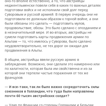
оно-то вполне естественно, а то, что австрийцы
неджентльменски повели себя в каких-то важных деталях
подготовки войск и не исполнили свой долг перед
Суворовым и русской армией. В первую очередь они не
подготовили ее должным образом к горной войне, а они
были обязаны это сделать — подготовить мулов,
продовольствие, обозы. Это было сделано с опозданием и
в незначительной мере. И во-вторых, австрийцы не
сумели подготовить карты продвижения армии по
Альпам — то, что имелось у Суворова, было сделано
неудовлетворительно, не тех дорог он ожидал для
продвижения в Альпы.
В общем, австрийцы ввели русскую армию в
заблуждение. Возможно, они сделали это намеренно или
по халатности, которая была им свойственна и из-за
которой они терпели частые поражения от тех же
французов.
—
И все-таки, так ли было важно сосредоточить силы
союзников в Голландии, что туда были направлены
почти 60 тысяч австрийских солдат?
— Удар по Франции со стороны Голландии и Бельгии