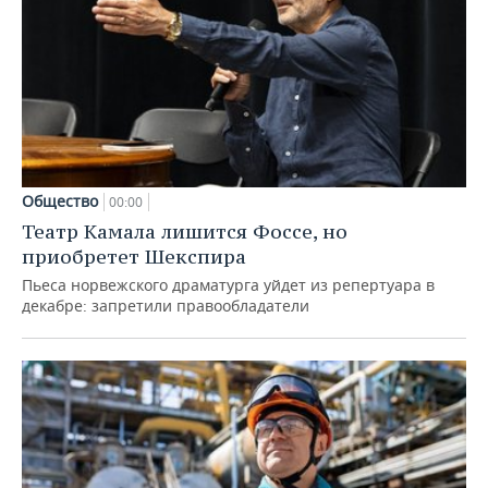
Общество
00:00
Театр Камала лишится Фоссе, но
приобретет Шекспира
Пьеса норвежского драматурга уйдет из репертуара в
декабре: запретили правообладатели