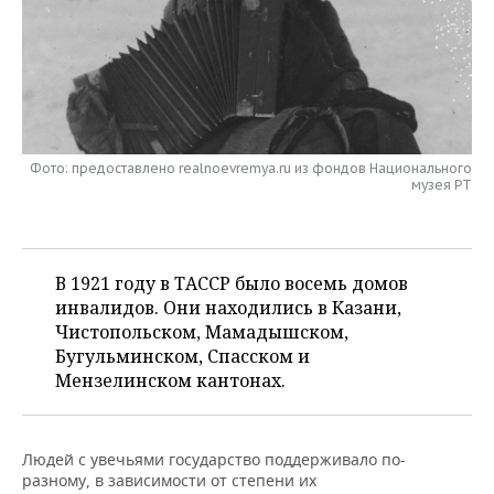
НЕФТЕХИМИЯ
РОЗНИЧНАЯ ТОРГОВЛЯ
НОВОСТИ ТЕХНОЛОГИЙ
МЕРОПРИЯТИЯ
НЕФТЬ
ТРАНСПОРТ
IT
НОВОСТИ МЕРОПРИЯТИЙ
СПОРТ
ОПК
УСЛУГИ
МЕДИА
ВЫЕЗДНАЯ РЕДАКЦИЯ
НОВОСТИ СПОРТА
ОБЩЕСТВО
ЭНЕРГЕТИКА
Фото: предоставлено realnoevremya.ru из фондов Национального
музея РТ
ТЕЛЕКОММУНИКАЦИИ
БИЗНЕС-БРАНЧИ
ФУТБОЛ
НОВОСТИ ОБЩЕСТВА
ФОТОГАЛЕРЕЯ
ONLINE-КОНФЕРЕНЦИИ
ХОККЕЙ
ВЛАСТЬ
СЮЖЕТЫ
В 1921 году в ТАССР было восемь домов
ОТКРЫТАЯ ЛЕКЦИЯ
БАСКЕТБОЛ
ИНФРАСТРУКТУРА
СПРАВОЧНИК
инвалидов. Они находились в Казани,
Чистопольском, Мамадышском,
ВОЛЕЙБОЛ
ИСТОРИЯ
СПИСОК ПЕРСОН
ПОЛНАЯ ВЕРСИЯ
Бугульминском, Спасском и
Мензелинском кантонах.
КИБЕРСПОРТ
КУЛЬТУРА
СПИСОК КОМПАНИЙ
ФИГУРНОЕ КАТАНИЕ
МЕДИЦИНА
Людей с увечьями государство поддерживало по-
разному, в зависимости от степени их