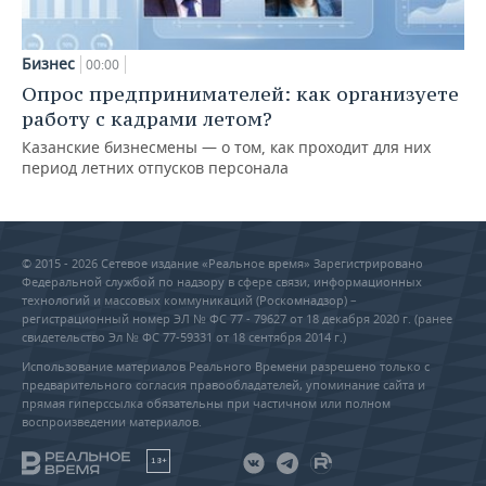
Бизнес
00:00
Опрос предпринимателей: как организуете
работу с кадрами летом?
Казанские бизнесмены — о том, как проходит для них
период летних отпусков персонала
© 2015 - 2026 Сетевое издание «Реальное время» Зарегистрировано
Федеральной службой по надзору в сфере связи, информационных
технологий и массовых коммуникаций (Роскомнадзор) –
регистрационный номер ЭЛ № ФС 77 - 79627 от 18 декабря 2020 г. (ранее
свидетельство Эл № ФС 77-59331 от 18 сентября 2014 г.)
Использование материалов Реального Времени разрешено только с
предварительного согласия правообладателей, упоминание сайта и
прямая гиперссылка обязательны при частичном или полном
воспроизведении материалов.
18+