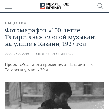
РЕГИОНЫ
ОБЩЕСТВО
Фотомарафон «100-летие
БАШКОРТОСТАН
НОВОСТИ
Татарстана»: слепой музыкант
ТАТАРСТАН
АНАЛИТИКА
на улице в Казани, 1927 год
УДМУРТИЯ
НОВОСТИ АНАЛИТИКИ
ЭКОНОМИКА
07:00, 26.09.2019
Сюжет:
К 100-летию ТАССР
ДЕКЛАРАЦИИ О ДОХОДАХ
НОВОСТИ ЭКОНОМИКИ
ПРОМЫШЛЕННОСТЬ
Проект «Реального времени»: от Татарии — к
Татарстану, часть 39-я
КОРОЛИ ГОСЗАКАЗА ПФО
ФИНАНСЫ
НОВОСТИ
НЕДВИЖИМОСТЬ
ПРОМЫШЛЕННОСТИ
ВУЗЫ ТАТАРСТАНА
БАНКИ
НОВОСТИ НЕДВИЖИМОСТИ
АВТО
АГРОПРОМ
КОМУ ПРИНАДЛЕЖАТ
БЮДЖЕТ
НОВОСТИ АВТО
БИЗНЕС
ТОРГОВЫЕ ЦЕНТРЫ
МАШИНОСТРОЕНИЕ
ТАТАРСТАНА
ИНВЕСТИЦИИ
НОВОСТИ БИЗНЕСА
ТЕХНОЛОГИИ