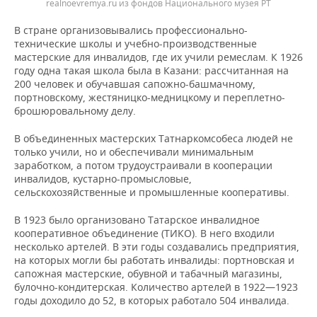
realnoevremya.ru из фондов Национального музея РТ
В стране организовывались профессионально-
технические школы и учебно-производственные
мастерские для инвалидов, где их учили ремеслам. К 1926
году одна такая школа была в Казани: рассчитанная на
200 человек и обучавшая сапожно-башмачному,
портновскому, жестяницко-медницкому и переплетно-
брошюровальному делу.
В объединенных мастерских Татнаркомсобеса людей не
только учили, но и обеспечивали минимальным
заработком, а потом трудоустраивали в кооперации
инвалидов, кустарно-промысловые,
сельскохозяйственные и промышленные кооперативы.
В 1923 было организовано Татарское инвалидное
кооперативное объединение (ТИКО). В него входили
несколько артелей. В эти годы создавались предприятия,
на которых могли бы работать инвалиды: портновская и
сапожная мастерские, обувной и табачный магазины,
булочно-кондитерская. Количество артелей в 1922—1923
годы доходило до 52, в которых работало 504 инвалида.