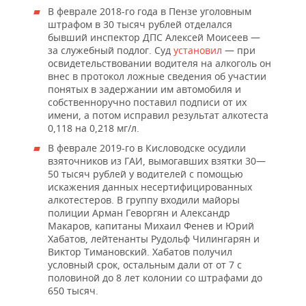
В феврале 2018-го года в Пензе уголовным
штрафом в 30 тысяч рублей отделался
бывший инспектор ДПС Алексей Моисеев —
за служебный подлог. Суд
установил
— при
освидетельствовании водителя на алкоголь он
внес в протокол ложные сведения об участии
понятых в задержании им автомобиля и
собственноручно поставил подписи от их
имени, а потом исправил результат алкотеста
0,118 на 0,218 мг/л.
В феврале 2019-го в Кисловодске осудили
взяточников из ГАИ, вымогавших взятки 30—
50 тысяч рублей у водителей с помощью
искажения данных несертифицированных
алкотестеров. В группу входили майоры
полиции Арман Геворгян и Александр
Макаров, капитаны Михаил Фенев и Юрий
Хабатов, лейтенанты Рудольф Чилингарян и
Виктор Тимановский. Хабатов получил
условный срок, остальным дали от от 7 с
половиной до 8 лет колонии со штрафами до
650 тысяч.