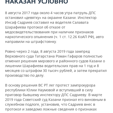
НАКАЗАН УСЛОВНО
ВОДНЫЕ ВИДЫ СПОРТА
ОБРАЗОВАНИЕ
ХОККЕЙ С МЯЧОМ
ПРОИСШЕСТВИЯ
8 августа 2017 года около 4 часов утра патруль ДПС
остановил «девятку» на окраине Казани. Инспектор
Инсаф Садриев составил на водителя Салавата
Шарафиева протокол об отказе от
медосвидетельствования при наличии признаков
наркотического опьянения (ч. 1 ст. 12.26 КоАП РФ), авто
направили на штрафстоянку.
Ровно через 2 года, 8 августа 2019 года зампред
Верховного суда Татарстана Роман Гафаров полностью
отменил решения мирового и районного судов Казани о
лишении Шарафиева водительских прав на 1 год и 8
месяцев со штрафом 30 тысяч рублей, а затем прекратил
производство по делу.
В основу решения ВС РТ лег протест зампрокурора
республики Юлии Наумовой и вступивший в силу
приговор бывшему инспектору ДПС Садриеву. В марте
2019 года Советский суд Казани признал его виновным в
служебном подлоге, установив, что Садриев внес в
протокол и заведомо ложные сведения о признаках