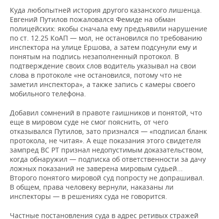
Куда любопытней история другого казанского лишенца.
Евгений Путилов пожаловался Фемиде на обман
полицейских: якобы сначала ему предъявили нарушение
по ст. 12.25 КоАП — мол, не остановился по требованию
инспектора на улице Ершова, а затем подсунули ему и
понятым на подпись незаполненный протокол. В
подтверждение своих слов водитель указывал на свои
слова в протоколе «не остановился, потому что не
заметил инспектора», а также запись с камеры своего
мобильного телефона.
Добавил сомнений в правоте гаишников и понятой, что
еще в мировом суде не смог пояснить, от чего
отказывался Путилов, зато признался — «подписал бланк
протокола, не читая». А еще показания этого свидетеля
зампред ВС РТ признал недопустимым доказательством,
когда обнаружил — подписка об ответственности за дачу
ложных показаний не заверена мировым судьей...
Второго понятого мировой суд попросту не допрашивал.
В общем, права человеку вернули, наказаны ли
инспекторы — в решениях суда не говорится.
Частные постановления суда в адрес ретивых стражей