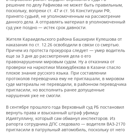
решение по делу Рафикова не может быть правильным,
поскольку, вопреки ст. 47 и ст. 56 Конституции РФ,
принято судьей, не уполномоченным на рассмотрение
данного дела. А отправлять материал в уполномоченный
суд уже поздно — истек срок давности.
Жителя Караидельского района Башкирии Кулешова от
наказания по ст. 12.26 освободили в связи со смертью.
Причем из протеста прокурора следует — умер водитель
еще за 3 дня до рассмотрения дела о его
правонарушении мировым судом. Ну а отказника от
проверки на наркотики Махмудбекова в Казани спасло
плохое знание русского языка. При составлении
протоколов переводчика ему не приглашали, в мировом
суде материалы не переводили, в районном переводчика
пригласили, но восполнить ранее допущенные
нарушения уже не смогли.
В сентябре прошлого года Верховный суд РБ постановил
вернуть права и взысканный штраф уфимцу
Идиятуллину, который сам обманул инспекторов. Из
рапорта сотрудника ДПС следовало — водителя ВАЗ-2170
пригласили в патрульный автомобиль, поскольку от него