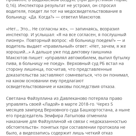
0,16). Инспектора результат не устроил, он спросил
водителя, поедет ли тот на медосвидетельствование в
больницу. «Да. Когда?» — ответил Максютов.
«Нет… Это… Не согласны же», — запинаясь, возразил
инспектор. И услышал: «Я на все согласен, я послушный
пионер». Повторный вопрос: «В больницу поедем?» — и
водитель выдает «правильный» ответ: «Нет, зачем, я же
хороший…» А дальше уже под диктовку гаишника
Максютов пишет: «управлял автомобилем, выпил бутылку
пива, в больницу не поеду». Верховный суд РБ встал на
сторону лишенца, посчитав, что представленные
доказательства заставляют сомневаться, что он понимал,
на каком основании ему предлагают
освидетельствование и каковы последствия отказа.
Светлана Файзуллина из Давлеканово потеряла право
управлять своей «Ладой» в марте 2018-го. Через 5
месяцев зампред Верховного суда Башкортостана, а ныне
его председатель Земфира Латыпова отменила
наказание для Файзуллиной «в связи с недоказанностью
обстоятельств»: понятых при составлении протокола не
было, а видеозапись содержит лишь четкий отказ