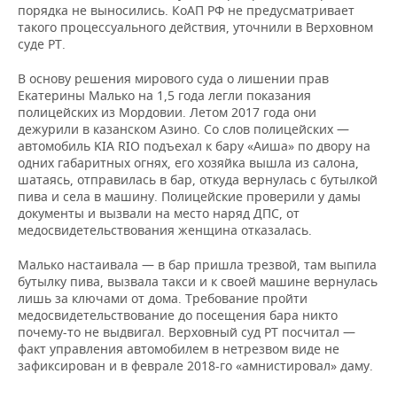
порядка не выносились. КоАП РФ не предусматривает
такого процессуального действия, уточнили в Верховном
суде РТ.
В основу решения мирового суда о лишении прав
Екатерины Малько на 1,5 года легли показания
полицейских из Мордовии. Летом 2017 года они
дежурили в казанском Азино. Со слов полицейских —
автомобиль KIA RIO подъехал к бару «Аиша» по двору на
одних габаритных огнях, его хозяйка вышла из салона,
шатаясь, отправилась в бар, откуда вернулась с бутылкой
пива и села в машину. Полицейские проверили у дамы
документы и вызвали на место наряд ДПС, от
медосвидетельствования женщина отказалась.
Малько настаивала — в бар пришла трезвой, там выпила
бутылку пива, вызвала такси и к своей машине вернулась
лишь за ключами от дома. Требование пройти
медосвидетельствование до посещения бара никто
почему-то не выдвигал. Верховный суд РТ посчитал —
факт управления автомобилем в нетрезвом виде не
зафиксирован и в феврале 2018-го «амнистировал» даму.