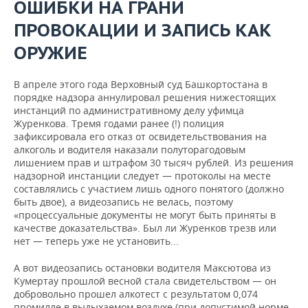
ОШИБКИ НА ГРАНИ
ПРОВОКАЦИИ И ЗАПИСЬ КАК
ОРУЖИЕ
В апреле этого года Верховный суд Башкортостана в
порядке надзора аннулировал решения нижестоящих
инстанций по административному делу уфимца
Журенкова. Тремя годами ранее (!) полиция
зафиксировала его отказ от освидетельствования на
алкоголь и водителя наказали полуторагодовым
лишением прав и штрафом 30 тысяч рублей. Из решения
надзорной инстанции следует — протоколы на месте
составлялись с участием лишь одного понятого (должно
быть двое), а видеозапись не велась, поэтому
«процессуальные документы не могут быть приняты в
качестве доказательства». Был ли Журенков трезв или
нет — теперь уже не установить...
А вот видеозапись остановки водителя Максютова из
Кумертау прошлой весной стала свидетельством — он
добровольно прошел алкотест с результатом 0,074
промилле в выдыхаемом воздухе (при допустимой норме