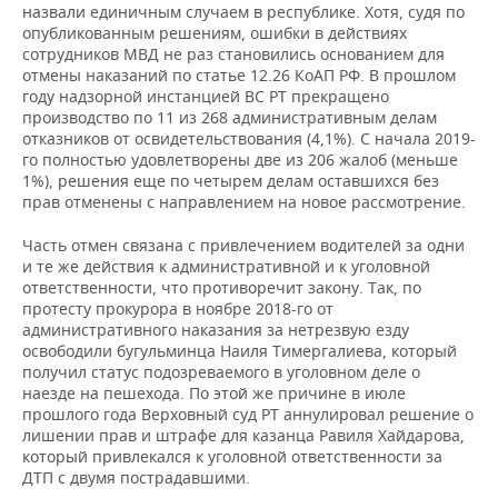
назвали единичным случаем в республике. Хотя, судя по
опубликованным решениям, ошибки в действиях
сотрудников МВД не раз становились основанием для
отмены наказаний по статье 12.26 КоАП РФ. В прошлом
году надзорной инстанцией ВС РТ прекращено
производство по 11 из 268 административным делам
отказников от освидетельствования (4,1%). С начала 2019-
го полностью удовлетворены две из 206 жалоб (меньше
1%), решения еще по четырем делам оставшихся без
прав отменены с направлением на новое рассмотрение.
Часть отмен связана с привлечением водителей за одни
и те же действия к административной и к уголовной
ответственности, что противоречит закону. Так, по
протесту прокурора в ноябре 2018-го от
административного наказания за нетрезвую езду
освободили бугульминца Наиля Тимергалиева, который
получил статус подозреваемого в уголовном деле о
наезде на пешехода. По этой же причине в июле
прошлого года Верховный суд РТ аннулировал решение о
лишении прав и штрафе для казанца Равиля Хайдарова,
который привлекался к уголовной ответственности за
ДТП с двумя пострадавшими.