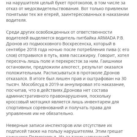
на нарушителя целый букет протоколов, в том числе за
отказ от медосвидетельствования. Вот только привлекли
понятыми тех же егерей, заинтересованных в наказании
водителя.
Среди других освобожденных от ответственности
водителей выделяется водитель питбайка ARMADA Р.В.
Дронов из подмосковного Воскресенска, который в
сентябре 2018 года ночью после потребления пива (с его
слов) отправился в путь, взяв пассажирку. Говорит, хотел
пересечь лишь поле и перекресток за ним. Гаишники
остановили, предложили алкотест, результат оказался
положительным. Расписываться в протоколе Дронов
отказался. В итоге был лишен прав и оштрафован на 30
тысяч. Мособлсуд в 2019-м аннулировал это наказание,
посчитав, что в действиях Дронова нет состава
административного правонарушения, поскольку
кроссовый мотоцикл является лишь инвентарем для
спортивных соревнований и получать права для
управления им не обязательно.
Неверные записи инспекторов или отсутствие их
подписей также на пользу нарушителям. Этим грешат
гаишники Подмосковья. Из-за таких нарушений