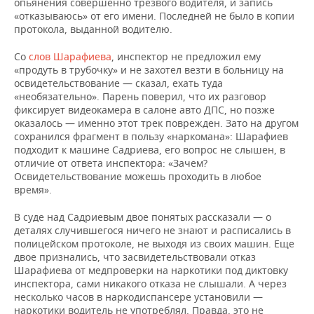
опьянения совершенно трезвого водителя, и запись
«отказываюсь» от его имени. Последней не было в копии
протокола, выданной водителю.
Со
слов Шарафиева
, инспектор не предложил ему
«продуть в трубочку» и не захотел везти в больницу на
освидетельствование — сказал, ехать туда
«необязательно». Парень поверил, что их разговор
фиксирует видеокамера в салоне авто ДПС, но позже
оказалось — именно этот трек поврежден. Зато на другом
сохранился фрагмент в пользу «наркомана»: Шарафиев
подходит к машине Садриева, его вопрос не слышен, в
отличие от ответа инспектора: «Зачем?
Освидетельствование можешь проходить в любое
время».
В суде над Садриевым двое понятых рассказали — о
деталях случившегося ничего не знают и расписались в
полицейском протоколе, не выходя из своих машин. Еще
двое признались, что засвидетельствовали отказ
Шарафиева от медпроверки на наркотики под диктовку
инспектора, сами никакого отказа не слышали. А через
несколько часов в наркодиспансере установили —
наркотики водитель не употреблял. Правда, это не