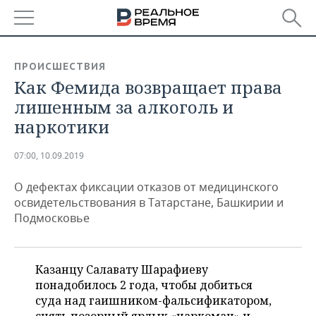
РЕГИОНЫ
ПРОИСШЕСТВИЯ
Как Фемида возвращает права
БАШКОРТОСТАН
НОВОСТИ
лишенным за алкоголь и
ТАТАРСТАН
АНАЛИТИКА
наркотики
УДМУРТИЯ
НОВОСТИ АНАЛИТИКИ
ЭКОНОМИКА
07:00, 10.09.2019
ДЕКЛАРАЦИИ О ДОХОДАХ
НОВОСТИ ЭКОНОМИКИ
ПРОМЫШЛЕННОСТЬ
О дефектах фиксации отказов от медицинского
освидетельствования в Татарстане, Башкирии и
КОРОЛИ ГОСЗАКАЗА ПФО
ФИНАНСЫ
НОВОСТИ
НЕДВИЖИМОСТЬ
Подмосковье
ПРОМЫШЛЕННОСТИ
ВУЗЫ ТАТАРСТАНА
БАНКИ
НОВОСТИ НЕДВИЖИМОСТИ
АВТО
АГРОПРОМ
Казанцу Салавату Шарафиеву
КОМУ ПРИНАДЛЕЖАТ
БЮДЖЕТ
НОВОСТИ АВТО
БИЗНЕС
понадобилось 2 года, чтобы добиться
ТОРГОВЫЕ ЦЕНТРЫ
МАШИНОСТРОЕНИЕ
ТАТАРСТАНА
суда над гаишником-фальсификатором,
ИНВЕСТИЦИИ
НОВОСТИ БИЗНЕСА
ТЕХНОЛОГИИ