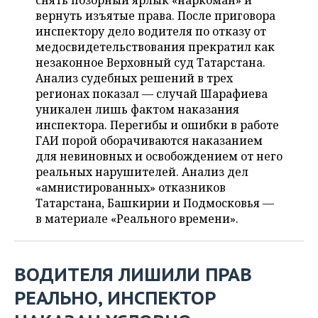
снять позорный ярлык «наркоман» и
НЕФТЕХИМИЯ
вернуть изъятые права. После приговора
РОЗНИЧНАЯ ТОРГОВЛЯ
НОВОСТИ ТЕХНОЛОГИЙ
МЕРОПРИЯТИЯ
инспектору дело водителя по отказу от
НЕФТЬ
медосвидетельствования прекратил как
ТРАНСПОРТ
IT
НОВОСТИ МЕРОПРИЯТИЙ
СПОРТ
незаконное Верховный суд Татарстана.
ОПК
Анализ судебных решений в трех
УСЛУГИ
МЕДИА
ВЫЕЗДНАЯ РЕДАКЦИЯ
НОВОСТИ СПОРТА
ОБЩЕСТВО
регионах показал — случай Шарафиева
ЭНЕРГЕТИКА
уникален лишь фактом наказания
ТЕЛЕКОММУНИКАЦИИ
БИЗНЕС-БРАНЧИ
ФУТБОЛ
НОВОСТИ ОБЩЕСТВА
инспектора. Перегибы и ошибки в работе
ФОТОГАЛЕРЕЯ
ГАИ порой оборачиваются наказанием
для невиновных и освобождением от него
ONLINE-КОНФЕРЕНЦИИ
ХОККЕЙ
ВЛАСТЬ
СЮЖЕТЫ
реальных нарушителей. Анализ дел
«амнистированных» отказников
ОТКРЫТАЯ ЛЕКЦИЯ
БАСКЕТБОЛ
ИНФРАСТРУКТУРА
СПРАВОЧНИК
Татарстана, Башкирии и Подмосковья —
в материале «Реального времени».
ВОЛЕЙБОЛ
ИСТОРИЯ
СПИСОК ПЕРСОН
ПОЛНАЯ ВЕРСИЯ
КИБЕРСПОРТ
КУЛЬТУРА
СПИСОК КОМПАНИЙ
ВОДИТЕЛЯ ЛИШИЛИ ПРАВ
ФИГУРНОЕ КАТАНИЕ
МЕДИЦИНА
РЕАЛЬНО, ИНСПЕКТОР