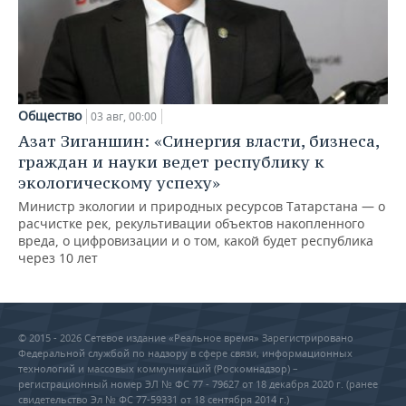
Общество
03 авг, 00:00
Азат Зиганшин: «Синергия власти, бизнеса,
граждан и науки ведет республику к
экологическому успеху»
Министр экологии и природных ресурсов Татарстана — о
расчистке рек, рекультивации объектов накопленного
вреда, о цифровизации и о том, какой будет республика
через 10 лет
© 2015 - 2026 Сетевое издание «Реальное время» Зарегистрировано
Федеральной службой по надзору в сфере связи, информационных
технологий и массовых коммуникаций (Роскомнадзор) –
регистрационный номер ЭЛ № ФС 77 - 79627 от 18 декабря 2020 г. (ранее
свидетельство Эл № ФС 77-59331 от 18 сентября 2014 г.)