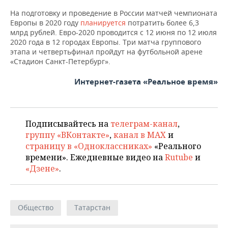
ВОДНЫЕ ВИДЫ СПОРТА
ОБРАЗОВАНИЕ
На подготовку и проведение в России матчей чемпионата
Европы в 2020 году
планируется
потратить более 6,3
ХОККЕЙ С МЯЧОМ
ПРОИСШЕСТВИЯ
млрд рублей. Евро-2020 проводится с 12 июня по 12 июля
2020 года в 12 городах Европы. Три матча группового
этапа и четвертьфинал пройдут на футбольной арене
«Стадион Санкт-Петербург».
Интернет-газета «Реальное время»
Подписывайтесь на
телеграм-канал
,
группу «ВКонтакте»
,
канал в MAX
и
страницу в «Одноклассниках»
«Реального
времени». Ежедневные видео на
Rutube
и
«Дзене»
.
Общество
Татарстан