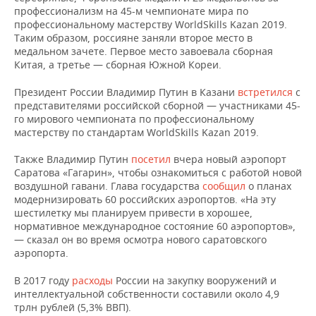
НЕФТЕХИМИЯ
профессионализм на 45-м чемпионате мира по
профессиональному мастерству WorldSkills Kazan 2019.
РОЗНИЧНАЯ ТОРГОВЛЯ
НОВОСТИ ТЕХНОЛОГИЙ
МЕРОПРИЯТИЯ
НЕФТЬ
Таким образом, россияне заняли второе место в
медальном зачете. Первое место завоевала сборная
ТРАНСПОРТ
IT
НОВОСТИ МЕРОПРИЯТИЙ
СПОРТ
Китая, а третье — сборная Южной Кореи.
ОПК
УСЛУГИ
МЕДИА
ВЫЕЗДНАЯ РЕДАКЦИЯ
НОВОСТИ СПОРТА
ОБЩЕСТВО
Президент России Владимир Путин в Казани
встретился
с
ЭНЕРГЕТИКА
представителями российской сборной — участниками 45-
го мирового чемпионата по профессиональному
ТЕЛЕКОММУНИКАЦИИ
БИЗНЕС-БРАНЧИ
ФУТБОЛ
НОВОСТИ ОБЩЕСТВА
ФОТОГАЛЕРЕЯ
мастерству по стандартам WorldSkills Kazan 2019.
ONLINE-КОНФЕРЕНЦИИ
ХОККЕЙ
ВЛАСТЬ
СЮЖЕТЫ
Также Владимир Путин
посетил
вчера новый аэропорт
Саратова «Гагарин», чтобы ознакомиться с работой новой
воздушной гавани. Глава государства
сообщил
о планах
ОТКРЫТАЯ ЛЕКЦИЯ
БАСКЕТБОЛ
ИНФРАСТРУКТУРА
СПРАВОЧНИК
модернизировать 60 российских аэропортов. «На эту
шестилетку мы планируем привести в хорошее,
ВОЛЕЙБОЛ
ИСТОРИЯ
СПИСОК ПЕРСОН
ПОЛНАЯ ВЕРСИЯ
нормативное международное состояние 60 аэропортов»,
— сказал он во время осмотра нового саратовского
аэропорта.
КИБЕРСПОРТ
КУЛЬТУРА
СПИСОК КОМПАНИЙ
В 2017 году
расходы
России на закупку вооружений и
ФИГУРНОЕ КАТАНИЕ
МЕДИЦИНА
интеллектуальной собственности составили около 4,9
трлн рублей (5,3% ВВП).