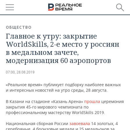
РЕГИОНЫ
ОБЩЕСТВО
Главное к утру: закрытие
БАШКОРТОСТАН
НОВОСТИ
WorldSkills, 2-е место у россиян
ТАТАРСТАН
АНАЛИТИКА
в медальном зачете,
модернизация 60 аэропортов
УДМУРТИЯ
НОВОСТИ АНАЛИТИКИ
ЭКОНОМИКА
07:00, 28.08.2019
ДЕКЛАРАЦИИ О ДОХОДАХ
НОВОСТИ ЭКОНОМИКИ
ПРОМЫШЛЕННОСТЬ
«Реальное время» публикует подборку наиболее важных
КОРОЛИ ГОСЗАКАЗА ПФО
ФИНАНСЫ
НОВОСТИ
НЕДВИЖИМОСТЬ
и интересных новостей на утро среды, 28 августа.
ПРОМЫШЛЕННОСТИ
ВУЗЫ ТАТАРСТАНА
БАНКИ
НОВОСТИ НЕДВИЖИМОСТИ
АВТО
В Казани на стадионе «Казань Арена»
прошла
церемония
АГРОПРОМ
закрытия 45-го мирового чемпионата по
профессиональному мастерству WorldSkills 2019.
КОМУ ПРИНАДЛЕЖАТ
БЮДЖЕТ
НОВОСТИ АВТО
БИЗНЕС
ТОРГОВЫЕ ЦЕНТРЫ
МАШИНОСТРОЕНИЕ
ТАТАРСТАНА
Национальная сборная России
завоевала
14 золотых, 4
ИНВЕСТИЦИИ
НОВОСТИ БИЗНЕСА
ТЕХНОЛОГИИ
серебряные, 4 бронзовые медали и 25 медальонов за