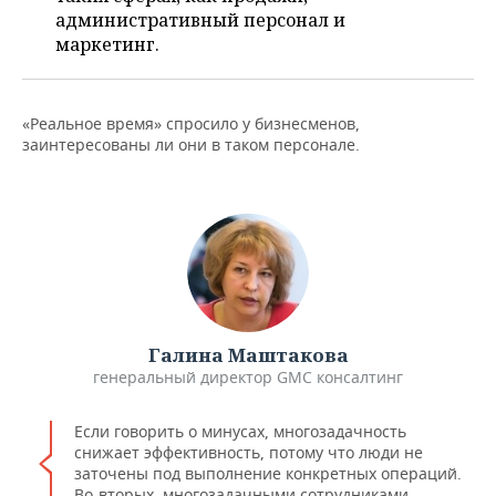
НЕФТЕХИМИЯ
административный персонал и
РОЗНИЧНАЯ ТОРГОВЛЯ
НОВОСТИ ТЕХНОЛОГИЙ
МЕРОПРИЯТИЯ
маркетинг.
НЕФТЬ
ТРАНСПОРТ
IT
НОВОСТИ МЕРОПРИЯТИЙ
СПОРТ
ОПК
«Реальное время» спросило у бизнесменов,
УСЛУГИ
МЕДИА
ВЫЕЗДНАЯ РЕДАКЦИЯ
НОВОСТИ СПОРТА
ОБЩЕСТВО
заинтересованы ли они в таком персонале.
ЭНЕРГЕТИКА
ТЕЛЕКОММУНИКАЦИИ
БИЗНЕС-БРАНЧИ
ФУТБОЛ
НОВОСТИ ОБЩЕСТВА
ФОТОГАЛЕРЕЯ
ONLINE-КОНФЕРЕНЦИИ
ХОККЕЙ
ВЛАСТЬ
СЮЖЕТЫ
ОТКРЫТАЯ ЛЕКЦИЯ
БАСКЕТБОЛ
ИНФРАСТРУКТУРА
СПРАВОЧНИК
ВОЛЕЙБОЛ
ИСТОРИЯ
СПИСОК ПЕРСОН
ПОЛНАЯ ВЕРСИЯ
Галина Маштакова
генеральный директор GMC консалтинг
КИБЕРСПОРТ
КУЛЬТУРА
СПИСОК КОМПАНИЙ
Если говорить о минусах, многозадачность
ФИГУРНОЕ КАТАНИЕ
МЕДИЦИНА
снижает эффективность, потому что люди не
заточены под выполнение конкретных операций.
Во-вторых, многозадачными сотрудниками