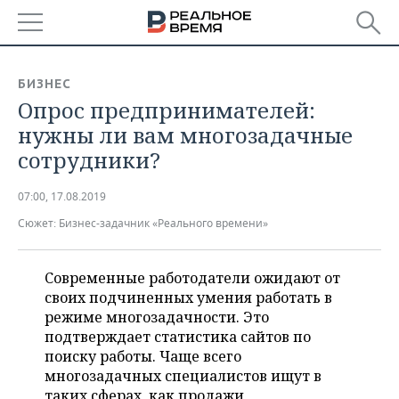
РЕГИОНЫ
БИЗНЕС
Опрос предпринимателей:
БАШКОРТОСТАН
НОВОСТИ
нужны ли вам многозадачные
ТАТАРСТАН
АНАЛИТИКА
сотрудники?
УДМУРТИЯ
НОВОСТИ АНАЛИТИКИ
ЭКОНОМИКА
07:00, 17.08.2019
Сюжет:
Бизнес-задачник «Реального времени»
ДЕКЛАРАЦИИ О ДОХОДАХ
НОВОСТИ ЭКОНОМИКИ
ПРОМЫШЛЕННОСТЬ
КОРОЛИ ГОСЗАКАЗА ПФО
ФИНАНСЫ
НОВОСТИ
НЕДВИЖИМОСТЬ
Современные работодатели ожидают от
ПРОМЫШЛЕННОСТИ
своих подчиненных умения работать в
ВУЗЫ ТАТАРСТАНА
БАНКИ
НОВОСТИ НЕДВИЖИМОСТИ
АВТО
режиме многозадачности. Это
АГРОПРОМ
подтверждает статистика сайтов по
КОМУ ПРИНАДЛЕЖАТ
БЮДЖЕТ
НОВОСТИ АВТО
БИЗНЕС
поиску работы. Чаще всего
ТОРГОВЫЕ ЦЕНТРЫ
МАШИНОСТРОЕНИЕ
многозадачных специалистов ищут в
ТАТАРСТАНА
ИНВЕСТИЦИИ
НОВОСТИ БИЗНЕСА
ТЕХНОЛОГИИ
таких сферах, как продажи,