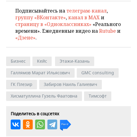
Подписывайтесь на
телеграм-канал
,
группу «ВКонтакте»
,
канал в MAX
и
страницу в «Одноклассниках»
«Реального
времени». Ежедневные видео на
Rutube
и
«Дзене»
.
Бизнес
Кейс
Этажи-Казань
Галлямов Марат Ильясович
GMC consulting
ГК Плезир
Забиров Наиль Галиевич
Хисматуллина Гузель Фаатовна
Тимсофт
Поделитесь в соцсетях