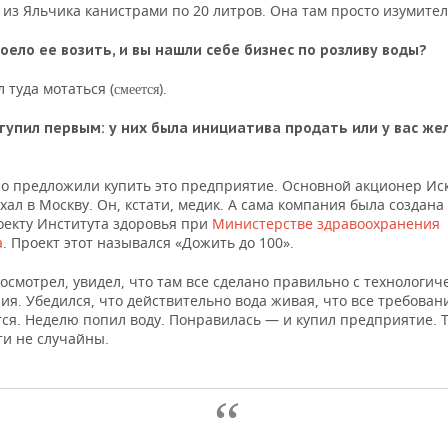
 из Яльчика канистрами по 20 литров. Она там просто изумител
оело ее возить, и вы нашли себе бизнес по розливу воды?
л туда мотаться (
).
смеется
тупил первым: у них была инициатива продать или у вас же
о предложили купить это предприятие. Основной акционер Ис
хал в Москву. Он, кстати, медик. А сама компания была создана
оекту Института здоровья при
Министерстве здравоохранения
а
. Проект этот назывался «Дожить до 100».
осмотрел, увидел, что там все сделано правильно с технологич
ия. Убедился, что действительно вода живая, что все требован
ся. Неделю попил воду. Понравилась — и купил предприятие. Т
ти не случайны.