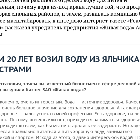
ину. Зачем разливать отдельно воду для питья и
ения, почему вода из-под крана лучше той, что прод
орах спальных районов, и зачем развивать компанию 
ее масштабировать, в интервью интернет-газете «Реа
» рассказал учредитель предприятия «Живая вода» А
м.
И 20 ЛЕТ ВОЗИЛ ВОДУ ИЗ ЯЛЬЧИКА
СТРАМИ
ртазович, зачем вы, известный бизнесмен в сфере деловой а
д выкупили бизнес ЗАО «Живая вода»?
 конечно, очень интересный. Вода — источник здоровья. Качес
 очень большое значение для сохранения здоровья. А так как 
здоровье — залог успеха в моей профессии. Есть здоровье, ты л
шь. Поэтому, хочешь или нет, приходится заниматься здоровье
риходит ко всем, как бы мы ни старались ее задержать. Но зад
 если правильно питаться и пить хорошую воду, заниматься
кой и спортом. Исходя из этого, я давно интересуюсь водой. П