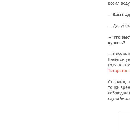
возил воду
— Вам над
— Да, уста
— Кто выс
купить?
— Случайн
Валитов уе
году по пр
Татарстан
Съездил, п
точки зрен
соблюдают
случайнос