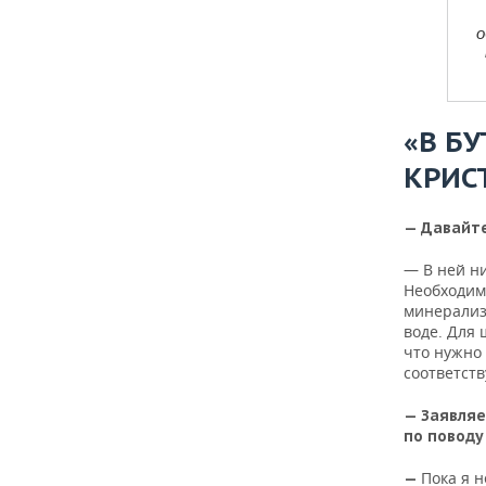
о
«В Б
КРИС
— Давайте
— В ней н
Необходим
минерализа
воде. Для 
что нужно 
соответст
— Заявляе
по поводу
Пока я н
—