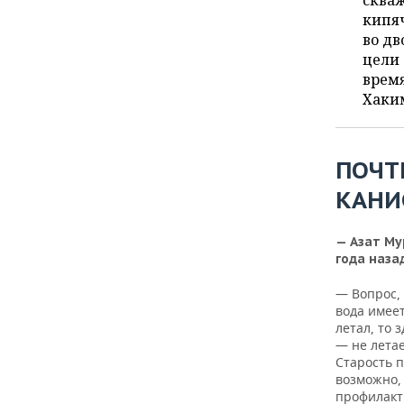
скваж
ВОДНЫЕ ВИДЫ СПОРТА
ОБРАЗОВАНИЕ
кипяч
во дв
ХОККЕЙ С МЯЧОМ
ПРОИСШЕСТВИЯ
цели 
время
Хаки
ПОЧТ
КАНИ
— Азат Му
года наза
— Вопрос,
вода имеет
летал, то 
— не летае
Старость п
возможно,
профилакти