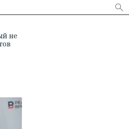
ый не
тов