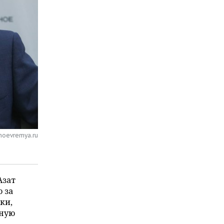
noevremya.ru
Азат
 за
ки,
ьную