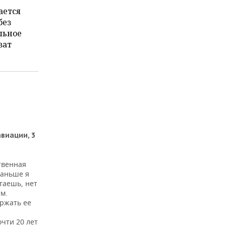
ается
без
льное
зат
виации, 3
твенная
раньше я
етаешь, нет
м.
ержать ее
очти 20 лет