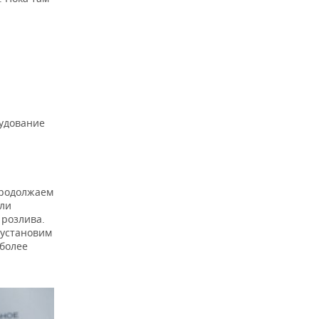
удование
продолжаем
сли
 розлива.
 установим
 более