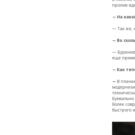
пролив иде
— На како
— Так же, 
— Во скол
— Бурение
еще приме
— Как теп
В плана
—
модернизи
техническ
Буквально
более сов
быстрого и