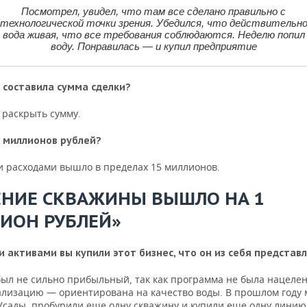
Посмотрел, увидел, что там все сделано правильно с
технологической точки зрения. Убедился, что действительн
вода живая, что все требования соблюдаются. Неделю попил
воду. Понравилась — и купил предприятие
 составила сумма сделки?
 раскрыть сумму.
0 миллионов рублей?
и расходами вышло в пределах 15 миллионов.
ЕНИЕ СКВАЖИНЫ ВЫШЛО НА 1
ИОН РУБЛЕЙ»
и активами вы купили этот бизнес, что он из себя представ
был не сильно прибыльный, так как программа не была нацелен
лизацию — ориентирована на качество воды. В прошлом году 
 Усады, пробурили еще одну скважину и купили еще одну линию