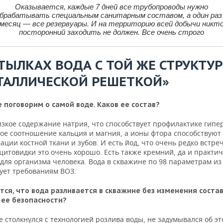
Оказывается, каждые 7 дней все трубопроводы нужно
брабатывать специальным санитарным составом, а один раз
месяц — все резервуары. И на территорию всей добычи никт
посторонний заходить не должен. Все очень строго
УТЫЛКАХ ВОДА С ТОЙ ЖЕ СТРУКТУ
ТАЛЛИЧЕСКОЙ РЕШЕТКОЙ»
 поговорим о самой воде. Каков ее состав?
изкое содержание натрия, что способствует профилактике гипе
ое соотношение кальция и магния, а ионы фтора способствуют
ции костной ткани и зубов. И есть йод, что очень редко встре
щитовидки это очень хорошо. Есть также кремний, да и практич
для организма человека. Вода в скважине по 98 параметрам из
вует требованиям ВОЗ.
тся, что вода разливается в скважине без изменения состав
 ее безопасности?
е столкнулся с технологией розлива воды, не задумывался об эт