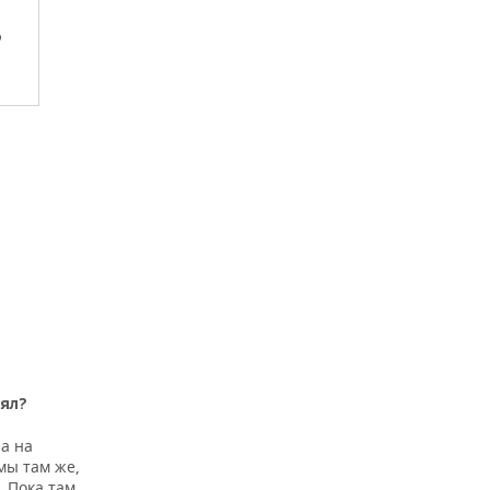
о
лял?
а на
мы там же,
. Пока там