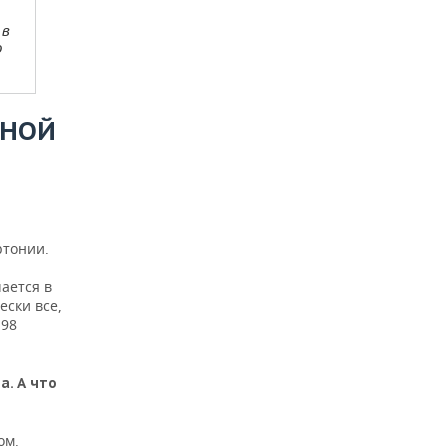
 в
о
РНОЙ
ртонии.
чается в
ески все,
 98
а. А что
ом.