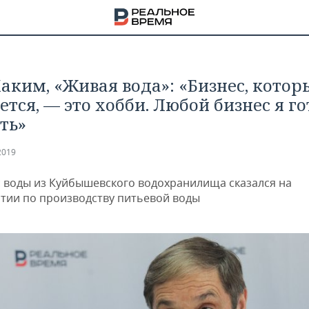
Хаким, «Живая вода»: «Бизнес, котор
ется, — это хобби. Любой бизнес я го
ть»
2019
с воды из Куйбышевского водохранилища сказался на
тии по производству питьевой воды
НА