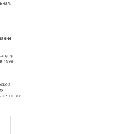
ьная.
лание
кандер
 в 1998
еской
ия
ак что все