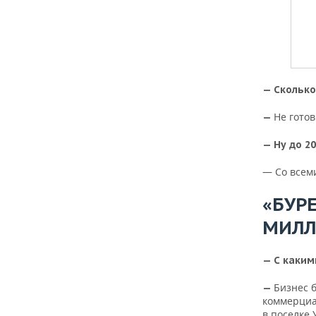
— Сколько
Не готов
—
— Ну до 2
— Со всем
«БУР
МИЛЛ
— С каким
Бизнес 
—
коммерциа
в поселке