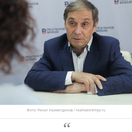
Фото: Ринат Назметдинов / realnoevremya.ru