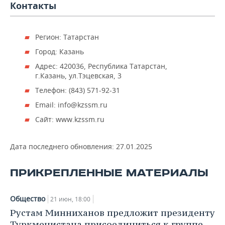
ВОДНЫЕ ВИДЫ СПОРТА
ОБРАЗОВАНИЕ
Контакты
ХОККЕЙ С МЯЧОМ
ПРОИСШЕСТВИЯ
Регион: Татарстан
Город: Казань
Адрес: 420036, Республика Татарстан,
г.Казань, ул.Тэцевская, 3
Телефон: (843) 571-92-31
Email: info@kzssm.ru
Сайт: www.kzssm.ru
Дата последнего обновления:
27.01.2025
ПРИКРЕПЛЕННЫЕ МАТЕРИАЛЫ
Общество
21 июн, 18:00
Рустам Минниханов предложит президенту
Туркменистана присоединиться к группе