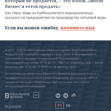
который не продается, — это хобби. Любой
бизнес я готов продать»
Как сброс воды из Куйбышевского водохранилища
сказался на предприятии по производству питьевой воды
Если вы нашли ошибку,
напишите нам
© 2015 - 2026 Сетевое издание «Реальное время» Зарегистрировано
Федеральной службой по надзору в сфере связи, информационных
технологий и массовых коммуникаций (Роскомнадзор) –
регистрационный номер ЭЛ № ФС 77 - 79627 от 18 декабря 2020 г. (ранее
свидетельство Эл № ФС 77-59331 от 18 сентября 2014 г.)
Использование материалов Реального Времени разрешено только с
предварительного согласия правообладателей, упоминание сайта и
прямая гиперссылка обязательны при частичном или полном
воспроизведении материалов.
18+
RU
EN
РЕДАКЦИЯ