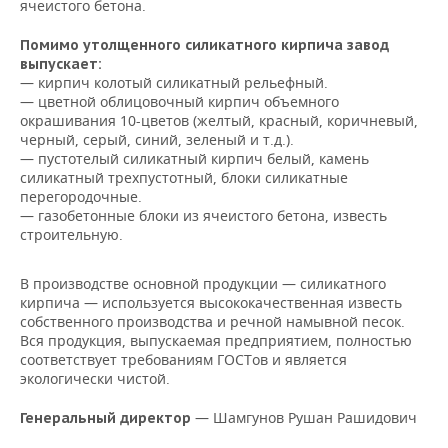
ячеистого бетона.
НЕФТЕХИМИЯ
РОЗНИЧНАЯ ТОРГОВЛЯ
НОВОСТИ ТЕХНОЛОГИЙ
МЕРОПРИЯТИЯ
Помимо утолщенного силикатного кирпича завод
НЕФТЬ
выпускает:
— кирпич колотый силикатный рельефный.
ТРАНСПОРТ
IT
НОВОСТИ МЕРОПРИЯТИЙ
СПОРТ
ОПК
— цветной облицовочный кирпич объемного
окрашивания 10-цветов (желтый, красный, коричневый,
УСЛУГИ
МЕДИА
ВЫЕЗДНАЯ РЕДАКЦИЯ
НОВОСТИ СПОРТА
ОБЩЕСТВО
черный, серый, синий, зеленый и т.д.).
ЭНЕРГЕТИКА
— пустотелый силикатный кирпич белый, камень
ТЕЛЕКОММУНИКАЦИИ
БИЗНЕС-БРАНЧИ
ФУТБОЛ
НОВОСТИ ОБЩЕСТВА
ФОТОГАЛЕРЕЯ
силикатный трехпустотный, блоки силикатные
перегородочные.
— газобетонные блоки из ячеистого бетона, известь
ONLINE-КОНФЕРЕНЦИИ
ХОККЕЙ
ВЛАСТЬ
СЮЖЕТЫ
строительную.
ОТКРЫТАЯ ЛЕКЦИЯ
БАСКЕТБОЛ
ИНФРАСТРУКТУРА
СПРАВОЧНИК
В производстве основной продукции — силикатного
кирпича — используется высококачественная известь
ВОЛЕЙБОЛ
ИСТОРИЯ
СПИСОК ПЕРСОН
ПОЛНАЯ ВЕРСИЯ
собственного производства и речной намывной песок.
Вся продукция, выпускаемая предприятием, полностью
КИБЕРСПОРТ
КУЛЬТУРА
СПИСОК КОМПАНИЙ
соответствует требованиям ГОСТов и является
экологически чистой.
ФИГУРНОЕ КАТАНИЕ
МЕДИЦИНА
— Шамгунов Рушан Рашидович
Генеральный директор