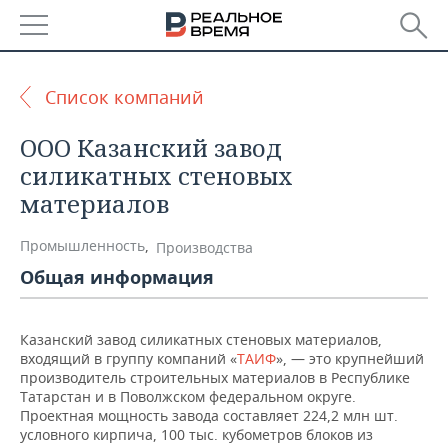
РЕГИОНЫ
Список компаний
БАШКОРТОСТАН
НОВОСТИ
ООО Казанский завод
ТАТАРСТАН
АНАЛИТИКА
силикатных стеновых
материалов
УДМУРТИЯ
НОВОСТИ АНАЛИТИКИ
ЭКОНОМИКА
Промышленность
,
Производства
ДЕКЛАРАЦИИ О ДОХОДАХ
НОВОСТИ ЭКОНОМИКИ
ПРОМЫШЛЕННОСТЬ
Общая информация
КОРОЛИ ГОСЗАКАЗА ПФО
ФИНАНСЫ
НОВОСТИ
НЕДВИЖИМОСТЬ
ПРОМЫШЛЕННОСТИ
Казанский завод силикатных стеновых материалов,
ВУЗЫ ТАТАРСТАНА
БАНКИ
НОВОСТИ НЕДВИЖИМОСТИ
АВТО
входящий в группу компаний «
ТАИФ
», — это крупнейший
АГРОПРОМ
производитель строительных материалов в Республике
КОМУ ПРИНАДЛЕЖАТ
БЮДЖЕТ
НОВОСТИ АВТО
БИЗНЕС
Татарстан и в Поволжском федеральном округе.
ТОРГОВЫЕ ЦЕНТРЫ
МАШИНОСТРОЕНИЕ
Проектная мощность завода составляет 224,2 млн шт.
ТАТАРСТАНА
условного кирпича, 100 тыс. кубометров блоков из
ИНВЕСТИЦИИ
НОВОСТИ БИЗНЕСА
ТЕХНОЛОГИИ