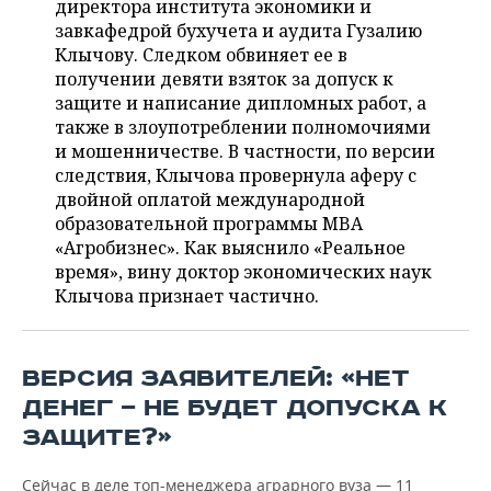
директора института экономики и
НЕФТЕХИМИЯ
завкафедрой бухучета и аудита Гузалию
РОЗНИЧНАЯ ТОРГОВЛЯ
НОВОСТИ ТЕХНОЛОГИЙ
МЕРОПРИЯТИЯ
Клычову. Следком обвиняет ее в
НЕФТЬ
получении девяти взяток за допуск к
ТРАНСПОРТ
IT
НОВОСТИ МЕРОПРИЯТИЙ
СПОРТ
защите и написание дипломных работ, а
ОПК
также в злоупотреблении полномочиями
УСЛУГИ
МЕДИА
ВЫЕЗДНАЯ РЕДАКЦИЯ
НОВОСТИ СПОРТА
ОБЩЕСТВО
и мошенничестве. В частности, по версии
ЭНЕРГЕТИКА
следствия, Клычова провернула аферу с
ТЕЛЕКОММУНИКАЦИИ
БИЗНЕС-БРАНЧИ
ФУТБОЛ
НОВОСТИ ОБЩЕСТВА
ФОТОГАЛЕРЕЯ
двойной оплатой международной
образовательной программы MBA
ONLINE-КОНФЕРЕНЦИИ
ХОККЕЙ
ВЛАСТЬ
СЮЖЕТЫ
«Агробизнес». Как выяснило «Реальное
время», вину доктор экономических наук
ОТКРЫТАЯ ЛЕКЦИЯ
БАСКЕТБОЛ
ИНФРАСТРУКТУРА
СПРАВОЧНИК
Клычова признает частично.
ВОЛЕЙБОЛ
ИСТОРИЯ
СПИСОК ПЕРСОН
ПОЛНАЯ ВЕРСИЯ
ВЕРСИЯ ЗАЯВИТЕЛЕЙ: «НЕТ
КИБЕРСПОРТ
КУЛЬТУРА
СПИСОК КОМПАНИЙ
ДЕНЕГ — НЕ БУДЕТ ДОПУСКА К
ЗАЩИТЕ?»
ФИГУРНОЕ КАТАНИЕ
МЕДИЦИНА
Сейчас в деле топ-менеджера аграрного вуза — 11