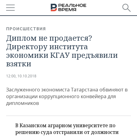
РЕГИОНЫ
ПРОИСШЕСТВИЯ
Диплом не продается?
БАШКОРТОСТАН
НОВОСТИ
Директору института
ТАТАРСТАН
АНАЛИТИКА
экономики КГАУ предъявили
взятки
УДМУРТИЯ
НОВОСТИ АНАЛИТИКИ
ЭКОНОМИКА
12:00, 10.10.2018
ДЕКЛАРАЦИИ О ДОХОДАХ
НОВОСТИ ЭКОНОМИКИ
ПРОМЫШЛЕННОСТЬ
Заслуженного экономиста Татарстана обвиняют в
КОРОЛИ ГОСЗАКАЗА ПФО
ФИНАНСЫ
НОВОСТИ
НЕДВИЖИМОСТЬ
организации коррупционного конвейера для
ПРОМЫШЛЕННОСТИ
дипломников
ВУЗЫ ТАТАРСТАНА
БАНКИ
НОВОСТИ НЕДВИЖИМОСТИ
АВТО
АГРОПРОМ
КОМУ ПРИНАДЛЕЖАТ
БЮДЖЕТ
НОВОСТИ АВТО
БИЗНЕС
ТОРГОВЫЕ ЦЕНТРЫ
МАШИНОСТРОЕНИЕ
В Казанском аграрном университете по
ТАТАРСТАНА
решению суда отстранили от должности
ИНВЕСТИЦИИ
НОВОСТИ БИЗНЕСА
ТЕХНОЛОГИИ