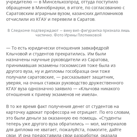
учредителю — в Минсельхозпрод, оттуда поступило
обращение в Минобрнауки, в итоге, по согласованию с
Саратовским аграрным вузом, казанских дипломников
отчислили из КГАУ и перевели в Саратов.
В Следкоме подтверждают — вину вип-фигурантка признала лишь
частично. Фото Ирины Плотниковой
— То есть юридически отношения завкафедрой
Клычовой и студентов прекратились. Им были
назначены научные руководители из Саратова,
принимавшая экзамены госкомиссия тоже была из
другого вуза, ну и дипломы гособразца они тоже
получали саратовские, — рассказывает защитник,
уверяя, на очных ставках руководство дружественного
КГАУ вуза однозначно заявило — «Клычова никакого
отношения к приему экзаменов не имела».
В то же время факт получения денег от студентов на
карточку адвокат профессора не отрицает. По его словам,
это были деньги за оказанную ею помощь. «Студенты
теперь уже другого вуза обратились — мол, материалов
для диплома не хватает, пожалуйста, помогите, дайте
свои. И она предоставила свои разработки, оказала