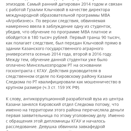
ВОДНЫЕ ВИДЫ СПОРТА
ОБРАЗОВАНИЕ
эпизодов. Самый ранний датирован 2014 годом и связан
с работой Гузалии Клычовой в качестве директора
ХОККЕЙ С МЯЧОМ
ПРОИСШЕСТВИЯ
международной образовательной программы MBA
«Агробизнес». По версии следствия, обвиняемая
намеренно ввела в заблуждение одну из студенток,
убедив, что обучение по программе MBA платное и
обойдется в 180 тысяч рублей. Первый транш 90 тысяч,
как полагает следствие, был передан Клычовой прямо в
здании Казанского государственного аграрного
университета осенью 2014 года, второй в 2016 году.
Между тем, обучение данной студентки уже было
оплачено Минсельхозпродом РТ на основании
госконтракта с КГАУ. Действия руководителя в
следственном отделе по Кировскому району Казани
Следкома по РТ квалифицировали как мошенничество в
крупном размере (ч.3 ст. 159 УК РФ).
К слову, антикоррупционной разработкой вуза из центра
Казани занялся Кировский отдел Следкома потому, что
именно на территории этого района перечисляла деньги
первая заявительница по этому уголовному делу. Именно
с обращения этой дипломницы КГАУ и началось
расследование. Девушка обвинила завкафедрой