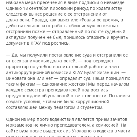
избрана мера пресечения в виде подписки о невыезде.
Однако 18 сентября Кировский райсуд по ходатайству
следствия вынес решение о ее отстранении от
должности. Правда, как выяснило «Реальное время», в
действительности от работы обвиняемую во взятках
отстранили позже — отправленный по почте судебный
акт вузом получен не был, пришлось отвозить и вручать
документ в КГАУ под роспись.
— Да, мы получили постановление суда и отстранили ее
от всех занимаемых должностей, — подтверждает
проректор по учебно-воспитательной работе и член
антикоррупционной комиссии КГАУ Булат Зиганшин. —
Виновата она или нет — определит суд. Наша позиция по
таким фактам — однозначно жесткая! Мы перед началом
каждого семестра преподавателей под роспись
предупреждаем об уголовной ответственности. Пытаемся
создать условия, чтобы не было коррупционной
составляющей между педагогом и студентом.
Одной из мер противодействия является прием зачетов
и экзаменов не лично преподавателем, а комиссией. На
сайте вуза после выдержек из Уголовного кодекса в части
ответственности за получение и дачу взятки