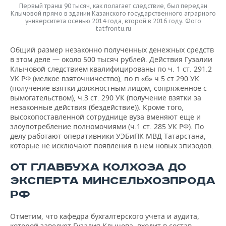
Первый транш 90 тысяч, как полагает следствие, был передан
Клычовой прямо в здании Казанского государственного аграрного
университета осенью 2014 года, второй в 2016 году. Фото
tatfrontu.ru
Общий размер незаконно полученных денежных средств
в этом деле — около 500 тысяч рублей. Действия Гузалии
Клычовой следствием квалифицированы по ч. 1 ст. 291.2
УК РФ (мелкое взяточничество), по п.«б» ч.5 ст.290 УК
(получение взятки должностным лицом, сопряженное с
вымогательством), ч.3 ст. 290 УК (получение взятки за
незаконные действия (бездействие)). Кроме того,
высокопоставленной сотруднице вуза вменяют еще и
злоупотребление полномочиями (ч.1 ст. 285 УК РФ). По
делу работают оперативники УЭБиПК МВД Татарстана,
которые не исключают появления в нем новых эпизодов.
ОТ ГЛАВБУХА КОЛХОЗА ДО
ЭКСПЕРТА МИНСЕЛЬХОЗПРОДА
РФ
Отметим, что кафедра бухгалтерского учета и аудита,
которой заведует Гузалия Клычова, входит в состав