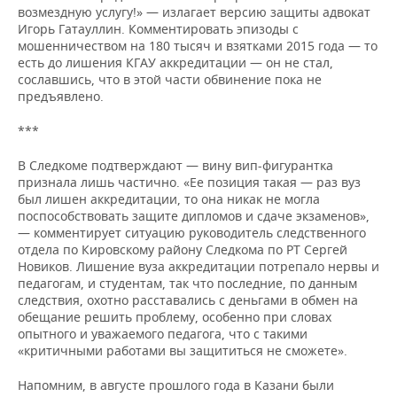
возмездную услугу!» — излагает версию защиты адвокат
Игорь Гатауллин. Комментировать эпизоды с
мошенничеством на 180 тысяч и взятками 2015 года — то
есть до лишения КГАУ аккредитации — он не стал,
сославшись, что в этой части обвинение пока не
предъявлено.
***
В Следкоме подтверждают — вину вип-фигурантка
признала лишь частично. «Ее позиция такая — раз вуз
был лишен аккредитации, то она никак не могла
поспособствовать защите дипломов и сдаче экзаменов»,
— комментирует ситуацию руководитель следственного
отдела по Кировскому району Следкома по РТ Сергей
Новиков. Лишение вуза аккредитации потрепало нервы и
педагогам, и студентам, так что последние, по данным
следствия, охотно расставались с деньгами в обмен на
обещание решить проблему, особенно при словах
опытного и уважаемого педагога, что с такими
«критичными работами вы защититься не сможете».
Напомним, в августе прошлого года в Казани были