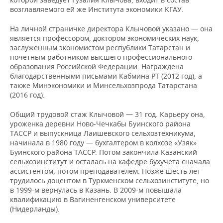
возглавляемого ей же Института экономики КГАУ.
На личной страничке директора Клычовой указано — она
является профессором, доктором экономических наук,
заслуженным экономистом республики Татарстан и
почетным работником высшего профессионального
образования Российской Федерации. Награждена
благодарственными письмами Кабмина РТ (2012 год), а
также Минэкономики и Минсельхозпрода Татарстана
(2016 год).
Общий трудовой стаж Клычовой — 31 год. Карьеру она,
уроженка деревни Ново-Чечкабы Буинского района
ТАССР и выпускница Лаишевского сельхозтехникума,
начинала в 1980 году — бухгалтером в колхозе «Узяк»
Буинского района ТАССР. Потом закончила Казанский
сельхозинститут и осталась на кафедре бухучета сначала
ассистентом, потом преподавателем. Позже шесть лет
трудилось доцентом в Туркменском сельхозинституте, но
в 1999-м вернулась в Казань. В 2009-м повышала
квалификацию в Вагиненгенском университете
(Нидерланды).