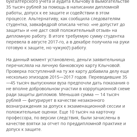
бухгалтерского учета и аудита Клычову в вымогательстве
35 тысяч рублей за помощь в написании дипломной
работы, допуск к ее защите и содействии в этом
процессе. Альтернативу, как сообщила следователям
студентка, завкафедрой описала четко: «не допустит до
защиты» и «не даст свой положительный отзыв» на
дипломную работу. В итоге требуемую сумму студентка
перевела в августе 2017-го, а в декабре получила на руки
готовую к защите, но чужую(!) работу.
На данный момент установлено, деньги заявительница
перечисляла на личную банковскую карту Клычовой.
Проверка поступлений на ту же карту добавила делу еще
несколько эпизодов 2015—2017 годов. Переводившие 35
—45 тысяч выпускники вуза предпочли дать показания о
не вполне добровольном участии в коррупционной схеме
ради защиты дипломов. Меньшая сумма — 14 тысяч
рублей — фигурирует в качестве незаконного
вознаграждения за допуск к экзаменационной сессии и
положительные оценки. Еще 10 тысяч на карточку
профессора, по версии следствия, были зачислены в
качестве взятки за отчет по преддипломной практике и
допуск к защите.