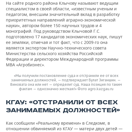
На сайте родного района Клычову называют ведущим
специалистом в своей области, «известным ученым и
педагогом, внесшим значительный вклад в разработку
приоритетных направлений аграрно-экономической
науки», автором более 150 научных трудов и 4
монографий. Под руководством Клычовой Г.С.
подготовлено 17 кандидатов экономических наук, пишут
ее земляки, отмечая и тот факт, что с 2009-го она
является экспертом Научно-технического совета
Министерства сельского хозяйства Российской
Федерации и директором Международной программы
MBA «Агробизнес».
«Мы получили постановление суда и отстранили ее от всех
занимаемых должностей, — подтверждает Булат Зиганшин. —
Виновата она или нет — определит суд. Наша позиция по таким
фактам — однозначно жесткая!» Фото agro.kazgau.ru
КГАУ: «ОТСТРАНИЛИ ОТ ВСЕХ
ЗАНИМАЕМЫХ ДОЛЖНОСТЕЙ»
Как сообщили «Реальному времени» в Следкоме, в
отношении обвиняемой из КГАУ — матери двух детей —