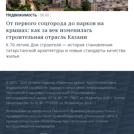
Недвижимость
08:00
От первого соцгорода до парков на
крышах: как за век изменилась
строительная отрасль Казани
К 70-летию Дня строителя — история становления
татарстанской архитектуры и новые стандарты качества
жилья
© 2015 - 2026 Сетевое издание «Реальное время» Зарегистрировано
Федеральной службой по надзору в сфере связи, информационных
технологий и массовых коммуникаций (Роскомнадзор) –
регистрационный номер ЭЛ № ФС 77 - 79627 от 18 декабря 2020 г. (ранее
свидетельство Эл № ФС 77-59331 от 18 сентября 2014 г.)
Использование материалов Реального Времени разрешено только с
предварительного согласия правообладателей, упоминание сайта и
прямая гиперссылка обязательны при частичном или полном
воспроизведении материалов.