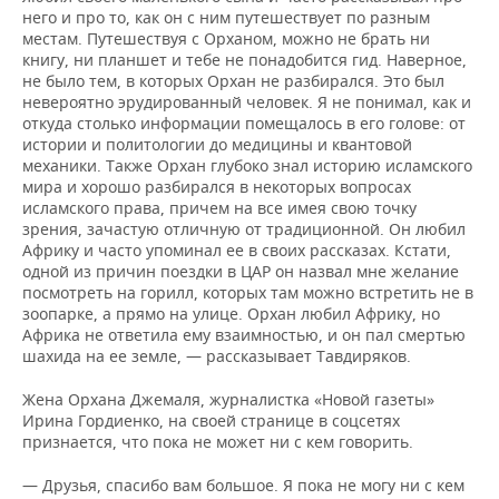
него и про то, как он с ним путешествует по разным
местам. Путешествуя с Орханом, можно не брать ни
книгу, ни планшет и тебе не понадобится гид. Наверное,
не было тем, в которых Орхан не разбирался. Это был
невероятно эрудированный человек. Я не понимал, как и
откуда столько информации помещалось в его голове: от
истории и политологии до медицины и квантовой
механики. Также Орхан глубоко знал историю исламского
мира и хорошо разбирался в некоторых вопросах
исламского права, причем на все имея свою точку
зрения, зачастую отличную от традиционной. Он любил
Африку и часто упоминал ее в своих рассказах. Кстати,
одной из причин поездки в ЦАР он назвал мне желание
посмотреть на горилл, которых там можно встретить не в
зоопарке, а прямо на улице. Орхан любил Африку, но
Африка не ответила ему взаимностью, и он пал смертью
шахида на ее земле, — рассказывает Тавдиряков.
Жена Орхана Джемаля, журналистка «Новой газеты»
Ирина Гордиенко, на своей странице в соцсетях
признается, что пока не может ни с кем говорить.
— Друзья, спасибо вам большое. Я пока не могу ни с кем