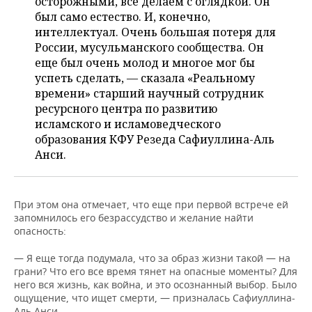
осторожными, все делаем с оглядкой. Он
был само естество. И, конечно,
интеллектуал. Очень большая потеря для
России, мусульманского сообщества. Он
еще был очень молод и многое мог бы
успеть сделать, — сказала «Реальному
времени» старший научный сотрудник
ресурсного центра по развитию
исламского и исламоведческого
образования КФУ Резеда Сафиуллина-Аль
Анси.
При этом она отмечает, что еще при первой встрече ей
запомнилось его безрассудство и желание найти
опасность:
— Я еще тогда подумала, что за образ жизни такой — на
грани? Что его все время тянет на опасные моменты? Для
него вся жизнь, как война, и это осознанный выбор. Было
ощущение, что ищет смерти, — призналась Сафиуллина-
Аль Анси.