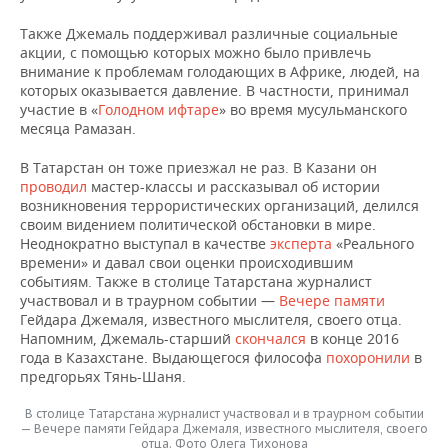
ВОДНЫЕ ВИДЫ СПОРТА
ОБРАЗОВАНИЕ
Также Джемаль поддерживал различные социальные
ХОККЕЙ С МЯЧОМ
ПРОИСШЕСТВИЯ
акции, с помощью которых можно было привлечь
внимание к проблемам голодающих в Африке, людей, на
которых оказывается давление. В частности, принимал
участие в «
Голодном ифтаре
» во время мусульманского
месяца Рамазан.
В Татарстан он тоже приезжал не раз. В Казани он
проводил
мастер-классы и рассказывал об истории
возникновения террористических организаций, делился
своим видением политической обстановки в мире.
Неоднократно выступал в качестве
эксперта
«Реального
времени» и давал свои оценки происходившим
событиям. Также в столице Татарстана журналист
участвовал и в траурном событии —
Вечере памяти
Гейдара Джемаля, известного мыслителя, своего отца.
Напомним, Джемаль-старший
скончался
в конце 2016
года в Казахстане. Выдающегося философа
похоронили
в
предгорьях Тянь-Шаня.
В столице Татарстана журналист участвовал и в траурном событии
— Вечере памяти Гейдара Джемаля, известного мыслителя, своего
отца. Фото Олега Тихонова