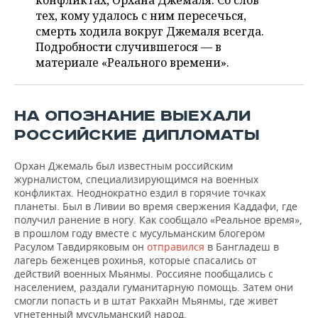
конфликтах, Орхана Джемаля. Со слов
НЕФТЕХИМИЯ
тех, кому удалось с ним пересечься,
РОЗНИЧНАЯ ТОРГОВЛЯ
НОВОСТИ ТЕХНОЛОГИЙ
МЕРОПРИЯТИЯ
смерть ходила вокруг Джемаля всегда.
НЕФТЬ
Подробности случившегося — в
ТРАНСПОРТ
IT
НОВОСТИ МЕРОПРИЯТИЙ
СПОРТ
материале «Реального времени».
ОПК
УСЛУГИ
МЕДИА
ВЫЕЗДНАЯ РЕДАКЦИЯ
НОВОСТИ СПОРТА
ОБЩЕСТВО
ЭНЕРГЕТИКА
НА ОПОЗНАНИЕ ВЫЕХАЛИ
ТЕЛЕКОММУНИКАЦИИ
БИЗНЕС-БРАНЧИ
ФУТБОЛ
НОВОСТИ ОБЩЕСТВА
ФОТОГАЛЕРЕЯ
РОССИЙСКИЕ ДИПЛОМАТЫ
ONLINE-КОНФЕРЕНЦИИ
ХОККЕЙ
ВЛАСТЬ
СЮЖЕТЫ
Орхан Джемаль был известным российским
журналистом, специализирующимся на военных
ОТКРЫТАЯ ЛЕКЦИЯ
БАСКЕТБОЛ
ИНФРАСТРУКТУРА
СПРАВОЧНИК
конфликтах. Неоднократно ездил в горячие точках
планеты. Был в Ливии во время свержения Каддафи, где
получил ранение в ногу. Как сообщало «Реальное время»,
ВОЛЕЙБОЛ
ИСТОРИЯ
СПИСОК ПЕРСОН
ПОЛНАЯ ВЕРСИЯ
в прошлом году вместе с мусульманским блогером
Расулом Тавдиряковым он
отправился
в Бангладеш в
КИБЕРСПОРТ
КУЛЬТУРА
СПИСОК КОМПАНИЙ
лагерь беженцев рохинья, которые спасались от
действий военных Мьянмы. Россияне пообщались с
населением, раздали гуманитарную помощь. Затем они
ФИГУРНОЕ КАТАНИЕ
МЕДИЦИНА
смогли попасть и в штат Ракхайн Мьянмы, где живет
угнетенный мусульманский народ.