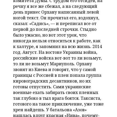
комитета Думы. С трудом его отсидев, на
речку я все же сбежал, а на следующий
день принес Орхану написанный левой
ногой текст. Он прочитал его, вздохнул,
сказал: «Садись», — и переписал все от
первой до последней строчки. Стыдно
было ужасно, но вот этот урок, что
никогда нельзя относиться к работе, как
к халтуре, я запомнил на всю жизнь. 2014
год. Август. На востоке Украины война,
российские войска вот-вот то ли возьмут,
то ли не возьмут Мариуполь. Орхану
звонят из Киева и говорят, что у самой
границы с Россией в плен попала группа
кировоградских десантников, но их
готовы отпустить. Сами украинские
военные ехать забирать своих пленных
так глубоко в тыл врага боятся. Таксиста,
готового на такое приключение, уже тоже
хрен найдешь. У батальона «Азов»
нашлась вдруг красная «Нива», почему-