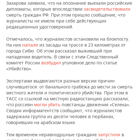
Захарова заявила, что на опознание выехали российские
дипломаты, которые впоследствии
засвидетельствовали
смерть граждан РФ. При этом пришло сообщение, что
журналисты не имели при себе действующих
редакционных удостоверений.
Отмечалось, что журналистов остановили на блокпосту.
На них
напали
из засады на трассе в 23 километрах от
города Сибю. Об этом рассказал выживший при
нападении водитель. В связи с этим Следственный
комитет России
возбудил
уголовное дело по статье
«Убийство».
Экспертами выдвигаются разные версии причин
случившегося: от банального грабежа до мести за смерть
местного жителя и политического убийства. При этом в
ТАСС со ссылкой на местную радиостанцию рассказали,
что россиян
могли убить
повстанцы движения «Селека».
Сводки информагентств сообщают, что журналистов
задержала группа из десяти человек в тюрбанах,
говоривших на арабском языке.
Тем временем неравнодушные граждане
запустили
в