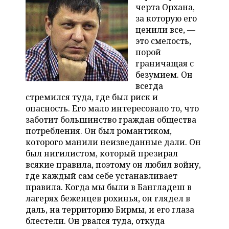
черта Орхана,
за которую его
ценили все, —
это смелость,
порой
граничащая с
безумием. Он
всегда
стремился туда, где был риск и
опасность. Его мало интересовало то, что
заботит большинство граждан общества
потребления. Он был романтиком,
которого манили неизведанные дали. Он
был нигилистом, который презирал
всякие правила, поэтому он любил войну,
где каждый сам себе устанавливает
правила. Когда мы были в Бангладеш в
лагерях беженцев рохинья, он глядел в
даль, на территорию Бирмы, и его глаза
блестели. Он рвался туда, откуда