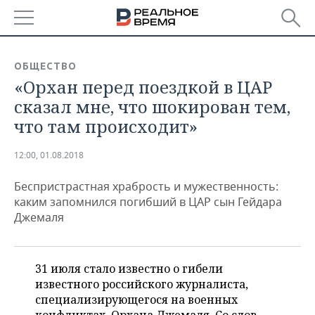
РЕГИОНЫ
ОБЩЕСТВО
«Орхан перед поездкой в ЦАР
БАШКОРТОСТАН
НОВОСТИ
сказал мне, что шокирован тем,
ТАТАРСТАН
АНАЛИТИКА
что там происходит»
УДМУРТИЯ
НОВОСТИ АНАЛИТИКИ
ЭКОНОМИКА
12:00, 01.08.2018
ДЕКЛАРАЦИИ О ДОХОДАХ
НОВОСТИ ЭКОНОМИКИ
ПРОМЫШЛЕННОСТЬ
Беспристрастная храбрость и мужественность:
каким запомнился погибший в ЦАР сын Гейдара
КОРОЛИ ГОСЗАКАЗА ПФО
ФИНАНСЫ
НОВОСТИ
НЕДВИЖИМОСТЬ
Джемаля
ПРОМЫШЛЕННОСТИ
ВУЗЫ ТАТАРСТАНА
БАНКИ
НОВОСТИ НЕДВИЖИМОСТИ
АВТО
АГРОПРОМ
31 июля стало известно о гибели
КОМУ ПРИНАДЛЕЖАТ
БЮДЖЕТ
НОВОСТИ АВТО
БИЗНЕС
известного российского журналиста,
ТОРГОВЫЕ ЦЕНТРЫ
МАШИНОСТРОЕНИЕ
ТАТАРСТАНА
специализирующегося на военных
ИНВЕСТИЦИИ
НОВОСТИ БИЗНЕСА
ТЕХНОЛОГИИ