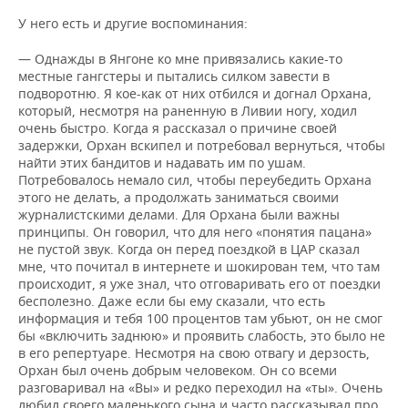
У него есть и другие воспоминания:
— Однажды в Янгоне ко мне привязались какие-то
местные гангстеры и пытались силком завести в
подворотню. Я кое-как от них отбился и догнал Орхана,
который, несмотря на раненную в Ливии ногу, ходил
очень быстро. Когда я рассказал о причине своей
задержки, Орхан вскипел и потребовал вернуться, чтобы
найти этих бандитов и надавать им по ушам.
Потребовалось немало сил, чтобы переубедить Орхана
этого не делать, а продолжать заниматься своими
журналистскими делами. Для Орхана были важны
принципы. Он говорил, что для него «понятия пацана»
не пустой звук. Когда он перед поездкой в ЦАР сказал
мне, что почитал в интернете и шокирован тем, что там
происходит, я уже знал, что отговаривать его от поездки
бесполезно. Даже если бы ему сказали, что есть
информация и тебя 100 процентов там убьют, он не смог
бы «включить заднюю» и проявить слабость, это было не
в его репертуаре. Несмотря на свою отвагу и дерзость,
Орхан был очень добрым человеком. Он со всеми
разговаривал на «Вы» и редко переходил на «ты». Очень
любил своего маленького сына и часто рассказывал про