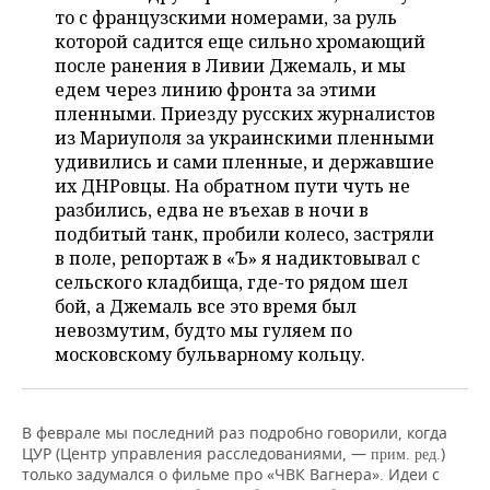
то с французскими номерами, за руль
которой садится еще сильно хромающий
после ранения в Ливии Джемаль, и мы
едем через линию фронта за этими
пленными. Приезду русских журналистов
из Мариуполя за украинскими пленными
удивились и сами пленные, и державшие
их ДНРовцы. На обратном пути чуть не
разбились, едва не въехав в ночи в
подбитый танк, пробили колесо, застряли
в поле, репортаж в «Ъ» я надиктовывал с
сельского кладбища, где-то рядом шел
бой, а Джемаль все это время был
невозмутим, будто мы гуляем по
московскому бульварному кольцу.
В феврале мы последний раз подробно говорили, когда
ЦУР (Центр управления расследованиями, —
)
прим. ред.
только задумался о фильме про «ЧВК Вагнера». Идеи с