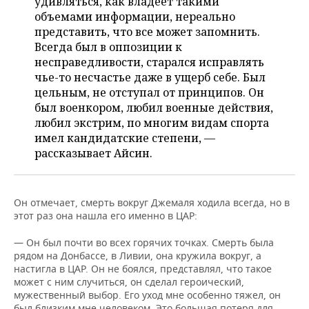
удивляться, как владеет такими
объемами информации, нереально
представить, что все может запомнить.
Всегда был в оппозиции к
несправедливости, старался исправлять
чье-то несчастье даже в ущерб себе. Был
цельным, не отступал от принципов. Он
был военкором, любил военные действия,
любил экстрим, по многим видам спорта
имел кандидатские степени, —
рассказывает Айсин.
Он отмечает, смерть вокруг Джемаля ходила всегда, но в
этот раз она нашла его именно в ЦАР:
— Он был почти во всех горячих точках. Смерть была
рядом на Донбассе, в Ливии, она кружила вокруг, а
настигла в ЦАР. Он не боялся, представлял, что такое
может с ним случиться, он сделал героический,
мужественный выбор. Его уход мне особенно тяжел, он
был близким мне человеком. Это большая потеря для