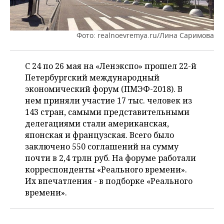
ВОДНЫЕ ВИДЫ СПОРТА
ОБРАЗОВАНИЕ
ХОККЕЙ С МЯЧОМ
ПРОИСШЕСТВИЯ
Фото: realnoevremya.ru/Лина Саримова
С 24 по 26 мая на «Ленэкспо» прошел 22-й
Петербургский международный
экономический форум (ПМЭФ-2018). В
нем приняли участие 17 тыс. человек из
143 стран, самыми представительными
делегациями стали американская,
японская и французская. Всего было
заключено 550 соглашений на сумму
почти в 2,4 трлн руб. На форуме работали
корреспонденты «Реального времени».
Их впечатления - в подборке «Реального
времени».