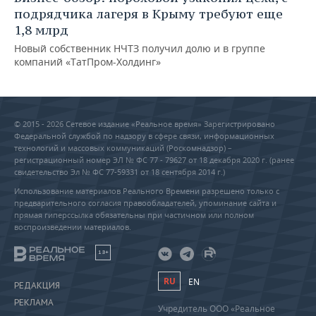
подрядчика лагеря в Крыму требуют еще
1,8 млрд
Новый собственник НЧТЗ получил долю и в группе
компаний «ТатПром-Холдинг»
© 2015 - 2026 Сетевое издание «Реальное время» Зарегистрировано
Федеральной службой по надзору в сфере связи, информационных
технологий и массовых коммуникаций (Роскомнадзор) –
регистрационный номер ЭЛ № ФС 77 - 79627 от 18 декабря 2020 г. (ранее
свидетельство Эл № ФС 77-59331 от 18 сентября 2014 г.)
Использование материалов Реального Времени разрешено только с
предварительного согласия правообладателей, упоминание сайта и
прямая гиперссылка обязательны при частичном или полном
воспроизведении материалов.
18+
RU
EN
РЕДАКЦИЯ
РЕКЛАМА
Учредитель ООО «Реальное