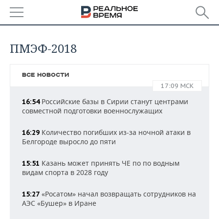
РЕГИОНЫ
ПМЭФ-2018
БАШКОРТОСТАН
НОВОСТИ
ВСЕ НОВОСТИ
ТАТАРСТАН
АНАЛИТИКА
17:09 МСК
Российские базы в Сирии станут центрами
УДМУРТИЯ
НОВОСТИ АНАЛИТИКИ
16:54
ЭКОНОМИКА
совместной подготовки военнослужащих
ДЕКЛАРАЦИИ О ДОХОДАХ
НОВОСТИ ЭКОНОМИКИ
ПРОМЫШЛЕННОСТЬ
Количество погибших из-за ночной атаки в
16:29
Белгороде выросло до пяти
КОРОЛИ ГОСЗАКАЗА ПФО
ФИНАНСЫ
НОВОСТИ
НЕДВИЖИМОСТЬ
ПРОМЫШЛЕННОСТИ
Казань может принять ЧЕ по по водным
15:51
ВУЗЫ ТАТАРСТАНА
БАНКИ
НОВОСТИ НЕДВИЖИМОСТИ
АВТО
видам спорта в 2028 году
АГРОПРОМ
КОМУ ПРИНАДЛЕЖАТ
БЮДЖЕТ
НОВОСТИ АВТО
БИЗНЕС
«Росатом» начал возвращать сотрудников на
15:27
ТОРГОВЫЕ ЦЕНТРЫ
МАШИНОСТРОЕНИЕ
АЭС «Бушер» в Иране
ТАТАРСТАНА
ИНВЕСТИЦИИ
НОВОСТИ БИЗНЕСА
ТЕХНОЛОГИИ