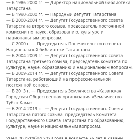
ВОДНЫЕ ВИДЫ СПОРТА
ОБРАЗОВАНИЕ
— В 1986-2000 гг. — Директор национальной библиотеки
Татарстана.
— В 1990-2000 гг. — Народный депутат Татарстана.
ХОККЕЙ С МЯЧОМ
ПРОИСШЕСТВИЯ
— В 2000-2004 гг. — Депутат Государственного совета
Татарстана второго созыва, председатель постоянной
комиссии по науке, образованию, культуре и
национальным вопросам.
— С 2000 г. — Председатель Попечительского совета
Национальной библиотеки Татарстана.
— В 2004-2009 гг. — Депутат Государственного совета
Татарстана третьего созыва, председатель комитета по
культуре, науке, образованию и национальным вопросам.
— В 2009-2014 гг. — Депутат Государственного Совета
Татарстана, работающий на профессиональной
постоянной основе.
— В 2013 г. — Председатель Землячества «Казанская
Городская Общественная организация «Землячество
Тубэн Кама».
— В 2014-2019 гг. — Депутат Государственного Совета
Татарстана пятого созыва, председатель Комитета
Государственного Совета Татарстана по образованию,
культуре, науке и национальным вопросам.
Умер 20 октября 2023 года в возрасте 76 лет в Казани.