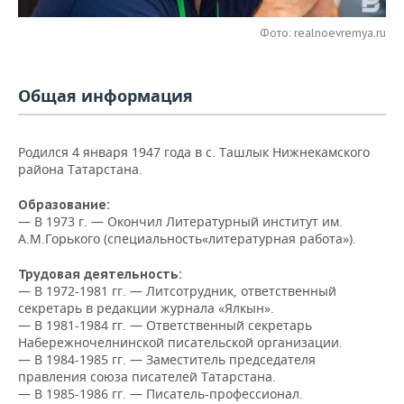
НЕФТЕХИМИЯ
РОЗНИЧНАЯ ТОРГОВЛЯ
НОВОСТИ ТЕХНОЛОГИЙ
МЕРОПРИЯТИЯ
Фото: realnoevremya.ru
НЕФТЬ
ТРАНСПОРТ
IT
НОВОСТИ МЕРОПРИЯТИЙ
СПОРТ
ОПК
Общая информация
УСЛУГИ
МЕДИА
ВЫЕЗДНАЯ РЕДАКЦИЯ
НОВОСТИ СПОРТА
ОБЩЕСТВО
ЭНЕРГЕТИКА
Родился 4 января 1947 года в с. Ташлык Нижнекамского
ТЕЛЕКОММУНИКАЦИИ
БИЗНЕС-БРАНЧИ
ФУТБОЛ
НОВОСТИ ОБЩЕСТВА
ФОТОГАЛЕРЕЯ
района Татарстана.
ONLINE-КОНФЕРЕНЦИИ
ХОККЕЙ
ВЛАСТЬ
СЮЖЕТЫ
Образование:
— В
1973 г. — Окончил Литературный институт им.
А.М.Горького (специальность«литературная работа»).
ОТКРЫТАЯ ЛЕКЦИЯ
БАСКЕТБОЛ
ИНФРАСТРУКТУРА
СПРАВОЧНИК
Трудовая деятельность:
ВОЛЕЙБОЛ
ИСТОРИЯ
СПИСОК ПЕРСОН
ПОЛНАЯ ВЕРСИЯ
— В
1972-1981 гг. — Литсотрудник, ответственный
секретарь в редакции журнала «Ялкын».
КИБЕРСПОРТ
КУЛЬТУРА
СПИСОК КОМПАНИЙ
— В 1981-1984 гг. — Ответственный секретарь
Набережночелнинской писательской организации.
— В 1984-1985 гг. — Заместитель председателя
ФИГУРНОЕ КАТАНИЕ
МЕДИЦИНА
правления союза писателей Татарстана.
— В 1985-1986 гг. — Писатель-профессионал.