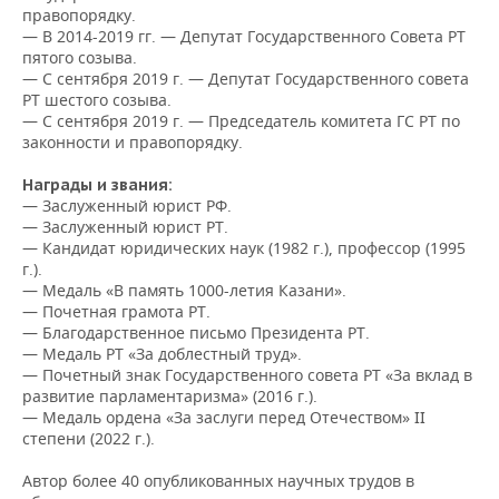
ВОДНЫЕ ВИДЫ СПОРТА
ОБРАЗОВАНИЕ
правопорядку.
— В 2014-2019 гг. — Депутат Государственного Совета РТ
ХОККЕЙ С МЯЧОМ
ПРОИСШЕСТВИЯ
пятого созыва.
— С сентября 2019 г. — Депутат Государственного совета
РТ шестого созыва.
— С сентября 2019 г. — Председатель комитета ГС РТ по
законности и правопорядку.
Награды и звания:
— Заслуженный юрист РФ.
— Заслуженный юрист РТ.
— Кандидат юридических наук (1982 г.), профессор (1995
г.).
— Медаль «В память 1000-летия Казани».
— Почетная грамота РТ.
— Благодарственное письмо Президента РТ.
— Медаль РТ «За доблестный труд».
— Почетный знак Государственного совета РТ «За вклад в
развитие парламентаризма» (2016 г.).
— Медаль ордена «За заслуги перед Отечеством» II
степени (2022 г.).
Автор более 40 опубликованных научных трудов в