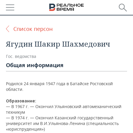
РЕГИОНЫ
Список персон
БАШКОРТОСТАН
НОВОСТИ
Ягудин Шакир Шахмедович
ТАТАРСТАН
АНАЛИТИКА
Гос. ведомства
УДМУРТИЯ
НОВОСТИ АНАЛИТИКИ
ЭКОНОМИКА
Общая информация
ДЕКЛАРАЦИИ О ДОХОДАХ
НОВОСТИ ЭКОНОМИКИ
ПРОМЫШЛЕННОСТЬ
Родился 24 января 1947 года в Батайске Ростовской
области.
КОРОЛИ ГОСЗАКАЗА ПФО
ФИНАНСЫ
НОВОСТИ
НЕДВИЖИМОСТЬ
ПРОМЫШЛЕННОСТИ
Образование:
ВУЗЫ ТАТАРСТАНА
БАНКИ
НОВОСТИ НЕДВИЖИМОСТИ
АВТО
— В 1967 г. — Окончил Ульяновский автомеханический
АГРОПРОМ
техникум
КОМУ ПРИНАДЛЕЖАТ
БЮДЖЕТ
НОВОСТИ АВТО
БИЗНЕС
— В 1974 г. — Окончил Казанский государственный
ТОРГОВЫЕ ЦЕНТРЫ
МАШИНОСТРОЕНИЕ
университет им В.И.Ульянова-Ленина (специальность
ТАТАРСТАНА
«юриспруденция»)
ИНВЕСТИЦИИ
НОВОСТИ БИЗНЕСА
ТЕХНОЛОГИИ