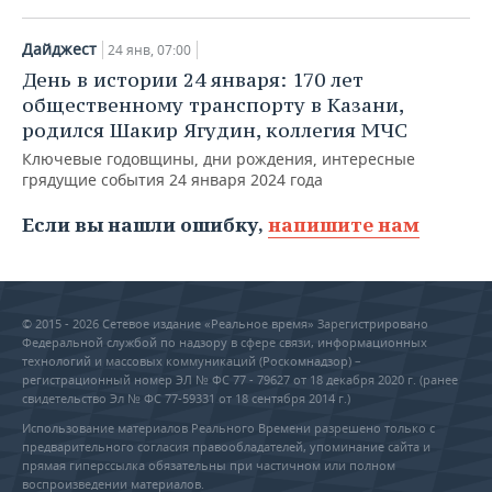
Дайджест
24 янв, 07:00
День в истории 24 января: 170 лет
общественному транспорту в Казани,
родился Шакир Ягудин, коллегия МЧС
Ключевые годовщины, дни рождения, интересные
грядущие события 24 января 2024 года
Если вы нашли ошибку,
напишите нам
© 2015 - 2026 Сетевое издание «Реальное время» Зарегистрировано
Федеральной службой по надзору в сфере связи, информационных
технологий и массовых коммуникаций (Роскомнадзор) –
регистрационный номер ЭЛ № ФС 77 - 79627 от 18 декабря 2020 г. (ранее
свидетельство Эл № ФС 77-59331 от 18 сентября 2014 г.)
Использование материалов Реального Времени разрешено только с
предварительного согласия правообладателей, упоминание сайта и
прямая гиперссылка обязательны при частичном или полном
воспроизведении материалов.