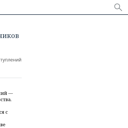
ников
ступлений
ний —
ства.
ся с
аве