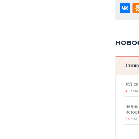
НОВО
Сюж
XVI с
499
МА
Велик
истор
24
МАТ