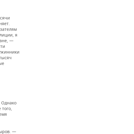
ысячи
няет.
азателям
лиции, я
ране, —
сти
ружинники
тысяч
ые
. Однако
 того,
емя
дыров. —