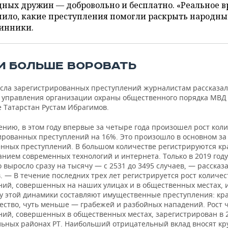
ных дружин — добровольно и бесплатно. «Реальное в
нило, какие преступления помогли раскрыть народны
инники.
И БОЛЬШЕ ВОРОВАТЬ
исла зарегистрированных преступлений журналистам рассказал
 управления организации охраны общественного порядка МВД
е Татарстан Рустам Ибрагимов.
ению, в этом году впервые за четыре года произошел рост кол
ированных преступлений на 16%. Это произошло в основном за
нных преступлений. В большом количестве регистрируются кр
нием современных технологий и интернета. Только в 2019 году
 выросло сразу на тысячу — с 2531 до 3495 случаев, — рассказ
 — В течение последних трех лет регистрируется рост количес
ний, совершенных на наших улицах и в общественных местах, и
ву этой динамики составляют имущественные преступления: кр
ство, чуть меньше — грабежей и разбойных нападений. Рост 
ний, совершенных в общественных местах, зарегистрирован в 
ьных районах РТ. Наибольший отрицательный вклад вносят к