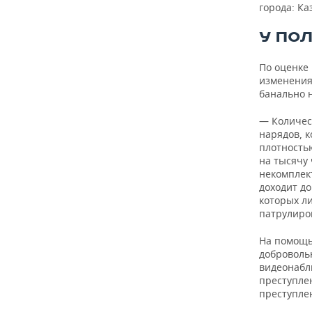
ВОДНЫЕ ВИДЫ СПОРТА
ОБРАЗОВАНИЕ
города: Ка
ХОККЕЙ С МЯЧОМ
ПРОИСШЕСТВИЯ
У ПО
По оценке
изменения
банально н
— Количест
нарядов, к
плотностью
на тысячу
некомплек
доходит д
которых л
патрулиро
На помощь
добровольн
видеонабл
преступле
преступле