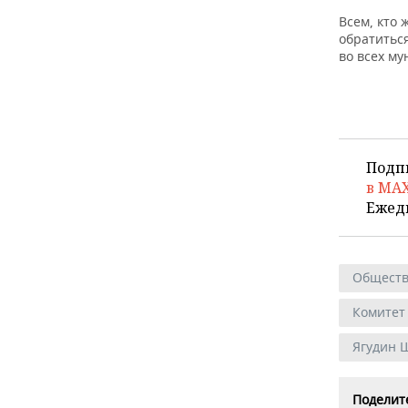
Всем, кто
обратитьс
во всех м
Подп
в MA
Ежед
Общест
Комитет 
Ягудин 
Поделите