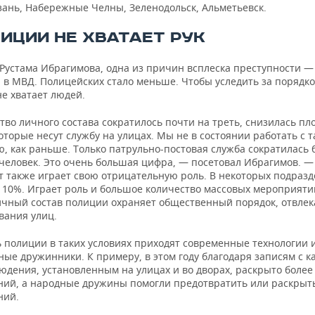
зань, Набережные Челны, Зеленодольск, Альметьевск.
ЛИЦИИ НЕ ХВАТАЕТ РУК
 Рустама Ибрагимова, одна из причин всплеска преступности 
 в МВД. Полицейских стало меньше. Чтобы уследить за порядко
е хватает людей.
во личного состава сократилось почти на треть, снизилась пл
оторые несут службу на улицах. Мы не в состоянии работать с 
, как раньше. Только патрульно-постовая служба сократилась 
 человек. Это очень большая цифра, — посетовал Ибрагимов. 
т также играет свою отрицательную роль. В некоторых подразд
о 10%. Играет роль и большое количество массовых мероприяти
ичный состав полиции охраняет общественный порядок, отвлек
вания улиц.
 полиции в таких условиях приходят современные технологии 
ые дружинники. К примеру, в этом году благодаря записям с к
юдения, установленным на улицах и во дворах, раскрыто более
ний, а народные дружины помогли предотвратить или раскрыть
ний.