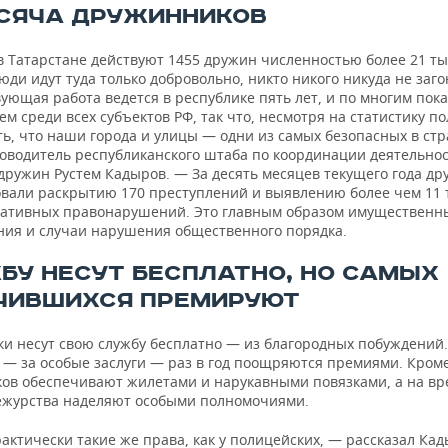
ЫСЯЧА ДРУЖИННИКОВ
в Татарстане действуют 1455 дружин численностью более 21 т
юди идут туда только добровольно, никто никого никуда не заго
ующая работа ведется в республике пять лет, и по многим пок
м среди всех субъектов РФ, так что, несмотря на статистику по
ть, что наши города и улицы — одни из самых безопасных в ст
ководитель республиканского штаба по координации деятельно
дружин Рустем Кадыров. — За десять месяцев текущего года д
овали раскрытию 170 преступлений и выявлению более чем 11 
ативных правонарушений. Это главным образом имущественн
ния и случаи нарушения общественного порядка.
БУ НЕСУТ БЕСПЛАТНО, НО САМЫХ
ЧИВШИХСЯ ПРЕМИРУЮТ
и несут свою службу бесплатно — из благородных побуждений
 — за особые заслуги — раз в год поощряются премиями. Кроме
ов обеспечивают жилетами и нарукавными повязками, а на вр
ежурства наделяют особыми полномочиями.
актически такие же права, как у полицейских, — рассказал Ка