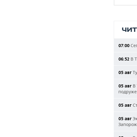
ЧИ
Сег
07:00
В Т
06:52
Ту
05 авг
В 
05 авг
подруже
Ст
05 авг
Эк
05 авг
Запорож