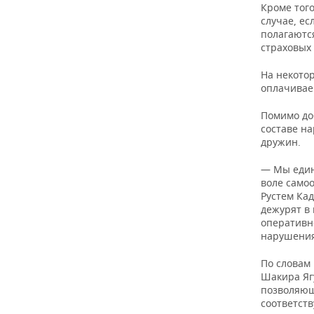
Кроме того
случае, ес
полагаются
страховых 
На некото
оплачивае
Помимо до
составе н
дружин.
— Мы един
воле самоо
Рустем Ка
дежурят в
оперативн
нарушения
По словам 
Шакира Яг
позволяющ
соответств