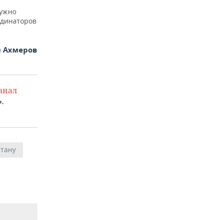
нужно
рдинаторов
 Ахмеров
анал
.
стану