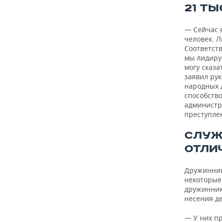
21 Т
— Сейчас 
человек. Л
Соответств
мы лидируе
могу сказа
заявил ру
народных 
способств
администр
преступле
СЛУЖ
ОТЛИ
Дружинник
некоторые
дружинник
несения д
— У них пр