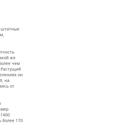
— штатные
м,
отность
такой же
более чем
— Растущий
елениях он
й, на
аясь от
и
амер
 1400
 более 170