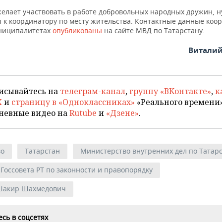
 желает участвовать в работе добровольных народных дружин, 
я к координатору по месту жительства. Контактные данные коо
униципалитетах
опубликованы
на сайте МВД по Татарстану.
Виталий
исывайтесь на
телеграм-канал
,
группу «ВКонтакте»
,
к
X
и
страницу в «Одноклассниках»
«Реального времени»
невные видео на
Rutube
и
«Дзене»
.
во
Татарстан
Министерство внутренних дел по Татар
Госсовета РТ по законности и правопорядку
Шакир Шахмедович
сь в соцсетях