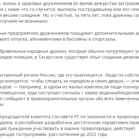
, жизнь и здоровье дружинников во время дежурства застрахов
ли с ними что-то случится, выплаты пострадавшему или его сем
 весьма солидные. Но, к счастью, за пять лет, пока дружины с
случаев не возникало.
рых предприятиях дружинников поощряют дополнительными 
мого отпуска, абонементами в бассейны и спортзалы.
бровольных народных дружин, которые обычно патрулируют у
арядов полиции, в Татарстане существует опыт создания дворо
ственный регион России, где это практикуется. Люди по собст
рганизуются, чтобы следить за порядком в своих дворах, — от
дыров. — Например, в одном из жилых комплексов люди пооче
 помещении, куда поступают сигналы с камер видеонаблюдения
о сообщают в правоохранительные органы обо всех замеченн
х.
председателя комитета Госсовета РТ по законности и правопор
удина, в республике разработана достаточная нормативно-прав
ая гражданам участвовать в охране правопорядка, действует
ующая госпрограмма, рассчитанная до 2022 года.