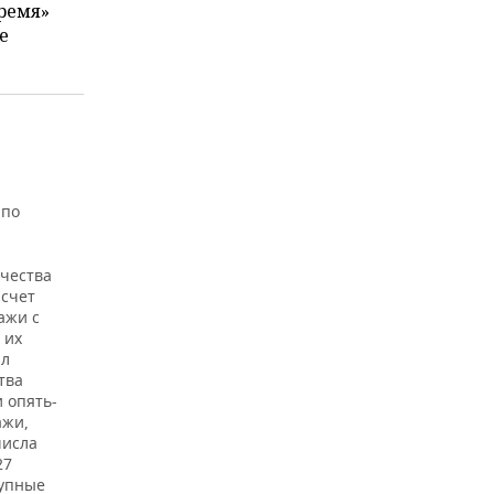
ремя»
е
 по
ичества
 счет
ажи с
 их
ал
тва
 опять-
ажи,
числа
27
рупные