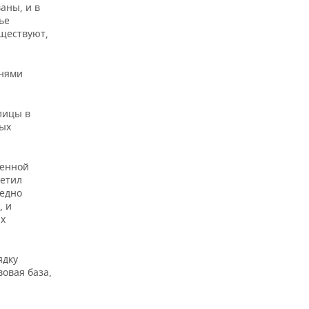
аны, и в
ье
уществуют,
днями
лицы в
вых
венной
метил
редно
, и
ых
ядку
овая база,