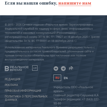
Если вы нашли ошибку,
напишите нам
© 2015 - 2026 Сетевое издание «Реальное время» Зарегистрировано
Федеральной службой по надзору в сфере связи, информационных
технологий и массовых коммуникаций (Роскомнадзор) –
регистрационный номер ЭЛ № ФС 77 - 79627 от 18 декабря 2020 г. (ранее
свидетельство Эл № ФС 77-59331 от 18 сентября 2014 г.)
Использование материалов Реального Времени разрешено только с
предварительного согласия правообладателей, упоминание сайта и
прямая гиперссылка обязательны при частичном или полном
воспроизведении материалов.
18+
RU
EN
РЕДАКЦИЯ
РЕКЛАМА
Учредитель ООО «Реальное
ПРАВОВАЯ ИНФОРМАЦИЯ
время»
Главный редактор Саушина А.А.
ПОЛИТИКА О ПЕРСОНАЛЬНЫХ
Телефон редакции: +7 (843) 222-
ДАННЫХ
90-80