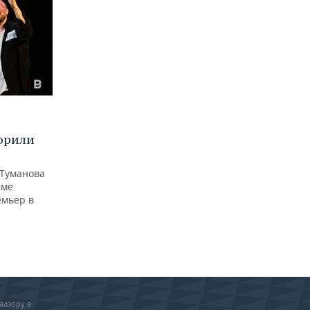
орили
 Туманова
рме
емьер в
адзору в