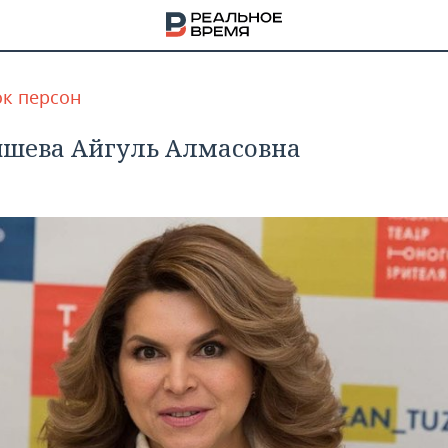
к персон
шева Айгуль Алмасовна
НА