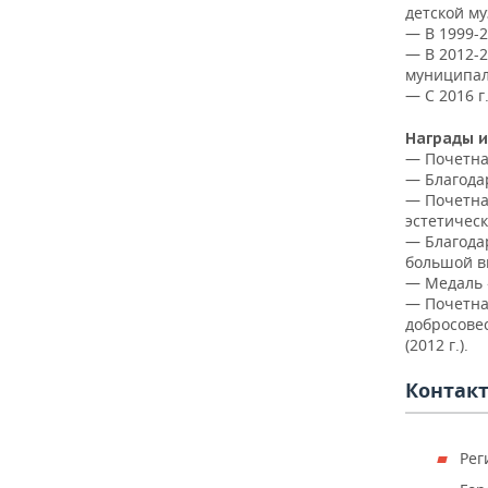
ВОДНЫЕ ВИДЫ СПОРТА
ОБРАЗОВАНИЕ
детской м
— В 1999-
ХОККЕЙ С МЯЧОМ
ПРОИСШЕСТВИЯ
— В 2012-
муниципал
— С 2016 
Награды и
— Почетная
— Благодар
— Почетна
эстетическ
— Благода
большой вк
— Медаль «
— Почетна
добросове
(2012 г.).
Контак
Рег