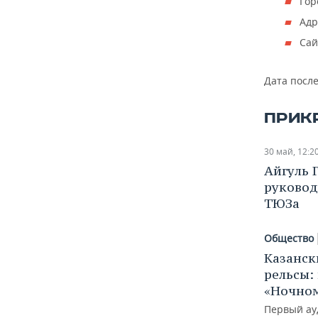
Гор
Адр
Сай
Дата посл
ПРИК
30 май, 12:2
Айгуль 
руковод
ТЮЗа
Общество
Казанск
рельсы:
«Ночном
Первый ау