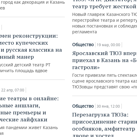
город как декорация и Казань
театр требует жесткой
цев
Новый главреж Казанского Т
перестройке театра и реперт
новых постановках и соблюд
регламента
мен реконструкции:
место купеческих
Общество
19 мар, 00:00
 и русская классика на
Ярославский ТЮЗ впе
енный манер
приехал в Казань на «
сский детский театр РТ
гастроли»
личить площадь вдвое
Гости привезли пять спектакл
сцене ярославского театра ка
ТЮЗовцы представят свою «п
22 апр, 07:00
ие театры в онлайне:
ьные аншлаги,
Общество
30 янв, 12:00
ные премьеры и
Перезагрузка ТЮЗа:
ческие лайфхаки
присоединение стари
емя пандемии живет Казань
особняков, амфитеатр 
ая
дворе и хостел