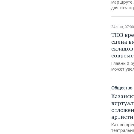
маршруте, 
для казан
24 янв, 07:00
ТЮЗ вре
сцена в
складов
соврем
Главный ру
может уве
Общество
Казанск
виртуал
отложен
артисти
Как во вр
театральн