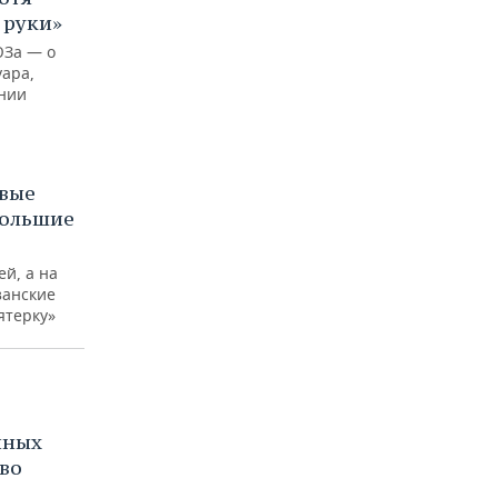
 руки»
ЮЗа — о
уара,
ении
рвые
Большие
ей, а на
занские
ятерку»
нных
во