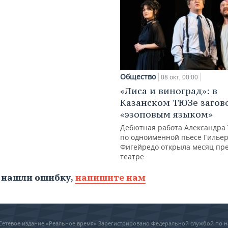
Общество
08 окт, 00:00
«Лиса и виноград»: в
Казанском ТЮЗе загов
«эзоповым языком»
Дебютная работа Александра
по одноименной пьесе Гилье
Фигейредо открыла месяц пр
театре
 нашли ошибку,
напишите нам
6 Сетевое издание «Реальное время» Зарегистрировано Федеральной службой по н