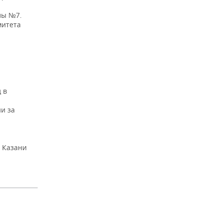
лы №7.
митета
 в
и за
. Казани