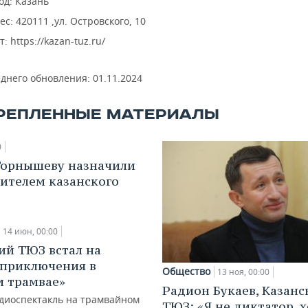
од: Казань
ес: 420111 ,ул. Островского, 10
т: https://kazan-tuz.ru/
еднего обновления:
01.11.2024
РЕПЛЕННЫЕ МАТЕРИАЛЫ
0
Горнышеву назначили
ителем казанского
14 июн, 00:00
ий ТЮЗ встал на
 приключения в
Общество
13 ноя, 00:00
 трамвае»
Радион Букаев, Казанс
диоспектакль на трамвайном
ТЮЗ: «Я не диктатор, 