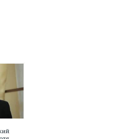
кий
хотя