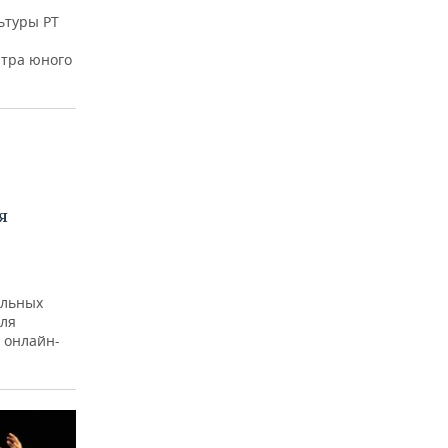
ьтуры РТ
атра юного
я
альных
аля
 онлайн-