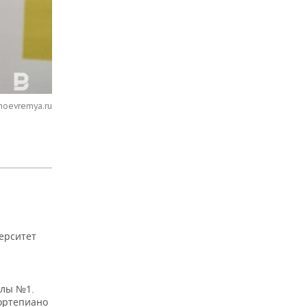
noevremya.ru
ерситет
олы №1.
фортепиано