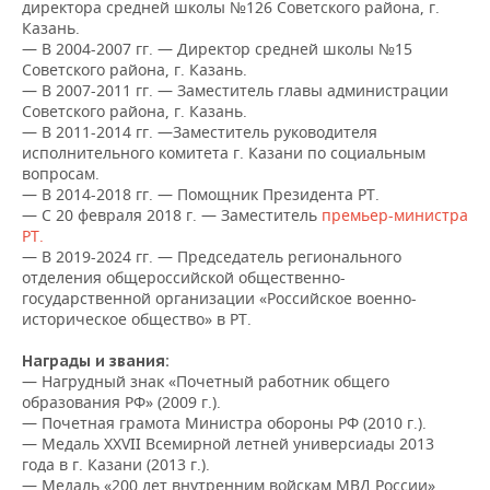
ВОДНЫЕ ВИДЫ СПОРТА
ОБРАЗОВАНИЕ
директора средней школы №126 Советского района, г.
Казань.
— В 2004-2007 гг. — Директор средней школы №15
ХОККЕЙ С МЯЧОМ
ПРОИСШЕСТВИЯ
Советского района, г. Казань.
— В 2007-2011 гг. — Заместитель главы администрации
Советского района, г. Казань.
— В 2011-2014 гг. —Заместитель руководителя
исполнительного комитета г. Казани по социальным
вопросам.
— В 2014-2018 гг. — Помощник Президента РТ.
— С 20 февраля 2018 г. — Заместитель
премьер-министра
РТ.
— В 2019-2024 гг. — Председатель регионального
отделения общероссийской общественно-
государственной организации «Российское военно-
историческое общество» в РТ.
Награды и звания:
— Нагрудный знак «Почетный работник общего
образования РФ» (2009 г.).
— Почетная грамота Министра обороны РФ (2010 г.).
— Медаль XXVII Всемирной летней универсиады 2013
года в г. Казани (2013 г.).
— Медаль «200 лет внутренним войскам МВД России»