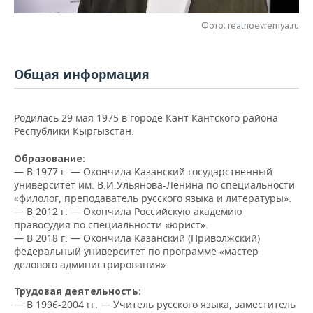
НЕФТЕХИМИЯ
РОЗНИЧНАЯ ТОРГОВЛЯ
НОВОСТИ ТЕХНОЛОГИЙ
МЕРОПРИЯТИЯ
Фото: realnoevremya.ru
НЕФТЬ
ТРАНСПОРТ
IT
НОВОСТИ МЕРОПРИЯТИЙ
СПОРТ
ОПК
Общая информация
УСЛУГИ
МЕДИА
ВЫЕЗДНАЯ РЕДАКЦИЯ
НОВОСТИ СПОРТА
ОБЩЕСТВО
ЭНЕРГЕТИКА
Родилась 29 мая 1975 в городе Кант Кантского района
ТЕЛЕКОММУНИКАЦИИ
БИЗНЕС-БРАНЧИ
ФУТБОЛ
НОВОСТИ ОБЩЕСТВА
ФОТОГАЛЕРЕЯ
Республики Кыргызстан.
ONLINE-КОНФЕРЕНЦИИ
ХОККЕЙ
ВЛАСТЬ
СЮЖЕТЫ
Образование:
— В 1977 г. — Окончила Казанский государственный
университет им. В.И.Ульянова-Ленина по специальности
ОТКРЫТАЯ ЛЕКЦИЯ
БАСКЕТБОЛ
ИНФРАСТРУКТУРА
СПРАВОЧНИК
«филолог, преподаватель русского языка и литературы».
— В 2012 г. — Окончила Российскую академию
ВОЛЕЙБОЛ
ИСТОРИЯ
СПИСОК ПЕРСОН
ПОЛНАЯ ВЕРСИЯ
правосудия по специальности «юрист».
— В 2018 г. — Окончила Казанский (Приволжский)
КИБЕРСПОРТ
КУЛЬТУРА
СПИСОК КОМПАНИЙ
федеральный университет по программе «мастер
делового администрирования».
ФИГУРНОЕ КАТАНИЕ
МЕДИЦИНА
Трудовая деятельность:
— В 1996-2004 гг. — Учитель русского языка, заместитель