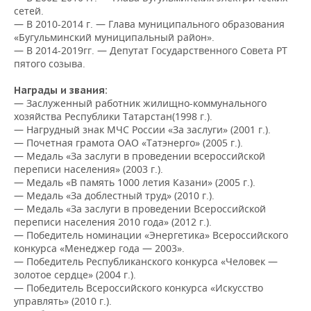
ВОДНЫЕ ВИДЫ СПОРТА
ОБРАЗОВАНИЕ
сетей.
— В 2010-2014 г. — Глава муниципального образования
ХОККЕЙ С МЯЧОМ
ПРОИСШЕСТВИЯ
«Бугульминский муниципальный район».
— В 2014-2019гг. — Депутат Государственного Совета РТ
пятого созыва.
Награды и звания:
— Заслуженный работник жилищно-коммунального
хозяйства Республики Татарстан(1998 г.).
— Нагрудный знак МЧС России «За заслуги» (2001 г.).
— Почетная грамота ОАО «Татэнерго» (2005 г.).
— Медаль «За заслуги в проведении всероссийской
переписи населения» (2003 г.).
— Медаль «В память 1000 летия Казани» (2005 г.).
— Медаль «За доблестный труд» (2010 г.).
— Медаль «За заслуги в проведении Всероссийской
переписи населения 2010 года» (2012 г.).
— Победитель номинации «Энергетика» Всероссийского
конкурса «Менеджер года — 2003».
— Победитель Республиканского конкурса «Человек —
золотое сердце» (2004 г.).
— Победитель Всероссийского конкурса «Искусство
управлять» (2010 г.).