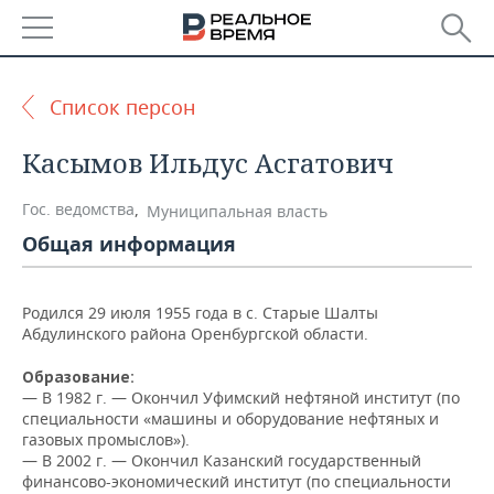
РЕГИОНЫ
Список персон
БАШКОРТОСТАН
НОВОСТИ
Касымов Ильдус Асгатович
ТАТАРСТАН
АНАЛИТИКА
Гос. ведомства
,
Муниципальная власть
УДМУРТИЯ
НОВОСТИ АНАЛИТИКИ
ЭКОНОМИКА
Общая информация
ДЕКЛАРАЦИИ О ДОХОДАХ
НОВОСТИ ЭКОНОМИКИ
ПРОМЫШЛЕННОСТЬ
Родился 29 июля 1955 года в с. Старые Шалты
КОРОЛИ ГОСЗАКАЗА ПФО
ФИНАНСЫ
НОВОСТИ
НЕДВИЖИМОСТЬ
Абдулинского района Оренбургской области.
ПРОМЫШЛЕННОСТИ
Образование:
ВУЗЫ ТАТАРСТАНА
БАНКИ
НОВОСТИ НЕДВИЖИМОСТИ
АВТО
— В 1982 г. — Окончил Уфимский нефтяной институт (по
АГРОПРОМ
специальности «машины и оборудование нефтяных и
КОМУ ПРИНАДЛЕЖАТ
БЮДЖЕТ
НОВОСТИ АВТО
БИЗНЕС
газовых промыслов»).
ТОРГОВЫЕ ЦЕНТРЫ
МАШИНОСТРОЕНИЕ
— В 2002 г. — Окончил Казанский государственный
ТАТАРСТАНА
финансово-экономический институт (по специальности
ИНВЕСТИЦИИ
НОВОСТИ БИЗНЕСА
ТЕХНОЛОГИИ