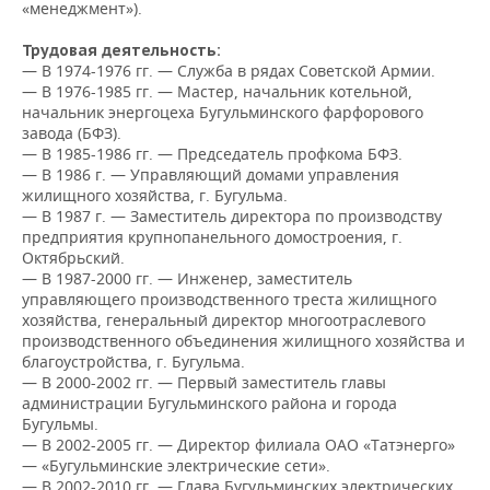
НЕФТЕХИМИЯ
«менеджмент»).
РОЗНИЧНАЯ ТОРГОВЛЯ
НОВОСТИ ТЕХНОЛОГИЙ
МЕРОПРИЯТИЯ
Трудовая деятельность:
НЕФТЬ
— В 1974-1976 гг. — Служба в рядах Советской Армии.
ТРАНСПОРТ
IT
НОВОСТИ МЕРОПРИЯТИЙ
— В 1976-1985 гг. — Мастер, начальник котельной,
СПОРТ
ОПК
начальник энергоцеха Бугульминского фарфорового
завода (БФЗ).
УСЛУГИ
МЕДИА
ВЫЕЗДНАЯ РЕДАКЦИЯ
НОВОСТИ СПОРТА
ОБЩЕСТВО
— В 1985-1986 гг. — Председатель профкома БФЗ.
ЭНЕРГЕТИКА
— В 1986 г. — Управляющий домами управления
ТЕЛЕКОММУНИКАЦИИ
БИЗНЕС-БРАНЧИ
ФУТБОЛ
НОВОСТИ ОБЩЕСТВА
ФОТОГАЛЕРЕЯ
жилищного хозяйства, г. Бугульма.
— В 1987 г. — Заместитель директора по производству
предприятия крупнопанельного домостроения, г.
ONLINE-КОНФЕРЕНЦИИ
ХОККЕЙ
ВЛАСТЬ
СЮЖЕТЫ
Октябрьский.
— В 1987-2000 гг. — Инженер, заместитель
ОТКРЫТАЯ ЛЕКЦИЯ
БАСКЕТБОЛ
ИНФРАСТРУКТУРА
СПРАВОЧНИК
управляющего производственного треста жилищного
хозяйства, генеральный директор многоотраслевого
производственного объединения жилищного хозяйства и
ВОЛЕЙБОЛ
ИСТОРИЯ
СПИСОК ПЕРСОН
ПОЛНАЯ ВЕРСИЯ
благоустройства, г. Бугульма.
— В 2000-2002 гг. — Первый заместитель главы
КИБЕРСПОРТ
КУЛЬТУРА
СПИСОК КОМПАНИЙ
администрации Бугульминского района и города
Бугульмы.
ФИГУРНОЕ КАТАНИЕ
МЕДИЦИНА
— В 2002-2005 гг. — Директор филиала ОАО «Татэнерго»
— «Бугульминские электрические сети».
— В 2002-2010 гг. — Глава Бугульминских электрических