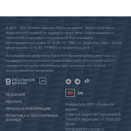
© 2015 - 2026 Сетевое издание «Реальное время» Зарегистрировано
Федеральной службой по надзору в сфере связи, информационных
технологий и массовых коммуникаций (Роскомнадзор) –
регистрационный номер ЭЛ № ФС 77 - 79627 от 18 декабря 2020 г. (ранее
свидетельство Эл № ФС 77-59331 от 18 сентября 2014 г.)
Использование материалов Реального Времени разрешено только с
предварительного согласия правообладателей, упоминание сайта и
прямая гиперссылка обязательны при частичном или полном
воспроизведении материалов.
18+
RU
EN
РЕДАКЦИЯ
РЕКЛАМА
Учредитель ООО «Реальное
ПРАВОВАЯ ИНФОРМАЦИЯ
время»
Главный редактор Саушина А.А.
ПОЛИТИКА О ПЕРСОНАЛЬНЫХ
Телефон редакции: +7 (843) 222-
ДАННЫХ
90-80
info@realnoevremya.ru