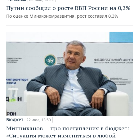
НЕФТЕХИМИЯ
Путин сообщил о росте ВВП России на 0,2%
РОЗНИЧНАЯ ТОРГОВЛЯ
НОВОСТИ ТЕХНОЛОГИЙ
МЕРОПРИЯТИЯ
По оценке Минэкономразвития, рост составил 0,3%
НЕФТЬ
ТРАНСПОРТ
IT
НОВОСТИ МЕРОПРИЯТИЙ
СПОРТ
ОПК
УСЛУГИ
МЕДИА
ВЫЕЗДНАЯ РЕДАКЦИЯ
НОВОСТИ СПОРТА
ОБЩЕСТВО
ЭНЕРГЕТИКА
ТЕЛЕКОММУНИКАЦИИ
БИЗНЕС-БРАНЧИ
ФУТБОЛ
НОВОСТИ ОБЩЕСТВА
ФОТОГАЛЕРЕЯ
ONLINE-КОНФЕРЕНЦИИ
ХОККЕЙ
ВЛАСТЬ
СЮЖЕТЫ
ОТКРЫТАЯ ЛЕКЦИЯ
БАСКЕТБОЛ
ИНФРАСТРУКТУРА
СПРАВОЧНИК
ВОЛЕЙБОЛ
ИСТОРИЯ
СПИСОК ПЕРСОН
ПОЛНАЯ ВЕРСИЯ
КИБЕРСПОРТ
КУЛЬТУРА
СПИСОК КОМПАНИЙ
Бюджет
22 июл, 13:50
ФИГУРНОЕ КАТАНИЕ
МЕДИЦИНА
Минниханов — про поступления в бюджет:
«Ситуация может измениться в любой