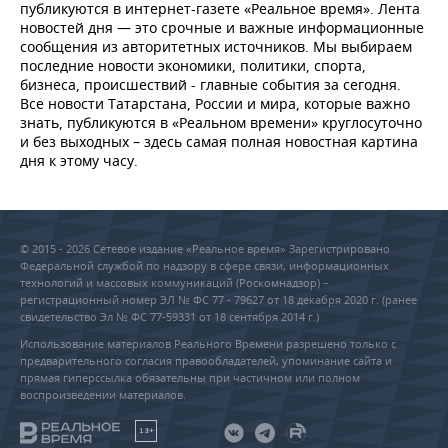
публикуются в интернет-газете «Реальное время». Лента
новостей дня — это срочные и важные информационные
сообщения из авторитетных источников. Мы выбираем
последние новости экономики, политики, спорта,
бизнеса, происшествий - главные события за сегодня.
Все новости Татарстана, России и мира, которые важно
знать, публикуются в «Реальном времени» круглосуточно
и без выходных – здесь самая полная новостная картина
дня к этому часу.
© 2015 - 2026 Сетевое издание «Реальное время» Зарегистрировано
Федеральной службой по надзору в сфере связи, информационных
технологий и массовых коммуникаций (Роскомнадзор) –
регистрационный номер ЭЛ № ФС 77 - 79627 от 18 декабря 2020 г. (ранее
свидетельство Эл № ФС 77-59331 от 18 сентября 2014 г.)
Использование материалов Реального Времени разрешено только с
предварительного согласия правообладателей, упоминание сайта и
прямая гиперссылка обязательны при частичном или полном
воспроизведении материалов.
18+