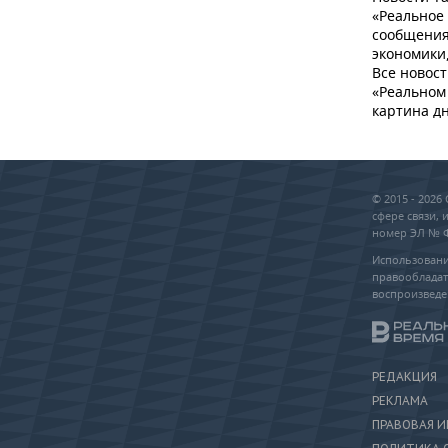
«Реальное
сообщения
экономики,
Все новост
«Реальном 
картина дн
© 2015 - 202
сфере связи,
номер ЭЛ № ФС
Использовани
правообладат
воспроизведе
РЕДАКЦИЯ
РЕКЛАМА
ПРАВОВАЯ 