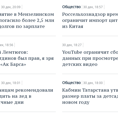
Общество
30 дек, 20:09
30 дек, 18:57
ятие в Мензелинском
Россельхознадзор вре
погасило более 2,5 млн
ограничит импорт цит
долгов по зарплате
из Китая
ек, 18:56
30 дек, 18:27
 Лемтюгов:
YouTube ограничит сб
тдинов был прав, я зря
данных при просмотр
 «Ак Барса»
детских видео
Общество
30 дек, 18:01
30 дек, 18:00
анцам рекомендовали
Кабмин Татарстана ут
дить на лед в
размер платы за детса
ичные дни
новом году