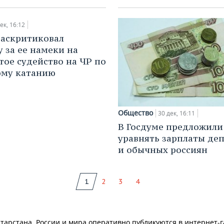
ек, 16:12
аскритиковал
у за ее намеки на
тое судейство на ЧР по
ому катанию
Общество
30 дек, 16:11
В Госдуме предложили
уравнять зарплаты де
и обычных россиян
1
2
3
4
тарстана, России и мира оперативно публикуются в интернет-г