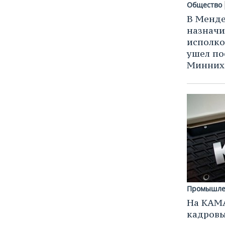
Общество
В Менде
назначи
исполк
ушел по
Минних
Промышле
На КАМ
кадровы