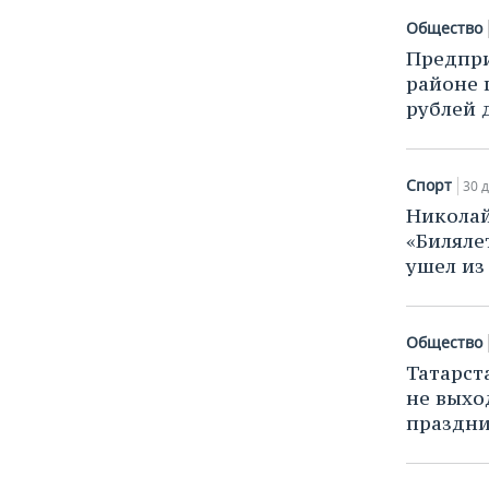
ВОДНЫЕ ВИДЫ СПОРТА
ОБРАЗОВАНИЕ
Общество
ХОККЕЙ С МЯЧОМ
ПРОИСШЕСТВИЯ
Предпри
районе 
рублей 
Спорт
30 д
Николай
«Биляле
ушел из
Общество
Татарст
не выхо
праздн