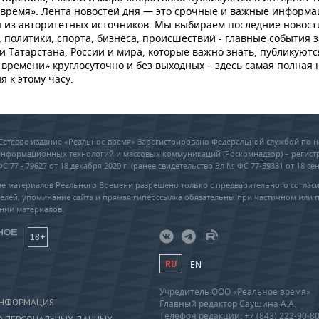
 время». Лента новостей дня — это срочные и важные информ
 из авторитетных источников. Мы выбираем последние новост
 политики, спорта, бизнеса, происшествий - главные события з
и Татарстана, России и мира, которые важно знать, публикуютс
времени» круглосуточно и без выходных – здесь самая полная 
я к этому часу.
6 Сетевое издание «Реальное время» Зарегистрировано Федеральной службой по н
 информационных технологий и массовых коммуникаций (Роскомнадзор) – регис
 77 - 79627 от 18 декабря 2020 г. (ранее свидетельство Эл № ФС 77-59331 от 18 сен
е материалов Реального Времени разрешено только с предварительного соглас
елей, упоминание сайта и прямая гиперссылка обязательны при частичном или 
нии материалов.
18+
RU
EN
Учредитель ООО «Реальное время»
ИНФОРМАЦИЯ
Главный редактор Саушина А.А.
Телефон редакции: +7 (843) 222-90-8