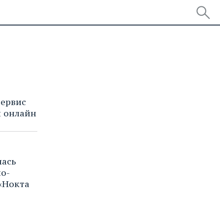
сервис
ы онлайн
лась
но-
«Нокта