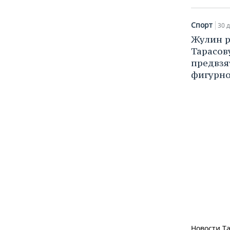
Спорт
30 д
Жулин р
Тарасов
предвзя
фигурн
Новости Та