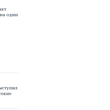
акт
на один
выступил
сокие