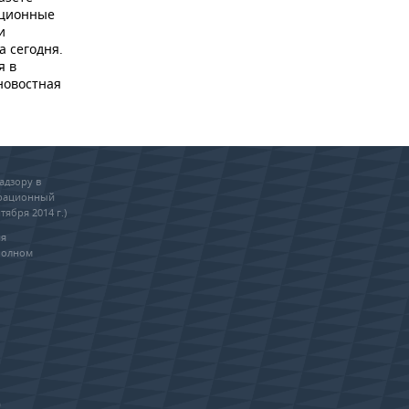
ационные
и
а сегодня.
я в
новостная
адзору в
трационный
тября 2014 г.)
ия
полном
0