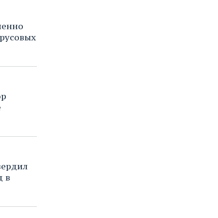
менно
русовых
ор
е
вердил
д в