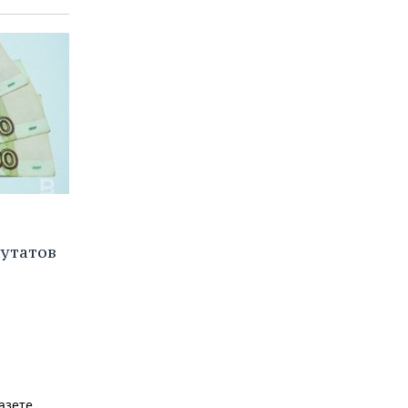
путатов
азете