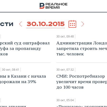
30.10.2015
СТИ
30 окт, 09:48
ярский суд оштрафовал
​Администрация Лонд
Гуфа за пропаганду
запретила строить меч
иков
тыс. человек
30 окт, 08:41
30 окт, 07:32
ны в Казани с начала
​СМИ: Роспотребназор
дорожали на 39%
увеличит время прове
до 100 часов
НА
30 окт, 05:04
ские аграрии
​«Трансаэро» экономил