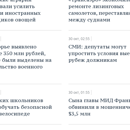
вали усилить
ремонте лизинговых
и иностранных
самолетов, переставля
щиков овощей
между суднами
30 окт, 02:55
рье выявлено
СМИ: депутаты могут
 350 млн рублей,
упростить условия вые
 были выделены на
рубеж должникам
льство военного
30 окт, 01:55
ких школьников
Сына главы МИД Фран
обучать безопасной
обвинили в мошенниче
 велосипеде
$3,5 млн