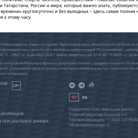
и Татарстана, России и мира, которые важно знать, публикуютс
времени» круглосуточно и без выходных – здесь самая полная 
я к этому часу.
6 Сетевое издание «Реальное время» Зарегистрировано Федеральной службой по н
 информационных технологий и массовых коммуникаций (Роскомнадзор) – регис
 77 - 79627 от 18 декабря 2020 г. (ранее свидетельство Эл № ФС 77-59331 от 18 сен
е материалов Реального Времени разрешено только с предварительного соглас
елей, упоминание сайта и прямая гиперссылка обязательны при частичном или 
нии материалов.
18+
RU
EN
Учредитель ООО «Реальное время»
ИНФОРМАЦИЯ
Главный редактор Саушина А.А.
Телефон редакции: +7 (843) 222-90-8
О ПЕРСОНАЛЬНЫХ ДАННЫХ
info@realnoevremya.ru