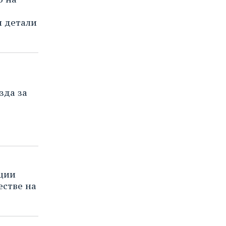
я детали
зда за
ции
стве на