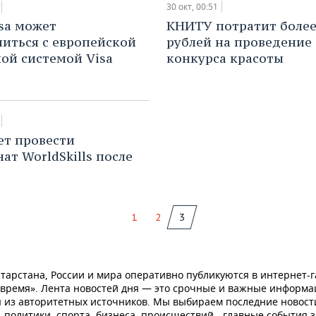
30 окт, 00:51
sa может
КНИТУ потратит более
иться с европейской
рублей на проведение
ой системой Visa
конкурса красоты
ет провести
ат WorldSkills после
1
2
3
тарстана, России и мира оперативно публикуются в интернет-г
 время». Лента новостей дня — это срочные и важные информ
 из авторитетных источников. Мы выбираем последние новост
 политики, спорта, бизнеса, происшествий - главные события з