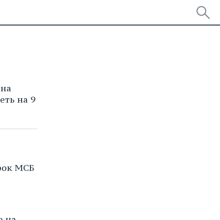
она
еть на 9
рок МСБ
о на