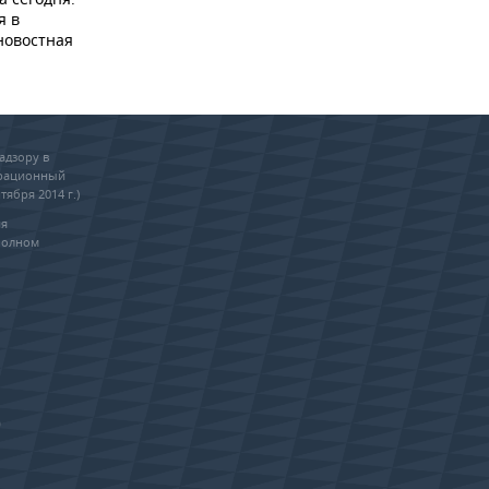
я в
новостная
адзору в
трационный
тября 2014 г.)
ия
полном
0