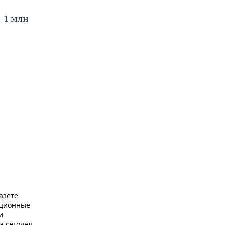
 1 млн
азете
ационные
и
а сегодня.