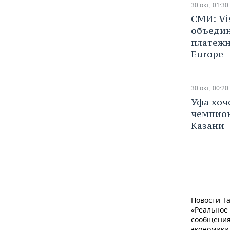
ВОДНЫЕ ВИДЫ СПОРТА
ОБРАЗОВАНИЕ
30 окт, 01:30
СМИ: Vi
ХОККЕЙ С МЯЧОМ
ПРОИСШЕСТВИЯ
объедин
платежн
Europe
30 окт, 00:20
Уфа хоч
чемпион
Казани
Новости Та
«Реальное
сообщения
экономики,