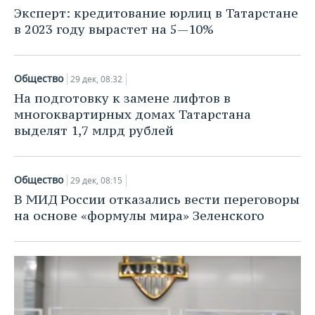
НЕФТЕХИМИЯ
Эксперт: кредитование юрлиц в Татарстане
РОЗНИЧНАЯ ТОРГОВЛЯ
НОВОСТИ ТЕХНОЛОГИЙ
МЕРОПРИЯТИЯ
в 2023 году вырастет на 5—10%
НЕФТЬ
ТРАНСПОРТ
IT
НОВОСТИ МЕРОПРИЯТИЙ
СПОРТ
ОПК
Общество
29 дек, 08:32
УСЛУГИ
МЕДИА
ВЫЕЗДНАЯ РЕДАКЦИЯ
НОВОСТИ СПОРТА
ОБЩЕСТВО
На подготовку к замене лифтов в
ЭНЕРГЕТИКА
многоквартирных домах Татарстана
ТЕЛЕКОММУНИКАЦИИ
БИЗНЕС-БРАНЧИ
ФУТБОЛ
НОВОСТИ ОБЩЕСТВА
ФОТОГАЛЕРЕЯ
выделят 1,7 млрд рублей
ONLINE-КОНФЕРЕНЦИИ
ХОККЕЙ
ВЛАСТЬ
СЮЖЕТЫ
Общество
29 дек, 08:15
ОТКРЫТАЯ ЛЕКЦИЯ
БАСКЕТБОЛ
ИНФРАСТРУКТУРА
СПРАВОЧНИК
В МИД России отказались вести переговоры
на основе «формулы мира» Зеленского
ВОЛЕЙБОЛ
ИСТОРИЯ
СПИСОК ПЕРСОН
ПОЛНАЯ ВЕРСИЯ
КИБЕРСПОРТ
КУЛЬТУРА
СПИСОК КОМПАНИЙ
ФИГУРНОЕ КАТАНИЕ
МЕДИЦИНА