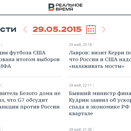
29.05.2015
СТИ
5
29 май, 23:18
ция футбола США
Лавров: визит Керри п
ована итогом выборов
что России и США над
ФИФА
«налаживать мосты»
0
29 май, 22:11
авитель Белого дома не
Бывший министр фина
л, что G7 обсудит
Кудрин заявил об уск
анкции против России
спада в экономике РФ в
квартале
НА
4
29 май, 21:36