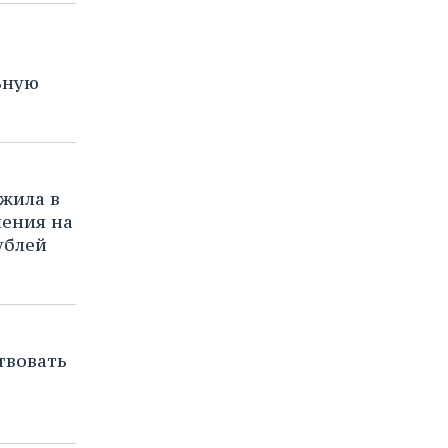
ьную
жила в
ения на
ублей
твовать