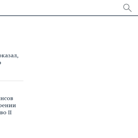
оказал,
о
нсов
орении
о II