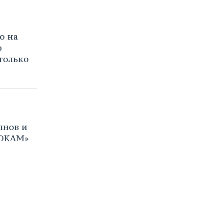
о на
ю
только
лнов и
НОКАМ»