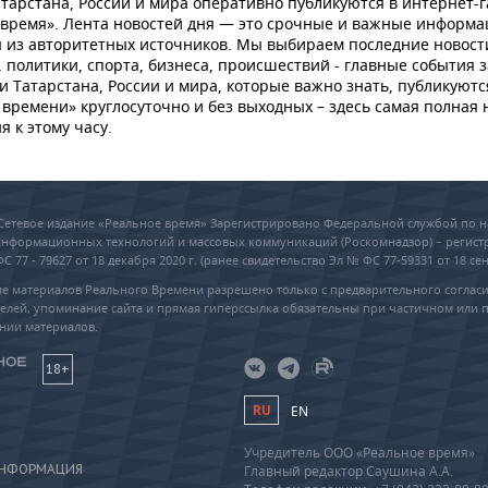
тарстана, России и мира оперативно публикуются в интернет-г
 время». Лента новостей дня — это срочные и важные информ
 из авторитетных источников. Мы выбираем последние новост
 политики, спорта, бизнеса, происшествий - главные события з
и Татарстана, России и мира, которые важно знать, публикуютс
времени» круглосуточно и без выходных – здесь самая полная 
я к этому часу.
6 Сетевое издание «Реальное время» Зарегистрировано Федеральной службой по н
 информационных технологий и массовых коммуникаций (Роскомнадзор) – регис
 77 - 79627 от 18 декабря 2020 г. (ранее свидетельство Эл № ФС 77-59331 от 18 сен
е материалов Реального Времени разрешено только с предварительного соглас
елей, упоминание сайта и прямая гиперссылка обязательны при частичном или 
нии материалов.
18+
RU
EN
Учредитель ООО «Реальное время»
ИНФОРМАЦИЯ
Главный редактор Саушина А.А.