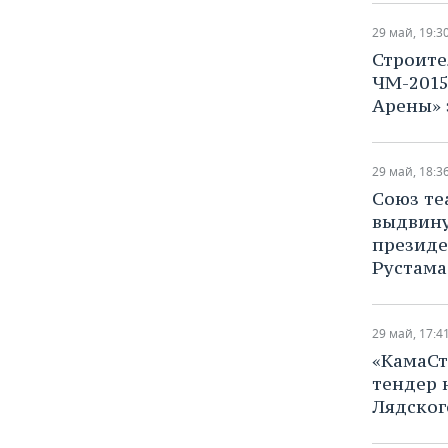
ВОДНЫЕ ВИДЫ СПОРТА
ОБРАЗОВАНИЕ
29 май, 19:3
ХОККЕЙ С МЯЧОМ
ПРОИСШЕСТВИЯ
Строите
ЧМ-2015
Арены» 
29 май, 18:3
Союз те
выдвину
президе
Рустам
29 май, 17:4
​«КамаС
тендер 
Лядског