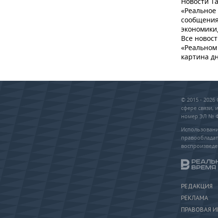
Новости Та
«Реальное
сообщения
экономики,
Все новост
«Реальном 
картина дн
© 2015 - 202
сфере связи,
номер ЭЛ № ФС
Использовани
правообладат
воспроизведе
РЕДАКЦИЯ
РЕКЛАМА
ПРАВОВАЯ 