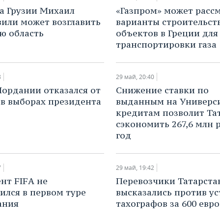
ва Грузии Михаил
​«Газпром» может расс
или может возглавить
варианты строительст
ю область
объектов в Греции для
транспортировки газа
8
29 май, 20:40
Иордании отказался от
​Снижение ставки по
 в выборах президента
выданным на Универс
кредитам позволит Та
сэкономить 267,6 млн 
год
7
29 май, 19:42
нт FIFA не
Перевозчики Татарста
ился в первом туре
высказались против у
ания
тахографов за 600 евро