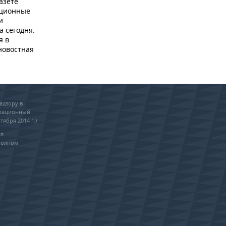
азете
ационные
и
а сегодня.
я в
новостная
адзору в
трационный
тября 2014 г.)
ия
полном