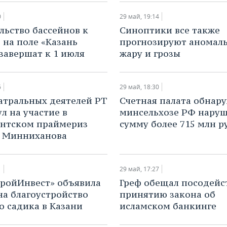
0
29 май, 19:14
льство бассейнов к
Синоптики все также
 на поле «Казань
прогнозируют аномал
завершат к 1 июля
жару и грозы
6
29 май, 18:30
атральных деятелей РТ
Счетная палата обнару
л на участие в
минсельхозе РФ наруш
нтском праймериз
сумму более 715 млн р
а Минниханова
1
29 май, 17:27
тройИнвест» объявила
Греф обещал посодейс
на благоустройство
принятию закона об
о садика в Казани
исламском банкинге