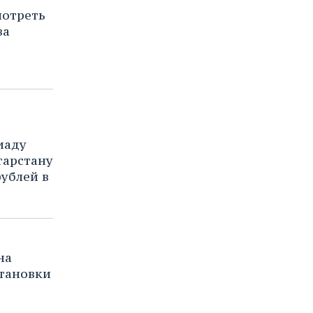
мотреть
ва
иаду
тарстану
рублей в
на
становки