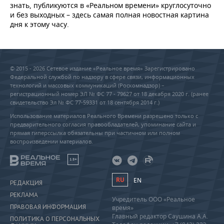
знать, публикуются в «Реальном времени» круглосуточно
и без выходных – здесь самая полная новостная картина
дня к этому часу.
© 2015 - 2026 Сетевое издание «Реальное время» Зарегистрировано
Федеральной службой по надзору в сфере связи, информационных
технологий и массовых коммуникаций (Роскомнадзор) –
регистрационный номер ЭЛ № ФС 77 - 79627 от 18 декабря 2020 г. (ранее
свидетельство Эл № ФС 77-59331 от 18 сентября 2014 г.)
Использование материалов Реального Времени разрешено только с
предварительного согласия правообладателей, упоминание сайта и
прямая гиперссылка обязательны при частичном или полном
воспроизведении материалов.
18+
RU
EN
РЕДАКЦИЯ
РЕКЛАМА
Учредитель ООО «Реальное
ПРАВОВАЯ ИНФОРМАЦИЯ
время»
Главный редактор Саушина А.А.
ПОЛИТИКА О ПЕРСОНАЛЬНЫХ