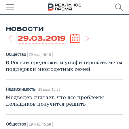
РЕГИОНЫ
НОВОСТИ
БАШКОРТОСТАН
НОВОСТИ
29.03.2019
ТАТАРСТАН
АНАЛИТИКА
Общество
29 мар, 16:10
УДМУРТИЯ
НОВОСТИ АНАЛИТИКИ
ЭКОНОМИКА
В России предложили унифицировать меры
поддержки многодетных семей
ДЕКЛАРАЦИИ О ДОХОДАХ
НОВОСТИ ЭКОНОМИКИ
ПРОМЫШЛЕННОСТЬ
КОРОЛИ ГОСЗАКАЗА ПФО
ФИНАНСЫ
НОВОСТИ
НЕДВИЖИМОСТЬ
Недвижимость
29 мар, 15:59
ПРОМЫШЛЕННОСТИ
Медведев считает, что все проблемы
ВУЗЫ ТАТАРСТАНА
БАНКИ
НОВОСТИ НЕДВИЖИМОСТИ
АВТО
дольщиков получится решить
АГРОПРОМ
КОМУ ПРИНАДЛЕЖАТ
БЮДЖЕТ
НОВОСТИ АВТО
БИЗНЕС
ТОРГОВЫЕ ЦЕНТРЫ
МАШИНОСТРОЕНИЕ
ТАТАРСТАНА
Общество
29 мар, 15:59
ИНВЕСТИЦИИ
НОВОСТИ БИЗНЕСА
ТЕХНОЛОГИИ