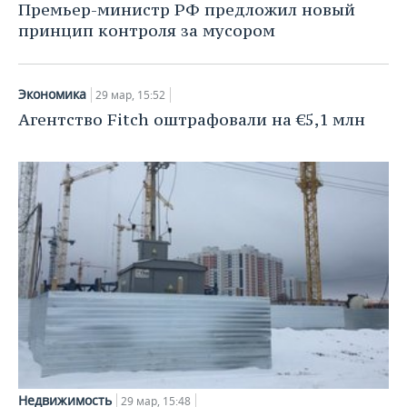
НЕФТЕХИМИЯ
Премьер-министр РФ предложил новый
принцип контроля за мусором
РОЗНИЧНАЯ ТОРГОВЛЯ
НОВОСТИ ТЕХНОЛОГИЙ
МЕРОПРИЯТИЯ
НЕФТЬ
ТРАНСПОРТ
IT
НОВОСТИ МЕРОПРИЯТИЙ
СПОРТ
ОПК
Экономика
29 мар, 15:52
УСЛУГИ
МЕДИА
ВЫЕЗДНАЯ РЕДАКЦИЯ
НОВОСТИ СПОРТА
ОБЩЕСТВО
Агентство Fitch оштрафовали на €5,1 млн
ЭНЕРГЕТИКА
ТЕЛЕКОММУНИКАЦИИ
БИЗНЕС-БРАНЧИ
ФУТБОЛ
НОВОСТИ ОБЩЕСТВА
ФОТОГАЛЕРЕЯ
ONLINE-КОНФЕРЕНЦИИ
ХОККЕЙ
ВЛАСТЬ
СЮЖЕТЫ
ОТКРЫТАЯ ЛЕКЦИЯ
БАСКЕТБОЛ
ИНФРАСТРУКТУРА
СПРАВОЧНИК
ВОЛЕЙБОЛ
ИСТОРИЯ
СПИСОК ПЕРСОН
ПОЛНАЯ ВЕРСИЯ
КИБЕРСПОРТ
КУЛЬТУРА
СПИСОК КОМПАНИЙ
ФИГУРНОЕ КАТАНИЕ
МЕДИЦИНА
Недвижимость
29 мар, 15:48