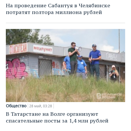
НЕФТЕХИМИЯ
На проведение Сабантуя в Челябинске
РОЗНИЧНАЯ ТОРГОВЛЯ
НОВОСТИ ТЕХНОЛОГИЙ
МЕРОПРИЯТИЯ
потратят полтора миллиона рублей
НЕФТЬ
ТРАНСПОРТ
IT
НОВОСТИ МЕРОПРИЯТИЙ
СПОРТ
ОПК
УСЛУГИ
МЕДИА
ВЫЕЗДНАЯ РЕДАКЦИЯ
НОВОСТИ СПОРТА
ОБЩЕСТВО
ЭНЕРГЕТИКА
ТЕЛЕКОММУНИКАЦИИ
БИЗНЕС-БРАНЧИ
ФУТБОЛ
НОВОСТИ ОБЩЕСТВА
ФОТОГАЛЕРЕЯ
ONLINE-КОНФЕРЕНЦИИ
ХОККЕЙ
ВЛАСТЬ
СЮЖЕТЫ
ОТКРЫТАЯ ЛЕКЦИЯ
БАСКЕТБОЛ
ИНФРАСТРУКТУРА
СПРАВОЧНИК
ВОЛЕЙБОЛ
ИСТОРИЯ
СПИСОК ПЕРСОН
ПОЛНАЯ ВЕРСИЯ
КИБЕРСПОРТ
КУЛЬТУРА
СПИСОК КОМПАНИЙ
Общество
28 май, 03:28
В Татарстане на Волге организуют
ФИГУРНОЕ КАТАНИЕ
МЕДИЦИНА
спасательные посты за 1,4 млн рублей