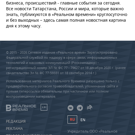
бизнеса, происшествий - главные события за сегодня.
Все новости Татарстана, России и мира, которые важно
знать, публикуются в «Реальном времени» круглосуточно
и без выходных – здесь самая полная новостная картина
дня к этому часу.
© 2015 - 2026 Сетевое издание «Реальное время» Зарегистрировано
Федеральной службой по надзору в сфере связи, информационных
технологий и массовых коммуникаций (Роскомнадзор) –
регистрационный номер ЭЛ № ФС 77 - 79627 от 18 декабря 2020 г. (ранее
свидетельство Эл № ФС 77-59331 от 18 сентября 2014 г.)
Использование материалов Реального Времени разрешено только с
предварительного согласия правообладателей, упоминание сайта и
прямая гиперссылка обязательны при частичном или полном
воспроизведении материалов.
18+
RU
EN
РЕДАКЦИЯ
РЕКЛАМА
Учредитель ООО «Реальное