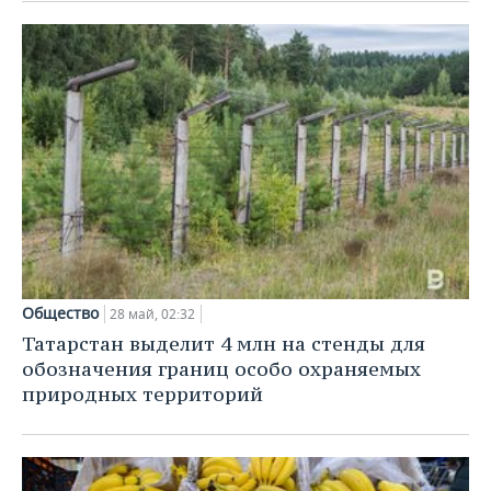
ВОДНЫЕ ВИДЫ СПОРТА
ОБРАЗОВАНИЕ
ХОККЕЙ С МЯЧОМ
ПРОИСШЕСТВИЯ
Общество
28 май, 02:32
Татарстан выделит 4 млн на стенды для
обозначения границ особо охраняемых
природных территорий