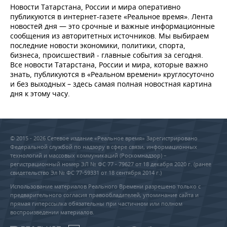
Новости Татарстана, России и мира оперативно
публикуются в интернет-газете «Реальное время». Лента
новостей дня — это срочные и важные информационные
сообщения из авторитетных источников. Мы выбираем
последние новости экономики, политики, спорта,
бизнеса, происшествий - главные события за сегодня.
Все новости Татарстана, России и мира, которые важно
знать, публикуются в «Реальном времени» круглосуточно
и без выходных – здесь самая полная новостная картина
дня к этому часу.
© 2015 - 2026 Сетевое издание «Реальное время» Зарегистрировано
Федеральной службой по надзору в сфере связи, информационных
технологий и массовых коммуникаций (Роскомнадзор) –
регистрационный номер ЭЛ № ФС 77 - 79627 от 18 декабря 2020 г. (ранее
свидетельство Эл № ФС 77-59331 от 18 сентября 2014 г.)
Использование материалов Реального Времени разрешено только с
предварительного согласия правообладателей, упоминание сайта и
прямая гиперссылка обязательны при частичном или полном
воспроизведении материалов.