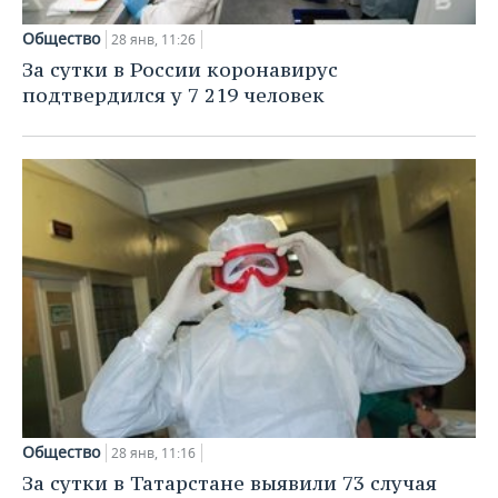
ВОДНЫЕ ВИДЫ СПОРТА
ОБРАЗОВАНИЕ
Общество
28 янв, 11:26
ХОККЕЙ С МЯЧОМ
ПРОИСШЕСТВИЯ
За сутки в России коронавирус
подтвердился у 7 219 человек
Общество
28 янв, 11:16
За сутки в Татарстане выявили 73 случая