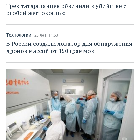
НЕФТЕХИМИЯ
Трех татарстанцев обвинили в убийстве с
РОЗНИЧНАЯ ТОРГОВЛЯ
НОВОСТИ ТЕХНОЛОГИЙ
МЕРОПРИЯТИЯ
особой жестокостью
НЕФТЬ
ТРАНСПОРТ
IT
НОВОСТИ МЕРОПРИЯТИЙ
СПОРТ
ОПК
Технологии
28 янв, 11:53
УСЛУГИ
МЕДИА
ВЫЕЗДНАЯ РЕДАКЦИЯ
НОВОСТИ СПОРТА
ОБЩЕСТВО
В России создали локатор для обнаружения
ЭНЕРГЕТИКА
дронов массой от 150 граммов
ТЕЛЕКОММУНИКАЦИИ
БИЗНЕС-БРАНЧИ
ФУТБОЛ
НОВОСТИ ОБЩЕСТВА
ФОТОГАЛЕРЕЯ
ONLINE-КОНФЕРЕНЦИИ
ХОККЕЙ
ВЛАСТЬ
СЮЖЕТЫ
ОТКРЫТАЯ ЛЕКЦИЯ
БАСКЕТБОЛ
ИНФРАСТРУКТУРА
СПРАВОЧНИК
ВОЛЕЙБОЛ
ИСТОРИЯ
СПИСОК ПЕРСОН
ПОЛНАЯ ВЕРСИЯ
КИБЕРСПОРТ
КУЛЬТУРА
СПИСОК КОМПАНИЙ
ФИГУРНОЕ КАТАНИЕ
МЕДИЦИНА