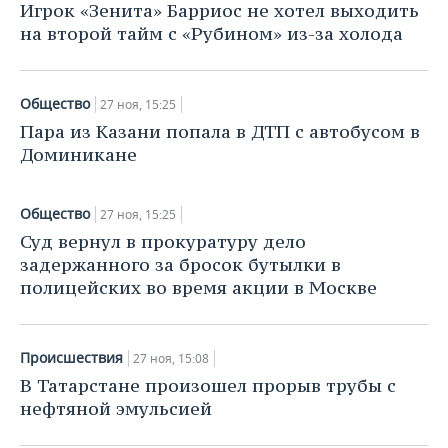
НЕФТЕХИМИЯ
Игрок «Зенита» Барриос не хотел выходить
на второй тайм с «Рубином» из-за холода
РОЗНИЧНАЯ ТОРГОВЛЯ
НОВОСТИ ТЕХНОЛОГИЙ
МЕРОПРИЯТИЯ
НЕФТЬ
ТРАНСПОРТ
IT
НОВОСТИ МЕРОПРИЯТИЙ
СПОРТ
ОПК
Общество
27 ноя, 15:25
УСЛУГИ
МЕДИА
ВЫЕЗДНАЯ РЕДАКЦИЯ
НОВОСТИ СПОРТА
ОБЩЕСТВО
Пара из Казани попала в ДТП с автобусом в
ЭНЕРГЕТИКА
Доминикане
ТЕЛЕКОММУНИКАЦИИ
БИЗНЕС-БРАНЧИ
ФУТБОЛ
НОВОСТИ ОБЩЕСТВА
ФОТОГАЛЕРЕЯ
Общество
27 ноя, 15:25
ONLINE-КОНФЕРЕНЦИИ
ХОККЕЙ
ВЛАСТЬ
СЮЖЕТЫ
Суд вернул в прокуратуру дело
задержанного за бросок бутылки в
ОТКРЫТАЯ ЛЕКЦИЯ
БАСКЕТБОЛ
ИНФРАСТРУКТУРА
СПРАВОЧНИК
полицейских во время акции в Москве
ВОЛЕЙБОЛ
ИСТОРИЯ
СПИСОК ПЕРСОН
ПОЛНАЯ ВЕРСИЯ
Происшествия
КИБЕРСПОРТ
КУЛЬТУРА
СПИСОК КОМПАНИЙ
27 ноя, 15:08
В Татарстане произошел прорыв трубы с
ФИГУРНОЕ КАТАНИЕ
МЕДИЦИНА
нефтяной эмульсией