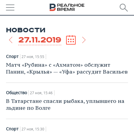
РЕГИОНЫ
НОВОСТИ
БАШКОРТОСТАН
НОВОСТИ
27.11.2019
ТАТАРСТАН
АНАЛИТИКА
Спорт
27 ноя, 15:55
УДМУРТИЯ
НОВОСТИ АНАЛИТИКИ
ЭКОНОМИКА
Матч «Рубина» с «Ахматом» обслужит
Панин, «Крылья» — «Уфа» рассудит Васильев
ДЕКЛАРАЦИИ О ДОХОДАХ
НОВОСТИ ЭКОНОМИКИ
ПРОМЫШЛЕННОСТЬ
КОРОЛИ ГОСЗАКАЗА ПФО
ФИНАНСЫ
НОВОСТИ
НЕДВИЖИМОСТЬ
Общество
27 ноя, 15:46
ПРОМЫШЛЕННОСТИ
В Татарстане спасли рыбака, уплывшего на
ВУЗЫ ТАТАРСТАНА
БАНКИ
НОВОСТИ НЕДВИЖИМОСТИ
АВТО
льдине по Волге
АГРОПРОМ
КОМУ ПРИНАДЛЕЖАТ
БЮДЖЕТ
НОВОСТИ АВТО
БИЗНЕС
ТОРГОВЫЕ ЦЕНТРЫ
МАШИНОСТРОЕНИЕ
ТАТАРСТАНА
Спорт
27 ноя, 15:30
ИНВЕСТИЦИИ
НОВОСТИ БИЗНЕСА
ТЕХНОЛОГИИ