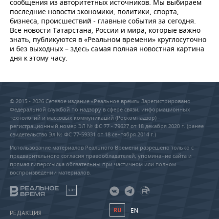
сообщения из авторитетных источников. Мы выбираем
последние новости экономики, политики, спорта,
бизнеса, происшествий - главные события за сегодня.
Все новости Татарстана, России и мира, которые важно
знать, публикуются в «Реальном времени» круглосуточно
и без выходных – здесь самая полная новостная картина
дня к этому часу.
© 2015 - 2026 Сетевое издание «Реальное время» Зарегистрировано
Федеральной службой по надзору в сфере связи, информационных
технологий и массовых коммуникаций (Роскомнадзор) –
регистрационный номер ЭЛ № ФС 77 - 79627 от 18 декабря 2020 г. (ранее
свидетельство Эл № ФС 77-59331 от 18 сентября 2014 г.)
Использование материалов Реального Времени разрешено только с
предварительного согласия правообладателей, упоминание сайта и
прямая гиперссылка обязательны при частичном или полном
воспроизведении материалов.
18+
RU
EN
РЕДАКЦИЯ