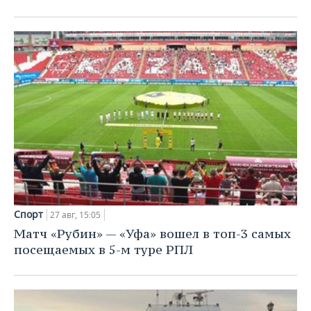
ВОДНЫЕ ВИДЫ СПОРТА
ОБРАЗОВАНИЕ
ХОККЕЙ С МЯЧОМ
ПРОИСШЕСТВИЯ
Спорт
27 авг, 15:05
Матч «Рубин» — «Уфа» вошел в топ-3 самых
посещаемых в 5-м туре РПЛ