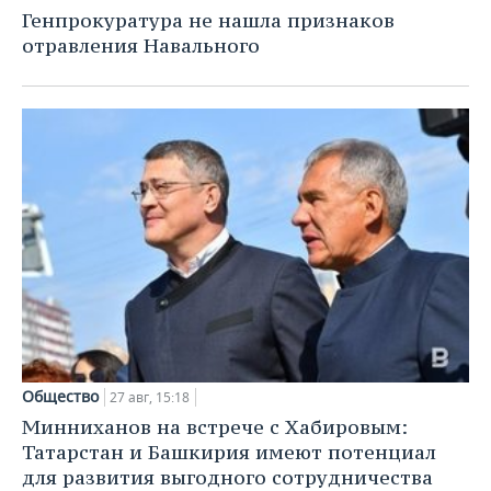
НЕФТЕХИМИЯ
Генпрокуратура не нашла признаков
РОЗНИЧНАЯ ТОРГОВЛЯ
НОВОСТИ ТЕХНОЛОГИЙ
МЕРОПРИЯТИЯ
отравления Навального
НЕФТЬ
ТРАНСПОРТ
IT
НОВОСТИ МЕРОПРИЯТИЙ
СПОРТ
ОПК
УСЛУГИ
МЕДИА
ВЫЕЗДНАЯ РЕДАКЦИЯ
НОВОСТИ СПОРТА
ОБЩЕСТВО
ЭНЕРГЕТИКА
ТЕЛЕКОММУНИКАЦИИ
БИЗНЕС-БРАНЧИ
ФУТБОЛ
НОВОСТИ ОБЩЕСТВА
ФОТОГАЛЕРЕЯ
ONLINE-КОНФЕРЕНЦИИ
ХОККЕЙ
ВЛАСТЬ
СЮЖЕТЫ
ОТКРЫТАЯ ЛЕКЦИЯ
БАСКЕТБОЛ
ИНФРАСТРУКТУРА
СПРАВОЧНИК
ВОЛЕЙБОЛ
ИСТОРИЯ
СПИСОК ПЕРСОН
ПОЛНАЯ ВЕРСИЯ
КИБЕРСПОРТ
КУЛЬТУРА
СПИСОК КОМПАНИЙ
Общество
27 авг, 15:18
Минниханов на встрече с Хабировым:
ФИГУРНОЕ КАТАНИЕ
МЕДИЦИНА
Татарстан и Башкирия имеют потенциал
для развития выгодного сотрудничества