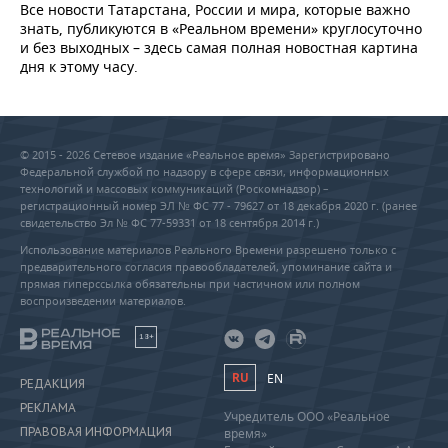
Все новости Татарстана, России и мира, которые важно
знать, публикуются в «Реальном времени» круглосуточно
и без выходных – здесь самая полная новостная картина
дня к этому часу.
© 2015 - 2026 Сетевое издание «Реальное время» Зарегистрировано
Федеральной службой по надзору в сфере связи, информационных
технологий и массовых коммуникаций (Роскомнадзор) –
регистрационный номер ЭЛ № ФС 77 - 79627 от 18 декабря 2020 г. (ранее
свидетельство Эл № ФС 77-59331 от 18 сентября 2014 г.)
Использование материалов Реального Времени разрешено только с
предварительного согласия правообладателей, упоминание сайта и
прямая гиперссылка обязательны при частичном или полном
воспроизведении материалов.
18+
RU
EN
РЕДАКЦИЯ
РЕКЛАМА
Учредитель ООО «Реальное
ПРАВОВАЯ ИНФОРМАЦИЯ
время»