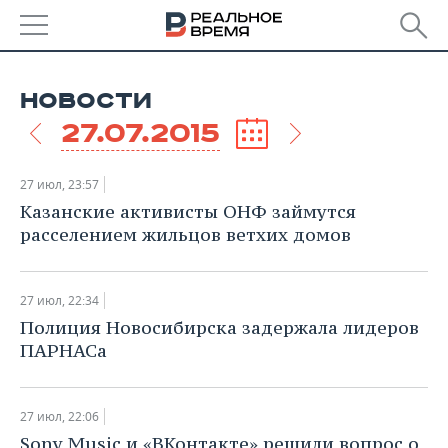
РЕГИОНЫ
НОВОСТИ
БАШКОРТОСТАН
НОВОСТИ
27.07.2015
ТАТАРСТАН
АНАЛИТИКА
27 июл, 23:57
УДМУРТИЯ
НОВОСТИ АНАЛИТИКИ
ЭКОНОМИКА
Казанские активисты ОНФ займутся
расселением жильцов ветхих домов
ДЕКЛАРАЦИИ О ДОХОДАХ
НОВОСТИ ЭКОНОМИКИ
ПРОМЫШЛЕННОСТЬ
КОРОЛИ ГОСЗАКАЗА ПФО
ФИНАНСЫ
НОВОСТИ
НЕДВИЖИМОСТЬ
27 июл, 22:34
ПРОМЫШЛЕННОСТИ
​Полиция Новосибирска задержала лидеров
ВУЗЫ ТАТАРСТАНА
БАНКИ
НОВОСТИ НЕДВИЖИМОСТИ
АВТО
ПАРНАСа
АГРОПРОМ
КОМУ ПРИНАДЛЕЖАТ
БЮДЖЕТ
НОВОСТИ АВТО
БИЗНЕС
ТОРГОВЫЕ ЦЕНТРЫ
МАШИНОСТРОЕНИЕ
27 июл, 22:06
ТАТАРСТАНА
ИНВЕСТИЦИИ
НОВОСТИ БИЗНЕСА
ТЕХНОЛОГИИ
​Sony Music и «ВКонтакте» решили вопрос о