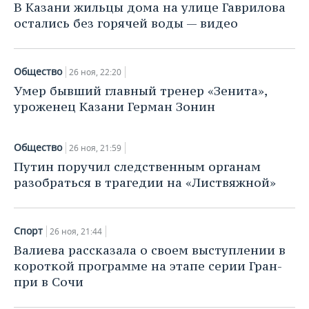
НЕФТЕХИМИЯ
В Казани жильцы дома на улице Гаврилова
остались без горячей воды — видео
РОЗНИЧНАЯ ТОРГОВЛЯ
НОВОСТИ ТЕХНОЛОГИЙ
МЕРОПРИЯТИЯ
НЕФТЬ
ТРАНСПОРТ
IT
НОВОСТИ МЕРОПРИЯТИЙ
СПОРТ
ОПК
Общество
26 ноя, 22:20
УСЛУГИ
МЕДИА
ВЫЕЗДНАЯ РЕДАКЦИЯ
НОВОСТИ СПОРТА
ОБЩЕСТВО
Умер бывший главный тренер «Зенита»,
ЭНЕРГЕТИКА
уроженец Казани Герман Зонин
ТЕЛЕКОММУНИКАЦИИ
БИЗНЕС-БРАНЧИ
ФУТБОЛ
НОВОСТИ ОБЩЕСТВА
ФОТОГАЛЕРЕЯ
Общество
26 ноя, 21:59
ONLINE-КОНФЕРЕНЦИИ
ХОККЕЙ
ВЛАСТЬ
СЮЖЕТЫ
Путин поручил следственным органам
разобраться в трагедии на «Листвяжной»
ОТКРЫТАЯ ЛЕКЦИЯ
БАСКЕТБОЛ
ИНФРАСТРУКТУРА
СПРАВОЧНИК
ВОЛЕЙБОЛ
ИСТОРИЯ
СПИСОК ПЕРСОН
ПОЛНАЯ ВЕРСИЯ
Спорт
26 ноя, 21:44
КИБЕРСПОРТ
КУЛЬТУРА
СПИСОК КОМПАНИЙ
Валиева рассказала о своем выступлении в
короткой программе на этапе серии Гран-
ФИГУРНОЕ КАТАНИЕ
МЕДИЦИНА
при в Сочи