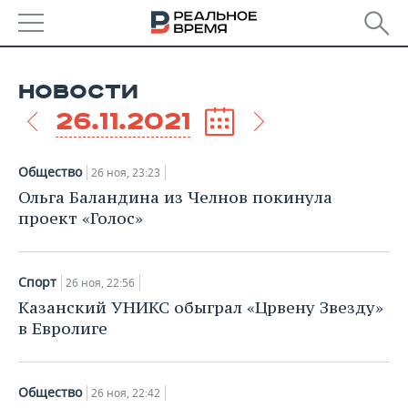
РЕГИОНЫ
НОВОСТИ
БАШКОРТОСТАН
НОВОСТИ
26.11.2021
ТАТАРСТАН
АНАЛИТИКА
Общество
26 ноя, 23:23
УДМУРТИЯ
НОВОСТИ АНАЛИТИКИ
ЭКОНОМИКА
Ольга Баландина из Челнов покинула
проект «Голос»
ДЕКЛАРАЦИИ О ДОХОДАХ
НОВОСТИ ЭКОНОМИКИ
ПРОМЫШЛЕННОСТЬ
КОРОЛИ ГОСЗАКАЗА ПФО
ФИНАНСЫ
НОВОСТИ
НЕДВИЖИМОСТЬ
Спорт
26 ноя, 22:56
ПРОМЫШЛЕННОСТИ
Казанский УНИКС обыграл «Црвену Звезду»
ВУЗЫ ТАТАРСТАНА
БАНКИ
НОВОСТИ НЕДВИЖИМОСТИ
АВТО
в Евролиге
АГРОПРОМ
КОМУ ПРИНАДЛЕЖАТ
БЮДЖЕТ
НОВОСТИ АВТО
БИЗНЕС
ТОРГОВЫЕ ЦЕНТРЫ
МАШИНОСТРОЕНИЕ
ТАТАРСТАНА
Общество
26 ноя, 22:42
ИНВЕСТИЦИИ
НОВОСТИ БИЗНЕСА
ТЕХНОЛОГИИ