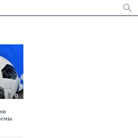
ии
темы