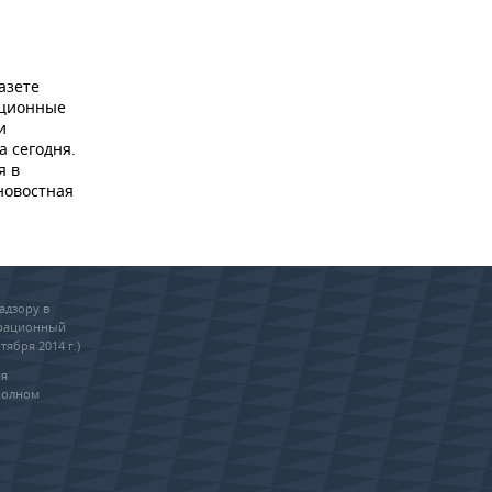
азете
ационные
и
а сегодня.
я в
новостная
адзору в
трационный
тября 2014 г.)
ия
полном