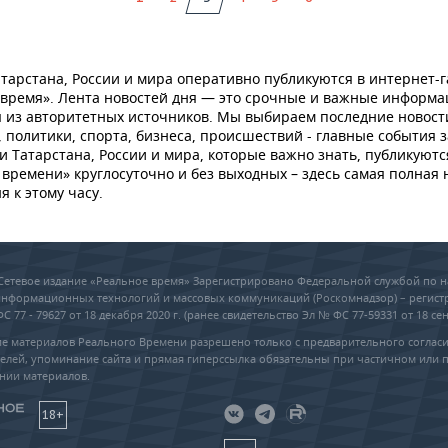
тарстана, России и мира оперативно публикуются в интернет-г
 время». Лента новостей дня — это срочные и важные информ
 из авторитетных источников. Мы выбираем последние новост
 политики, спорта, бизнеса, происшествий - главные события з
и Татарстана, России и мира, которые важно знать, публикуютс
времени» круглосуточно и без выходных – здесь самая полная 
я к этому часу.
6 Сетевое издание «Реальное время» Зарегистрировано Федеральной службой по н
 информационных технологий и массовых коммуникаций (Роскомнадзор) – регис
 77 - 79627 от 18 декабря 2020 г. (ранее свидетельство Эл № ФС 77-59331 от 18 сен
е материалов Реального Времени разрешено только с предварительного соглас
елей, упоминание сайта и прямая гиперссылка обязательны при частичном или 
нии материалов.
18+