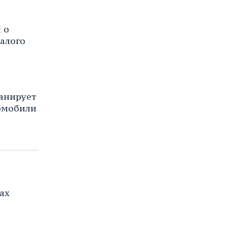
 о
алого
анирует
омобили
ах