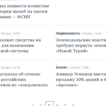
нах появятся комиссии
верки жалоб на пытки
енных — ФСИН
Недвижимость
24 июл, 13:35
24 июл, 13:24
аложат средства на
Зеленодольские власт
 для изменения
требуют вернуть земл
нной системы
«Новой Турой»
Бизнес
24 июл, 13:19
24 июл, 13:06
ассказал об отмене
Алишер Усманов выста
 российских
продажу 30% акций в 
енов из «лондонского
«Арсенал»
1
2
3
4
5
6