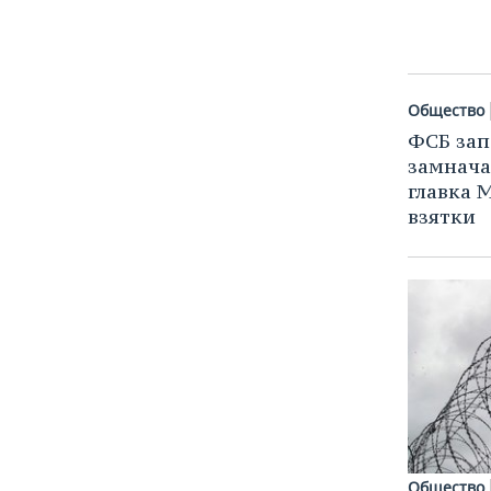
Общество
ФСБ зап
замнача
главка 
взятки
Общество