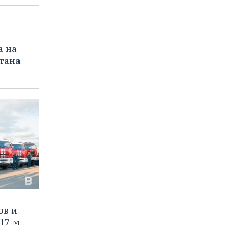
а на
тана
ов и
017-м