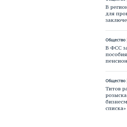
В регио
для про
заключ
Общество
В ФСС з
пособия
пенсио
Общество
Титов р
розыска
бизнесм
списка»