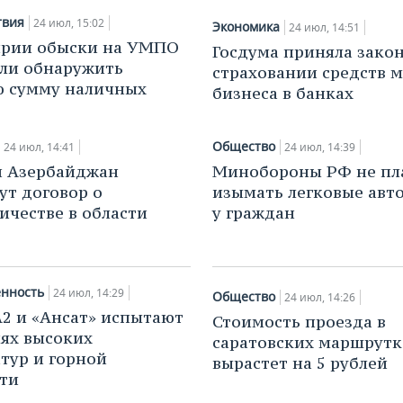
твия
24 июл, 15:02
Экономика
24 июл, 14:51
ирии обыски на УМПО
Госдума приняла закон
ли обнаружить
страховании средств м
ю сумму наличных
бизнеса в банках
Общество
24 июл, 14:41
24 июл, 14:39
и Азербайджан
Минобороны РФ не пл
т договор о
изымать легковые авт
ичестве в области
у граждан
нность
24 июл, 14:29
Общество
24 июл, 14:26
2 и «Ансат» испытают
Стоимость проезда в
иях высоких
саратовских маршрутк
тур и горной
вырастет на 5 рублей
ти