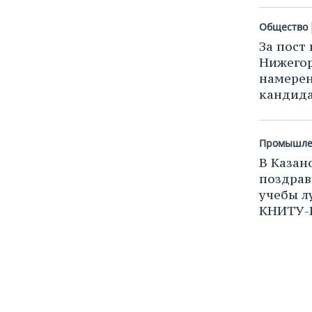
ВОДНЫЕ ВИДЫ СПОРТА
ОБРАЗОВАНИЕ
Общество
ХОККЕЙ С МЯЧОМ
ПРОИСШЕСТВИЯ
За пост
Нижегор
намерен
кандид
Промышле
В Казан
поздрав
учебы л
КНИТУ-