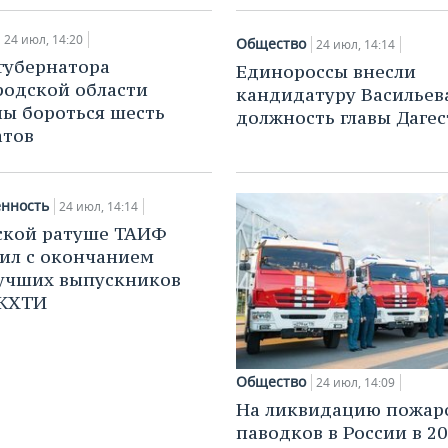
24 июл, 14:20
Общество
24 июл, 14:14
 губернатора
Единороссы внесли
одской области
кандидатуру Васильев
ы бороться шесть
должность главы Дагес
атов
нность
24 июл, 14:14
ской ратуше ТАИФ
ил с окончанием
учших выпускников
КХТИ
Общество
24 июл, 14:09
На ликвидацию пожар
паводков в России в 2