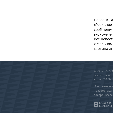
Новости Та
«Реальное
сообщения
экономики,
Все новост
«Реальном 
картина дн
© 2015 - 202
сфере связи,
номер ЭЛ № ФС
Использовани
правообладат
воспроизведе