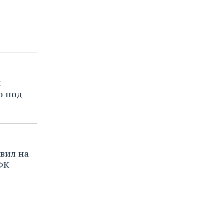
и
ю под
вил на
ФК