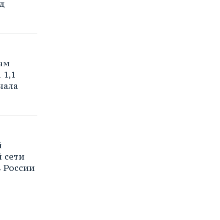
д
ам
 1,1
чала
й
 сети
з России