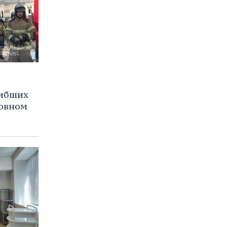
гибших
ковном