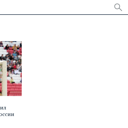
лил
оссии