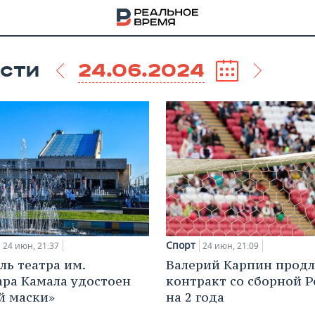
24.06.2024
СТИ
Спорт
24 июн, 21:37
24 июн, 21:09
ль театра им.
Валерий Карпин прод
НА
ара Камала удостоен
контракт со сборной Р
й маски»
на 2 года