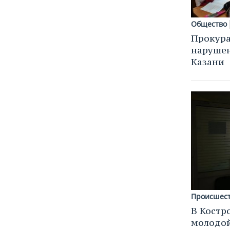
Общество
Прокура
нарушен
Казани
Происшес
В Костр
молодой