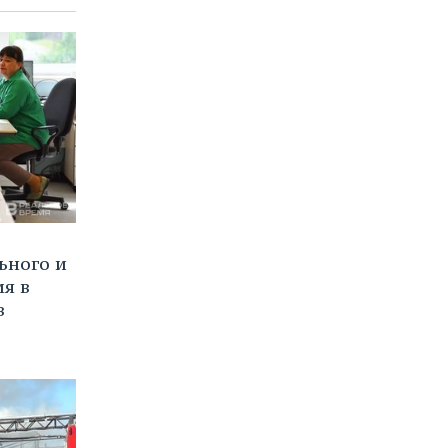
ьного и
я в
в