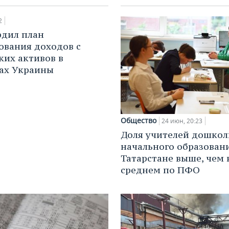
2
рдил план
ования доходов с
ких активов в
ах Украины
Общество
24 июн, 20:23
Доля учителей дошкол
начального образовани
Татарстане выше, чем 
среднем по ПФО