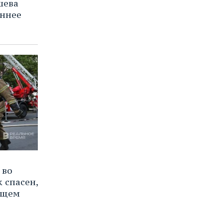
шева
оннее
 во
 спасен,
ящем