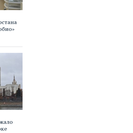
рстана
обио»
ржало
рке