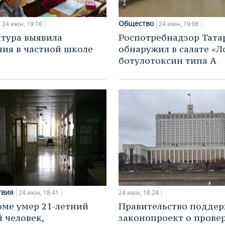
Общество
24 июн, 19:16
24 июн, 19:06
тура выявила
Роспотребнадзор Тата
ия в частной школе
обнаружил в салате «Л
ботулотоксин типа А
твия
24 июн, 18:41
24 июн, 18:24
оме умер 21-летний
Правительство подде
 человек,
законопроект о прове