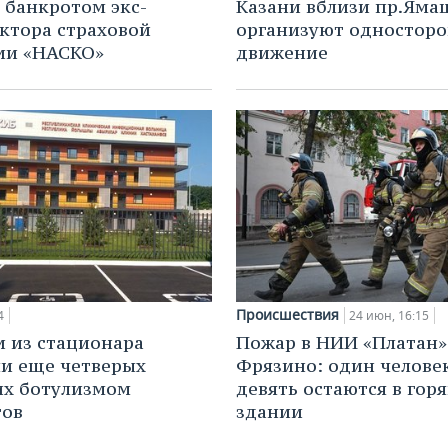
 банкротом экс-
Казани вблизи пр.Яма
ктора страховой
организуют одностор
ии «НАСКО»
движение
Происшествия
4
24 июн, 16:15
и из стационара
Пожар в НИИ «Платан»
и еще четверых
Фрязино: один человек
их ботулизмом
девять остаются в гор
тов
здании