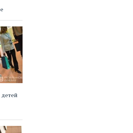
не
0 детей