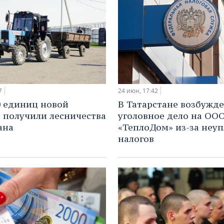
7
24 июн, 17:42
0 единиц новой
В Татарстане возбужд
 получили лесничества
уголовное дело на ОО
ана
«ТеплоДом» из-за неу
налогов