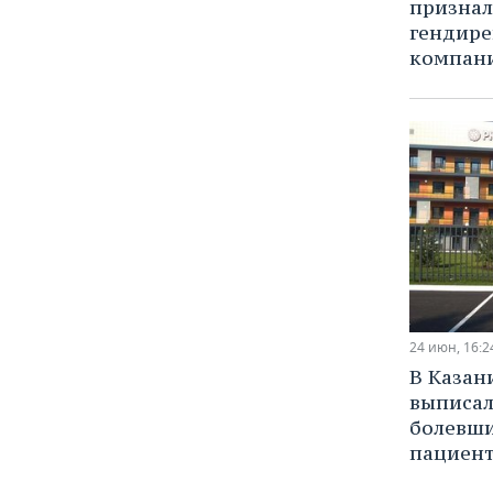
признал
гендире
компан
24 июн, 16:2
В Казан
выписал
болевш
пациен