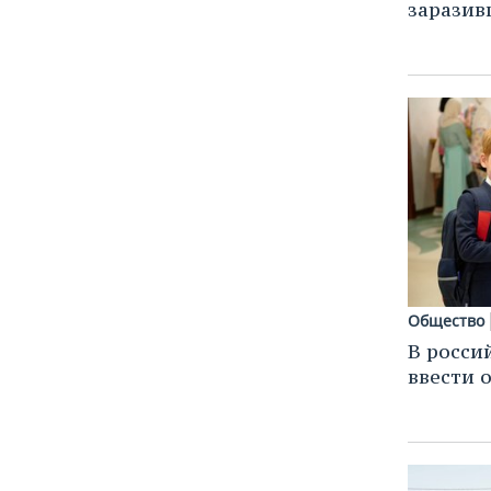
заразив
Общество
В росси
ввести 