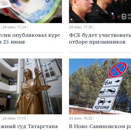
24 июн, 17:24
24 июн, 17:20
ссии опубликовал курс
ФСБ будет участвовать
а 25 июня
отборе призывников
24 июн, 17:15
24 июн, 16:35
жный суд Татарстана
В Ново-Савиновском р