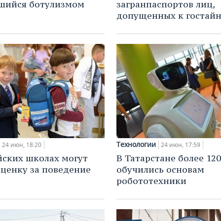
шийся ботулизмом
загранпаспортов лиц,
допущенных к гостай
Технологии
24 июн, 18:20
24 июн, 17:59
йских школах могут
В Татарстане более 12
оценку за поведение
обучились основам
робототехники