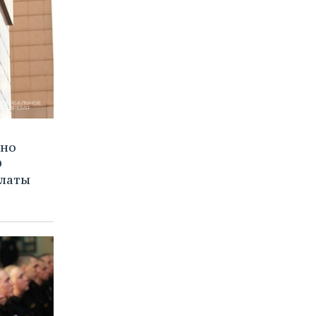
ено
О
платы