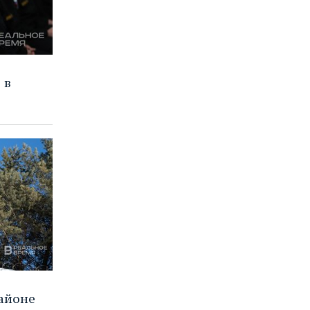
 в
айоне