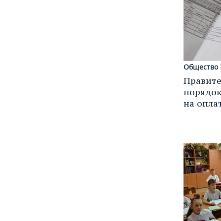
ВОДНЫЕ ВИДЫ СПОРТА
ОБРАЗОВАНИЕ
ХОККЕЙ С МЯЧОМ
ПРОИСШЕСТВИЯ
Общество
Правите
порядок
на опла