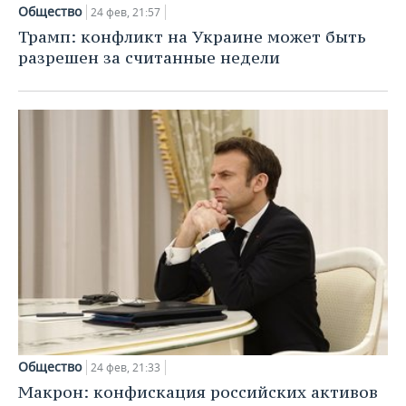
НЕФТЕХИМИЯ
Общество
24 фев, 21:57
РОЗНИЧНАЯ ТОРГОВЛЯ
НОВОСТИ ТЕХНОЛОГИЙ
МЕРОПРИЯТИЯ
Трамп: конфликт на Украине может быть
НЕФТЬ
разрешен за считанные недели
ТРАНСПОРТ
IT
НОВОСТИ МЕРОПРИЯТИЙ
СПОРТ
ОПК
УСЛУГИ
МЕДИА
ВЫЕЗДНАЯ РЕДАКЦИЯ
НОВОСТИ СПОРТА
ОБЩЕСТВО
ЭНЕРГЕТИКА
ТЕЛЕКОММУНИКАЦИИ
БИЗНЕС-БРАНЧИ
ФУТБОЛ
НОВОСТИ ОБЩЕСТВА
ФОТОГАЛЕРЕЯ
ONLINE-КОНФЕРЕНЦИИ
ХОККЕЙ
ВЛАСТЬ
СЮЖЕТЫ
ОТКРЫТАЯ ЛЕКЦИЯ
БАСКЕТБОЛ
ИНФРАСТРУКТУРА
СПРАВОЧНИК
ВОЛЕЙБОЛ
ИСТОРИЯ
СПИСОК ПЕРСОН
ПОЛНАЯ ВЕРСИЯ
КИБЕРСПОРТ
КУЛЬТУРА
СПИСОК КОМПАНИЙ
ФИГУРНОЕ КАТАНИЕ
МЕДИЦИНА
Общество
24 фев, 21:33
Макрон: конфискация российских активов