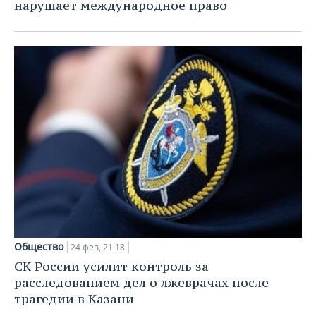
ВОДНЫЕ ВИДЫ СПОРТА
ОБРАЗОВАНИЕ
нарушает международное право
ХОККЕЙ С МЯЧОМ
ПРОИСШЕСТВИЯ
Общество
24 фев, 21:18
СК России усилит контроль за
расследованием дел о лжеврачах после
трагедии в Казани