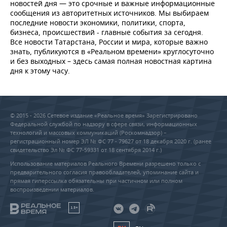
новостей дня — это срочные и важные информационные
сообщения из авторитетных источников. Мы выбираем
последние новости экономики, политики, спорта,
бизнеса, происшествий - главные события за сегодня.
Все новости Татарстана, России и мира, которые важно
знать, публикуются в «Реальном времени» круглосуточно
и без выходных – здесь самая полная новостная картина
дня к этому часу.
© 2015 - 2026 Сетевое издание «Реальное время» Зарегистрировано
Федеральной службой по надзору в сфере связи, информационных
технологий и массовых коммуникаций (Роскомнадзор) –
регистрационный номер ЭЛ № ФС 77 - 79627 от 18 декабря 2020 г. (ранее
свидетельство Эл № ФС 77-59331 от 18 сентября 2014 г.)
Использование материалов Реального Времени разрешено только с
предварительного согласия правообладателей, упоминание сайта и
прямая гиперссылка обязательны при частичном или полном
воспроизведении материалов.
18+