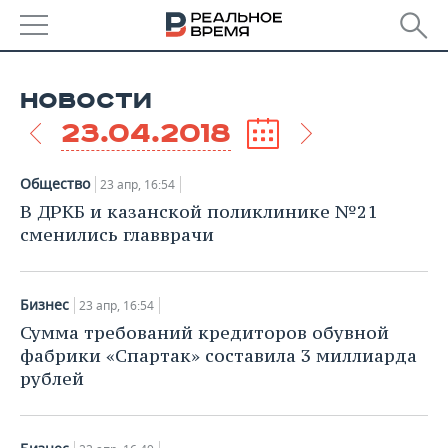
РЕГИОНЫ
НОВОСТИ
БАШКОРТОСТАН
НОВОСТИ
23.04.2018
ТАТАРСТАН
АНАЛИТИКА
Общество
23 апр, 16:54
УДМУРТИЯ
НОВОСТИ АНАЛИТИКИ
ЭКОНОМИКА
В ДРКБ и казанской поликлинике №21
сменились главврачи
ДЕКЛАРАЦИИ О ДОХОДАХ
НОВОСТИ ЭКОНОМИКИ
ПРОМЫШЛЕННОСТЬ
КОРОЛИ ГОСЗАКАЗА ПФО
ФИНАНСЫ
НОВОСТИ
НЕДВИЖИМОСТЬ
Бизнес
23 апр, 16:54
ПРОМЫШЛЕННОСТИ
Сумма требований кредиторов обувной
ВУЗЫ ТАТАРСТАНА
БАНКИ
НОВОСТИ НЕДВИЖИМОСТИ
АВТО
фабрики «Спартак» составила 3 миллиарда
АГРОПРОМ
рублей
КОМУ ПРИНАДЛЕЖАТ
БЮДЖЕТ
НОВОСТИ АВТО
БИЗНЕС
ТОРГОВЫЕ ЦЕНТРЫ
МАШИНОСТРОЕНИЕ
ТАТАРСТАНА
ИНВЕСТИЦИИ
НОВОСТИ БИЗНЕСА
ТЕХНОЛОГИИ