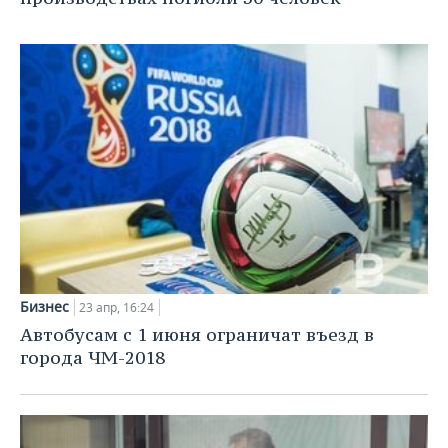
ВОДНЫЕ ВИДЫ СПОРТА
ОБРАЗОВАНИЕ
ХОККЕЙ С МЯЧОМ
ПРОИСШЕСТВИЯ
Бизнес
23 апр, 16:24
Автобусам с 1 июня ограничат въезд в
города ЧМ-2018